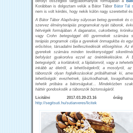
befolyt összegből tárgyadományok formájában a
Bát
Korábban is dolgoztam velük a Bátor Tábor
Bátor Tál
nem is volt kérdés, hogy nekik külön nagy szeretettel 
A Bátor Tábor Alapítvány súlyosan beteg gyerekek és c
szervez élményterápiás programokat nyári táborok, évkö
hétvégék formájában. A daganatos, cukorbeteg, krónikus
vagy Crohn betegséggel élő gyermekek számára sz
terápiás programok célja a gyerekek önmagukba és egy
erősítése, társadalmi beilleszkedésük elősegítése. Az é
gyerekek számára minden tevékenységgel sikerélmény
befolyást gyakorolva ezzel az önértékelésükre. A
betegségről, a korlátokról, a fájdalomról, vagy a tehetet
inkább az életről, a lehetőségekről, a mosolyról, az
táborozók olyan foglalkozásokat próbálhatnak ki, am
lehetőségük: evezhetnek, íjászkodhatnak, lovagolhatn
tehetik próbára a bátorságukat… Mindeközben szak
háttér gondoskodik a táborozók biztonságáról.
Licitálni 2017.03.20-23.16 óráig
http://segitsuti.hu/sutiarveres/licitek