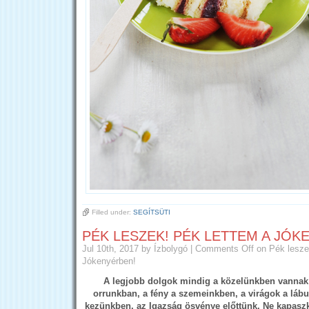
Filled under:
SEGÍTSÜTI
PÉK LESZEK! PÉK LETTEM A JÓK
Jul 10th, 2017
by Ízbolygó
|
Comments Off
on Pék lesze
Jókenyérben!
A legjobb dolgok mindig a közelünkben vannak –
orrunkban, a fény a szemeinkben, a virágok a láb
kezünkben, az Igazság ösvénye előttünk. Ne kapaszk