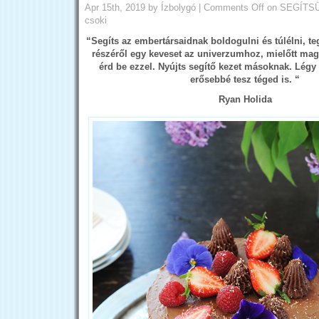
Apr 15th, 2019
by Ízbolygó
|
Comments Off
on SEGÍTSÜT
csoki
“Segíts az embertársaidnak boldogulni és túlélni, t
részéről egy keveset az univerzumhoz, mielőtt mag
érd be ezzel. Nyújts segítő kezet másoknak. Légy 
erősebbé tesz téged is. “
Ryan Holida