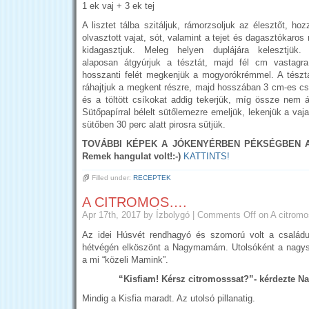
1 ek vaj + 3 ek tej
A lisztet tálba szitáljuk, rámorzsoljuk az élesztőt, ho
olvasztott vajat, sót, valamint a tejet és dagasztókaros
kidagasztjuk. Meleg helyen duplájára kelesztjük. L
alaposan átgyúrjuk a tésztát, majd fél cm vastagra 
hosszanti felét megkenjük a mogyorókrémmel. A tészt
ráhajtjuk a megkent részre, majd hosszában 3 cm-es cs
és a töltött csíkokat addig tekerjük, míg össze nem 
Sütőpapírral bélelt sütőlemezre emeljük, lekenjük a vaja
sütőben 30 perc alatt pirosra sütjük.
TOVÁBBI KÉPEK A JÓKENYÉRBEN PÉKSÉGBEN 
Remek hangulat volt!:-)
KATTINTS!
Filled under:
RECEPTEK
A CITROMOS….
Apr 17th, 2017
by Ízbolygó
|
Comments Off
on A citrom
Az idei Húsvét rendhagyó és szomorú volt a családu
hétvégén elköszönt a Nagymamám. Utolsóként a nagysz
a mi “közeli Mamink”.
“Kisfiam! Kérsz citromosssat?”- kérdezte Na
Mindig a Kisfia maradt. Az utolsó pillanatig.