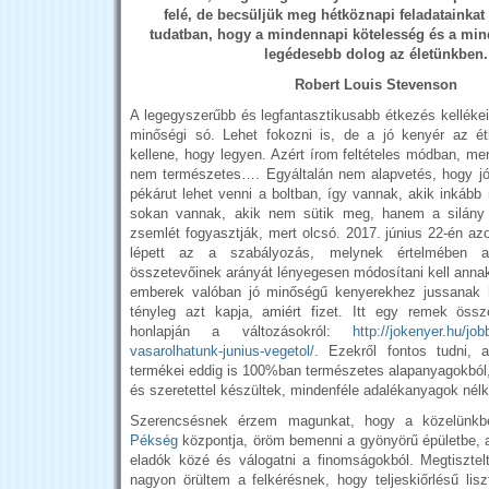
felé, de becsüljük meg hétköznapi feladatainkat
tudatban, hogy a mindennapi kötelesség és a min
legédesebb dolog az életünkben.
Robert Louis Stevenson
A legegyszerűbb és legfantasztikusabb étkezés kellékei:
minőségi só. Lehet fokozni is, de a jó kenyér az ét
kellene, hogy legyen. Azért írom feltételes módban, me
nem természetes…. Egyáltalán nem alapvetés, hogy jó
pékárut lehet venni a boltban, így vannak, akik inkáb
sokan vannak, akik nem sütik meg, hanem a silány
zsemlét fogyasztják, mert olcsó. 2017. június 22-én az
lépett az a szabályozás, melynek értelmében 
összetevőinek arányát lényegesen módosítani kell anna
emberek valóban jó minőségű kenyerekhez jussanak 
tényleg azt kapja, amiért fizet. Itt egy remek össz
honlapján a változásokról:
http://jokenyer.hu/jo
vasarolhatunk-junius-vegetol/
. Ezekről fontos tudni,
termékei eddig is 100%ban természetes alapanyagokból,
és szeretettel készültek, mindenféle adalékanyagok nélk
Szerencsésnek érzem magunkat, hogy a közelün
Pékség
központja, öröm bemenni a gyönyörű épületbe,
eladók közé és válogatni a finomságokból. Megtiszte
nagyon örültem a felkérésnek, hogy teljeskiőrlésű lisz