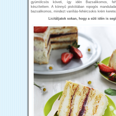
gyümölcsös követi, így idén Bazsalikomos, fehé
készítettem. A könnyű piskótában ropogós mandulada
bazsalikomos, mindezt vaníliás-fehércsokis krém kerete
Licitáljatok sokan, hogy a süti idén is seg