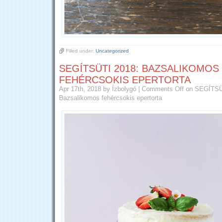
Filled under:
Uncategorized
SEGÍTSÜTI 2018: BAZSALIKOMOS
FEHÉRCSOKIS EPERTORTA
Apr 17th, 2018
by Ízbolygó
|
Comments Off
on SEGÍTSÜ
Bazsalikomos fehércsokis epertorta