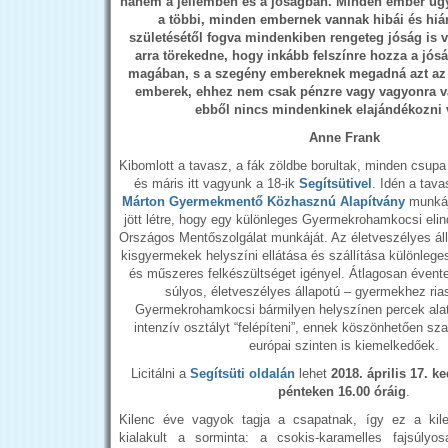
hanem a jellemben és a jóságban. Minden ember ug
a többi, minden embernek vannak hibái és hiá
születésétől fogva mindenkiben rengeteg jóság is 
arra törekedne, hogy inkább felszínre hozza a jósá
magában, s a szegény embereknek megadná azt az é
emberek, ehhez nem csak pénzre vagy vagyonra v
ebből nincs mindenkinek elajándékozni v
Anne Frank
Kibomlott a tavasz, a fák zöldbe borultak, minden csupa vi
és máris itt vagyunk a 18-ik
Segítsütivel
. Idén a tav
Márton Gyermekmentő Közhasznú Alapítvány
munkájá
jött létre, hogy egy különleges Gyermekrohamkocsi elin
Országos Mentőszolgálat munkáját. Az életveszélyes á
kisgyermekek helyszíni ellátása és szállítása különlege
és műszeres felkészültséget igényel. Átlagosan évent
súlyos, életveszélyes állapotú – gyermekhez rias
Gyermekrohamkocsi bármilyen helyszínen percek alat
intenzív osztályt “felépíteni”, ennek köszönhetően s
európai szinten is kiemelkedőek.
Licitálni a
Segítsüti oldalán
lehet
2018. április 17. ke
pénteken 16.00 óráig
.
Kilenc éve vagyok tagja a csapatnak, így ez a kilen
kialakult a sorminta: a csokis-karamelles fajsúlyos