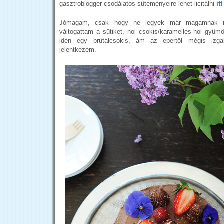
gasztroblogger csodálatos süteményeire lehet licitálni
itt
Jómagam, csak hogy ne legyek már magamnak is 
váltogattam a sütiket, hol csokis/karamelles-hol gyümö
idén egy brutálcsokis, ám az epertől mégis izga
jelentkezem.