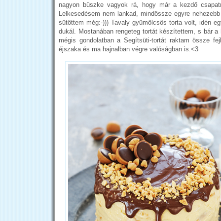
nagyon büszke vagyok rá, hogy már a kezdő csapatn
Lelkesedésem nem lankad, mindössze egyre nehezebb k
sütöttem még:-))) Tavaly gyümölcsös torta volt, idén e
dukál. Mostanában rengeteg tortát készítettem, s bár a 
mégis gondolatban a Segítsüti-tortát raktam össze fe
éjszaka és ma hajnalban végre valóságban is.<3