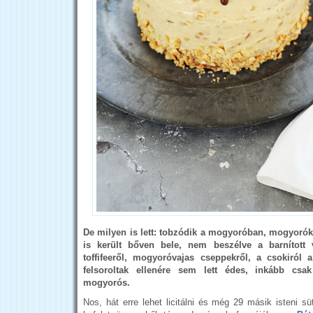
De milyen is lett: tobzódik a mogyoróban, mogyor
is került bőven bele, nem beszélve a barnított v
toffifeeről, mogyoróvajas cseppekről, a csokiról 
felsoroltak ellenére sem lett édes, inkább cs
mogyorós.
Nos, hát erre lehet licitálni és még 29 másik isteni s