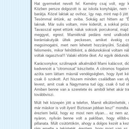
Hat gyermeket nevelt fel. Kemény csaj volt, egy ka
Közben persze dolgozott is az iskola konyháján, nem
barátja. Közel laktak az ovihoz, így nap, mint nap ô jött
Tesómmal értünk, az oviba. Sokáig azt hittem az “É
laknak. Már sulis voltam, mire kiderült, a sokkal próz
Tavasszal epret ettünk náluk soksok porcukorral, majd 
meggyet, egrest. Mamiéknál pedáns rend uralkodot
kerámiakutyák ültek peckesen, amiket évekig c
megsimogatni, mert nem lehetett hozzányúlni. Szabál
felismerés, mikor felnôttként, a dédunokáival voltam n
voltak ragasztva!!! Valaki eltörte ôket. Az egyik dédunoka
Karácsonykor, szülinapok alkalmából Mami kalácsot, dió
kedvencét a “citromosat” készítette. A citromos fogalom
azóta sem láttam másnál vendégségben, hogy ilyet kész
csak ô szokott. Azt hiszem minden családban van oly
levest, amit csak a Nagymama tud úgy, csak ô tud ol
Amiben benne van a szeretete és amiből lehet akár trad
továbbviszi.
Múlt hét közepén jött a telefon, Mamit elkülönítették,
már máskor is volt ilyen! Biztosan jobban lesz!” mondta
éreztem belül, hogy ez most nem olyan… ez nem az.
nyàron, nyilván benne volt a pakliban, hogy elôbb-
pillanata. Múlt csütörtökön, ahogy a dolgos kezét a k
rám emelte a tekintetét, éreztem, hogy most van az 