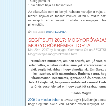
18 dkg porcukor
1 bio citrom héja és facsart leve
Az elkészítés nem túl bonyi: habosra keverjük a vajat a 
reszelt héjával és facsart levével, aztán 5 részre os
ostyalapok közé kenjük. Fóliába csomagoljuk, le
pihentetjük.
Filled under:
citrom
,
RECEPTEK
SEGÍTSÜTI 2017: MOGYORÓVAJA
MOGYORÓKRÉMES TORTA
Mar 20th, 2017
by Ízbolygó
|
Comments Off
on SEGÍTSÜ
Mogyoróvajas-mogyorókrémes torta
“Emlékezz mindenre, aminek örültél, ami jó volt, e
érted tettek, a nehéz órákra, amelyek szerencsésen e
akik segítettek abban, hogy elmúljanak. Emlékezz a
kell azokon, akik rászorulnak. Emlékezz arra, hog
fáradhatatlan, becsületes, igazmondó és önfeláldoz
félsz! Felejtsd el, ha gonosz indulataid vannak! Eml
a jó, és sose felejtsd el, hogy csak jót szabad tenn
Szabó Magda
2009 óta minden évben
a tavasz egyik jelzőpontja a mada
hogy Segítsüti akció van. Minden évben lenyűgöz az 