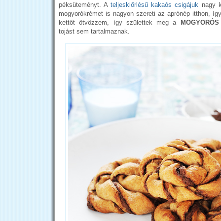
péksüteményt. A
teljeskiőrlésű kakaós csigájuk
nagy k
mogyorókrémet is nagyon szereti az aprónép itthon, íg
kettőt ötvözzem, így születtek meg a
MOGYORÓS 
tojást sem tartalmaznak.