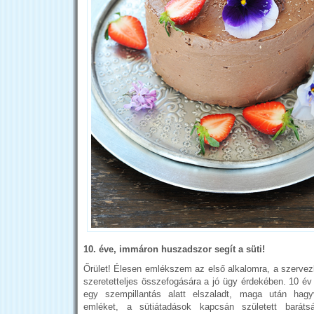
10. éve, immáron huszadszor segít a süti!
Őrület! Élesen emlékszem az első alkalomra, a szervez
szeretetteljes összefogására a jó ügy érdekében. 10 év
egy szempillantás alatt elszaladt, maga után hag
emléket, a sütiátadások kapcsán született baráts