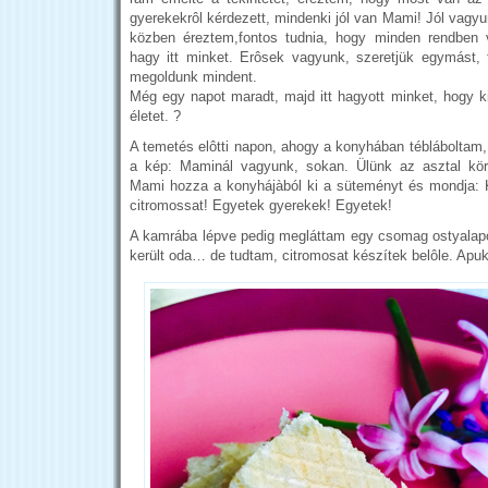
gyerekekrôl kérdezett, mindenki jól van Mami! Jól vagy
közben éreztem,fontos tudnia, hogy minden rendben 
hagy itt minket. Erôsek vagyunk, szeretjük egymást, t
megoldunk mindent.
Még egy napot maradt, majd itt hagyott minket, hogy ki
életet. ?
A temetés elôtti napon, ahogy a konyhában tébláboltam,
a kép: Maminál vagyunk, sokan. Ülünk az asztal kör
Mami hozza a konyhájàból ki a süteményt és mondja: 
citromossat! Egyetek gyerekek! Egyetek!
A kamrába lépve pedig megláttam egy csomag ostyalap
került oda… de tudtam, citromosat készítek belôle. Ap