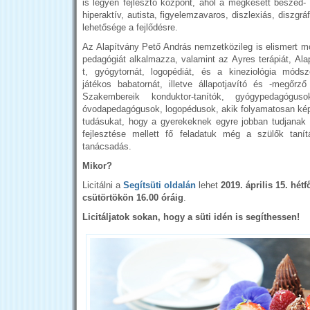
is legyen fejlesztő központ, ahol a megkésett beszéd-
hiperaktív, autista, figyelemzavaros, diszlexiás, diszgr
lehetősége a fejlődésre.
Az Alapítvány Pető András nemzetközileg is elismert m
pedagógiát alkalmazza, valamint az Ayres terápiát, Ala
t, gyógytornát, logopédiát, és a kineziológia módsz
játékos babatornát, illetve állapotjavító és -megőrző 
Szakembereik konduktor-tanítók, gyógypedagóguso
óvodapedagógusok, logopédusok, akik folyamatosan kép
tudásukat, hogy a gyerekeknek egyre jobban tudjanak 
fejlesztése mellett fő feladatuk még a szülők taní
tanácsadás.
Mikor?
Licitálni a
Segítsüti oldalán
lehet
2019. április 15. hétf
csütörtökön 16.00 óráig
.
Licitáljatok sokan, hogy a süti idén is segíthessen!