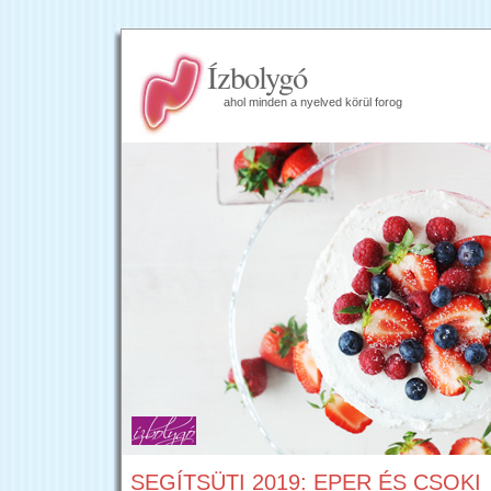
Ízbolygó
ahol minden a nyelved körül forog
SEGÍTSÜTI 2019: EPER ÉS CSOKI