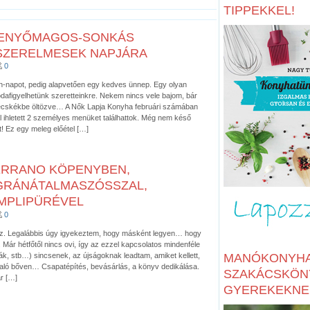
TIPPEKKEL!
ENYŐMAGOS-SONKÁS
SZERELMESEK NAPJÁRA
0
n-napot, pedig alapvetően egy kedves ünnep. Egy olyan
 odafigyelhetünk szeretteinkre. Nekem nincs vele bajom, bár
vecskékbe öltözve… A Nők Lapja Konyha februári számában
al ihletett 2 személyes menüket találhattok. Még nem késő
t! Ez egy meleg előétel […]
ERRANO KÖPENYBEN,
GRÁNÁTALMASZÓSSZAL,
MPLIPÜRÉVEL
0
sz. Legalábbis úgy igyekeztem, hogy másként legyen… hogy
 Már hétfőtől nincs ovi, így az ezzel kapcsolatos mindenféle
k, stb…) sincsenek, az újságoknak leadtam, amiket kellett,
MANÓKONYHA
aló bőven… Csapatépítés, bevásárlás, a könyv dedikálása.
SZAKÁCSKÖN
r […]
GYEREKEKNE