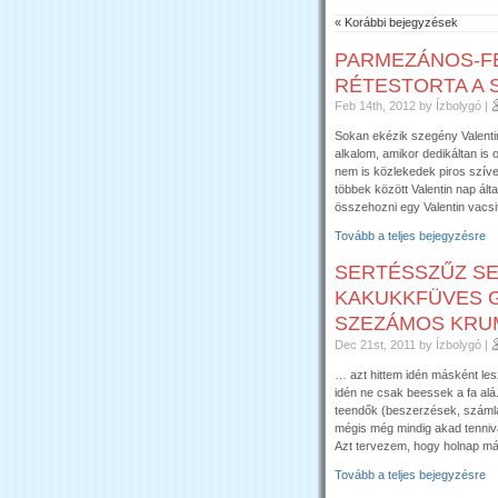
« Korábbi bejegyzések
PARMEZÁNOS-F
RÉTESTORTA A 
Feb 14th, 2012
by Ízbolygó
|
Sokan ekézik szegény Valenti
alkalom, amikor dedikáltan is
nem is közlekedek piros szí
többek között Valentin nap ált
összehozni egy Valentin vacsi
Tovább a teljes bejegyzésre
SERTÉSSZŰZ S
KAKUKKFÜVES 
SZEZÁMOS KRU
Dec 21st, 2011
by Ízbolygó
|
… azt hittem idén másként le
idén ne csak beessek a fa alá.
teendők (beszerzések, számlá
mégis még mindig akad tenniv
Azt tervezem, hogy holnap má
Tovább a teljes bejegyzésre