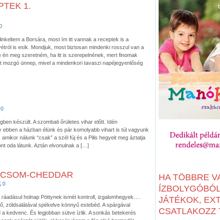
TEK 1.
0
inkeltem a Borsára, most ím itt vannak a receptek is a
tról is esik. Mondjuk, most biztosan mindenki rosszul van a
e én meg szeretném, ha itt is szerepelnének, mert finomak
tt mozgó ünnep, mivel a mindenkori tavaszi napéjegyenlőség
0
en készült. A szombati őrületes vihar előtt. Idén
 ebben a házban élünk és pár komolyabb vihart is túl vagyunk
 amikor nálunk “csak” a szél fúj és a Pilis hegyeit meg áztatja
 oda látunk. Aztán elvonulnak a […]
ICSOM-CHEDDAR
HA TÖBBRE V
0
ÍZBOLYGÓBÓL:
, ráadásul holnap Pöttynek ismét kontroll, izgalomhegyek….
JÁTÉKOK, EX
tő, zöldsalátával spékelve könnyű estebéd. A spárgával
CSATLAKOZZ T
d a kedvenc. És legjobban sütve ízlik. A sonkás betekerés