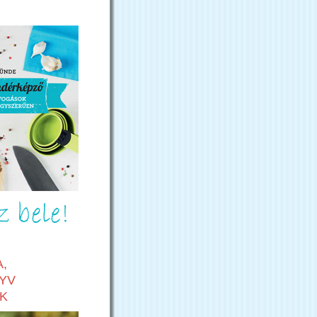
,
YV
K