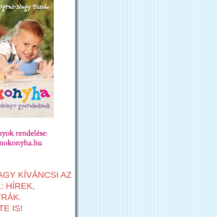
AGY KÍVÁNCSI AZ
 HÍREK,
TRÁK.
E IS!