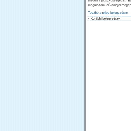
megéri a pluszköltséget is. H
megmosom, olívaolajjal megspi
Tovább a teljes bejegyzésre
« Korábbi bejegyzések