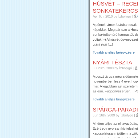
HÚSVÉT – RECEP
SONKATEKERCS
Apr 6th, 2010
by Ízbolygó
|
A pénteki ámokfutásban csak l
képekkel. Meg pár szó a Húsvé
sonka-tojás-túró hármastól, d
voltak!:-) A húsvét úgyneveze
utáni első […]
Tovább a teljes bejegyzésre
NYÁRI TÉSZTA
Jul 20th, 2009
by Ízbolygó
|
A poszt tárgya még a dögmelegb
novemberben lesz 4 éve, hogy
már. A legjobban azt szeretem,
az eső. Függönyszerűen… Pont
Tovább a teljes bejegyzésre
SPÁRGA-PARAD
Jun 16th, 2009
by Ízbolygó
|
A héten teljes az elhavazódás
Ezért egy gyorsan kivitelezhe
kapcsolatosan rájöttem, a zöl