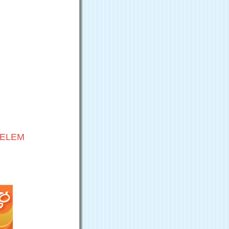
VELEM
G