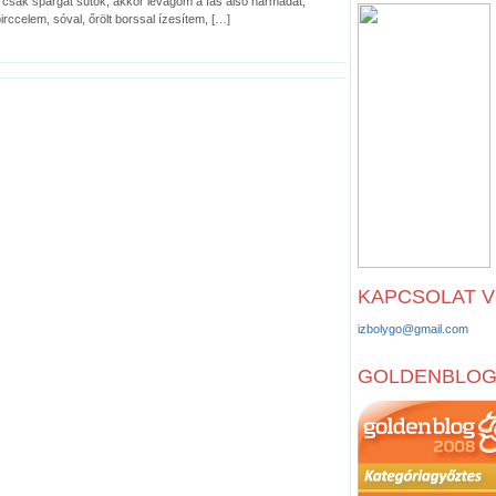
a csak spárgát sütök, akkor levágom a fás alsó harmadát,
rccelem, sóval, őrölt borssal ízesítem, […]
KAPCSOLAT 
izbolygo@gmail.com
GOLDENBLO