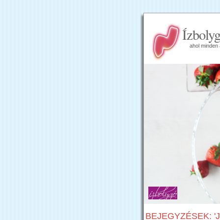
Ízboly
ahol minden 
BEJEGYZÉSEK: '