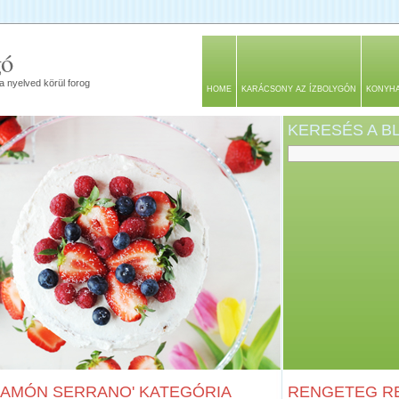
gó
a nyelved körül forog
HOME
KARÁCSONY AZ ÍZBOLYGÓN
KONYH
KERESÉS A 
JAMÓN SERRANO' KATEGÓRIA
RENGETEG RE