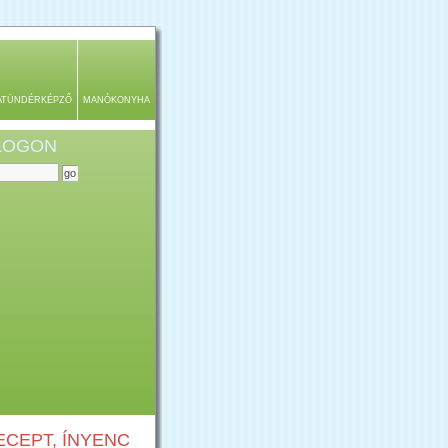
ATÜNDÉRKÉPZŐ
MANÓKONYHA
BLOGON
CEPT, ÍNYENC