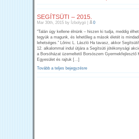
SEGÍTSÜTI – 2015.
Mar 30th, 2015
by Ízbolygó
|
0
“Talán úgy kellene élnünk – hiszen ki tudja, meddig élh
tegyük a magunk, és lehetőleg a mások életét is mindad
lehetséges.” Lőrinc L. László Ha tavasz, akkor Segítsüti
12. alkalommal indul útjára a Segítsüti jótékonysági akci
a Borsóházat üzemeltető Borsószem Gyermekfejlesztő
Egyesület és rajtuk […]
Tovább a teljes bejegyzésre