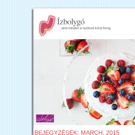
Ízbolygó
ahol minden a nyelved körül forog
BEJEGYZÉSEK: MARCH, 2015