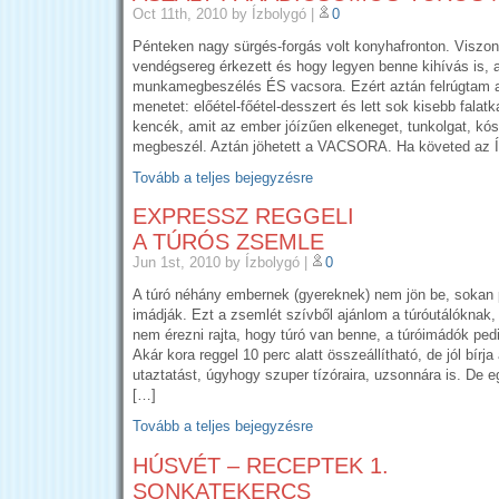
Oct 11th, 2010
by Ízbolygó
|
0
Pénteken nagy sürgés-forgás volt konyhafronton. Visz
vendégsereg érkezett és hogy legyen benne kihívás is, 
munkamegbeszélés ÉS vacsora. Ezért aztán felrúgtam
menetet: előétel-főétel-desszert és lett sok kisebb falat
kencék, amit az ember jóízűen elkeneget, tunkolgat, kó
megbeszél. Aztán jöhetett a VACSORA. Ha követed az Í
Tovább a teljes bejegyzésre
EXPRESSZ REGGELI
A TÚRÓS ZSEMLE
Jun 1st, 2010
by Ízbolygó
|
0
A túró néhány embernek (gyereknek) nem jön be, sokan
imádják. Ezt a zsemlét szívből ajánlom a túróutálóknak,
nem érezni rajta, hogy túró van benne, a túróimádók pedi
Akár kora reggel 10 perc alatt összeállítható, de jól bírja 
utaztatást, úgyhogy szuper tízóraira, uzsonnára is. De 
[…]
Tovább a teljes bejegyzésre
HÚSVÉT – RECEPTEK 1.
SONKATEKERCS