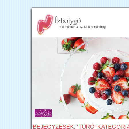
Ízbolygó
ahol minden a nyelved körül forog
BEJEGYZÉSEK: 'TÚRÓ' KATEGÓRI