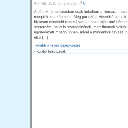
Apr 6th, 2010
by Ízbolygó
|
0
A pénteki ámokfutásban csak linkeltem a Borsára, most 
receptek is a képekkel. Meg pár szó a Húsvétról is esik
biztosan mindenki rosszul van a sonka-tojás-túró hárma
szeretném, ha itt is szerepelnének, mert finomak voltak!
úgynevezett mozgó ünnep, mivel a mindenkori tavaszi n
első […]
Tovább a teljes bejegyzésre
« Korábbi bejegyzések