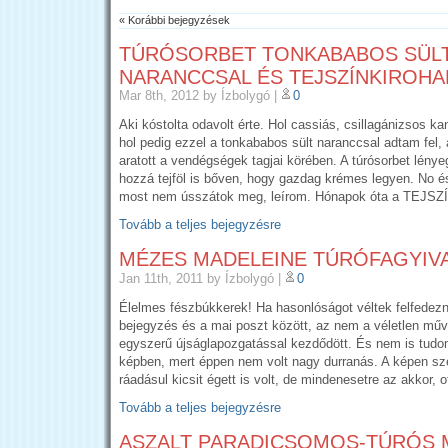
« Korábbi bejegyzések
TÚRÓSORBET TONKABABOS SÜL
NARANCCSAL ÉS TEJSZÍNKIROH
Mar 8th, 2012
by Ízbolygó
|
0
Aki kóstolta odavolt érte. Hol cassiás, csillagánizsos ka
hol pedig ezzel a tonkababos sült naranccsal adtam fel, 
aratott a vendégségek tagjai körében. A túrósorbet lényeg
hozzá tejföl is bőven, hogy gazdag krémes legyen. No és
most nem ússzátok meg, leírom. Hónapok óta a TEJSZ
Tovább a teljes bejegyzésre
MÉZES MADELEINE TÚRÓFAGYIV
Jan 11th, 2011
by Ízbolygó
|
0
Élelmes fészbúkkerek! Ha hasonlóságot véltek felfedezn
bejegyzés és a mai poszt között, az nem a véletlen műve
egyszerű újságlapozgatással kezdődött. És nem is tudo
képben, mert éppen nem volt nagy durranás. A képen sz
ráadásul kicsit égett is volt, de mindenesetre az akkor, 
Tovább a teljes bejegyzésre
ASZALT PARADICSOMOS-TÚRÓS 