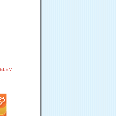
VELEM
G