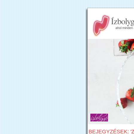
Ízboly
ahol minden 
BEJEGYZÉSEK: '