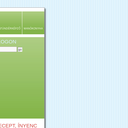
ATÜNDÉRKÉPZŐ
MANÓKONYHA
BLOGON
CEPT, ÍNYENC