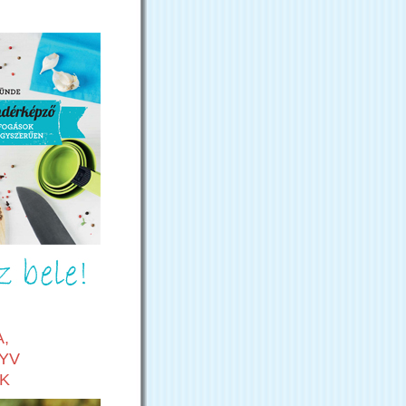
,
YV
K