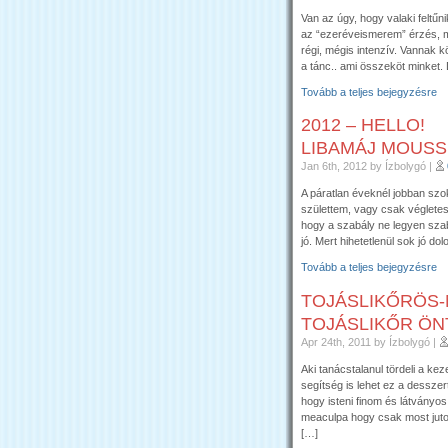
Van az úgy, hogy valaki feltűni
az “ezeréveismerem” érzés, m
régi, mégis intenzív. Vannak kö
a tánc.. ami összeköt minket.
Tovább a teljes bejegyzésre
2012 – HELLO!
LIBAMÁJ MOUSS
Jan 6th, 2012
by Ízbolygó
|
A páratlan éveknél jobban szo
születtem, vagy csak véglete
hogy a szabály ne legyen szab
jó. Mert hihetetlenül sok jó d
Tovább a teljes bejegyzésre
TOJÁSLIKŐRÖS
TOJÁSLIKŐR ÖN
Apr 24th, 2011
by Ízbolygó
|
Aki tanácstalanul tördeli a k
segítség is lehet ez a desszer
hogy isteni finom és látvány
meaculpa hogy csak most juto
[…]