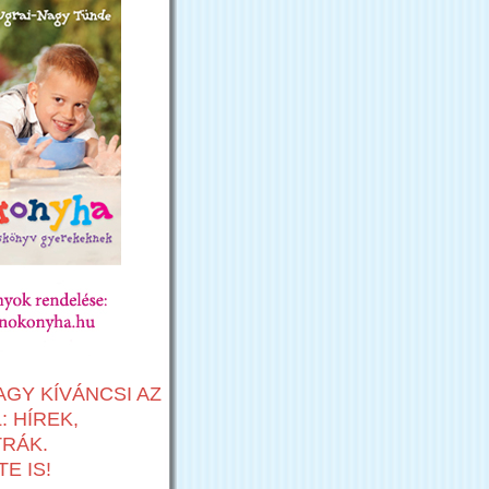
AGY KÍVÁNCSI AZ
 HÍREK,
TRÁK.
E IS!