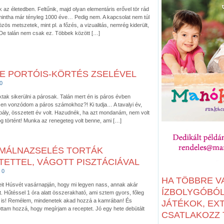
k az életedben. Feltűnik, majd olyan elementáris erővel tör rád
intha már tényleg 1000 éve… Pedig nem. A kapcsolat nem túl
zös metszetek, mint pl. a főzés, a vizualitás, nemrég kiderült,
 De talán nem csak ez. Többek között […]
E PORTÓIS-KÖRTÉS ZSELÉVEL
0
ktak sikerülni a párosak. Talán mert én is páros évben
sen vonzódom a páros számokhoz?! Ki tudja… A tavalyi év,
ály, összetett év volt. Hazudnék, ha azt mondanám, nem volt
olog történt! Munka az renegeteg volt benne, ami […]
-MÁLNAZSELÉS TORTÁK
TETTEL, VÁGOTT PISZTÁCIÁVAL
0
HA TÖBBRE V
ezeit Húsvét vasárnapján, hogy mi legyen nass, annak akár
ÍZBOLYGÓBÓL:
t. Hűtéssel 1 óra alatt összerakható, ami sztem gyors, főleg
os is! Remélem, mindenetek akad hozzá a kamrában! És
JÁTÉKOK, EX
ttam hozzá, hogy megírjam a receptet. Jó egy hete debütált
CSATLAKOZZ T