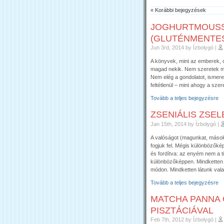
« Korábbi bejegyzések
JOGHURTMOUSS
(GLUTÉNMENTE
Jun 3rd, 2014
by Ízbolygó
|
A könyvek, mint az emberek, cs
magad nekik. Nem szeretek más
Nem elég a gondolatot, ismere
feltétlenül – mint ahogy a szer
Tovább a teljes bejegyzésre
ZSENIÁLIS ZSEL
Jan 15th, 2014
by Ízbolygó
|
A valóságot (magunkat, másoka
fogjuk fel. Mégis különbözőké
és fordítva: az enyém nem a ti
különbözőképpen. Mindketten 
módon. Mindketten látunk vala
Tovább a teljes bejegyzésre
MATCHA PANNA 
PISZTÁCIÁVAL
Feb 7th, 2012
by Ízbolygó
|