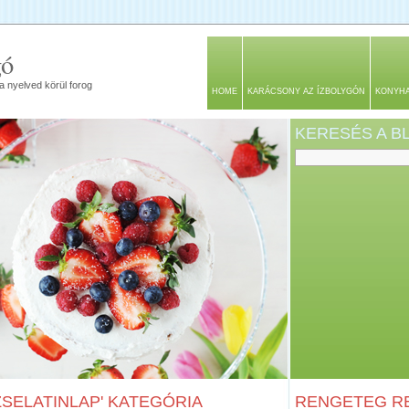
gó
a nyelved körül forog
HOME
KARÁCSONY AZ ÍZBOLYGÓN
KONYH
KERESÉS A 
ZSELATINLAP' KATEGÓRIA
RENGETEG RE