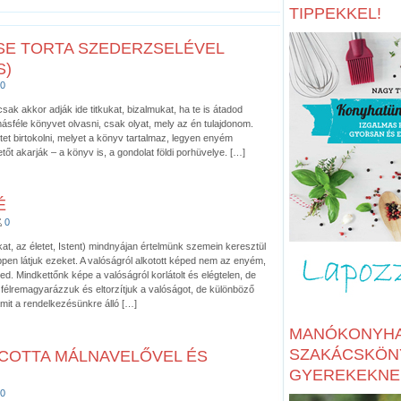
TIPPEKKEL!
E TORTA SZEDERZSELÉVEL
S)
0
ak akkor adják ide titkukat, bizalmukat, ha te is átadod
féle könyvet olvasni, csak olyat, mely az én tulajdonom.
tet birtokolni, melyet a könyv tartalmaz, legyen enyém
etőt akarják – a könyv is, a gondolat földi porhüvelye. […]
É
0
t, az életet, Istent) mindnyájan értelmünk szemein keresztül
ppen látjuk ezeket. A valóságról alkotott képed nem az enyém,
ed. Mindkettőnk képe a valóságról korlátolt és elégtelen, de
félremagyarázzuk és eltorzítjuk a valóságot, de különböző
mit a rendelkezésünkre álló […]
MANÓKONYHA
SZAKÁCSKÖN
COTTA MÁLNAVELŐVEL ÉS
GYEREKEKNE
0