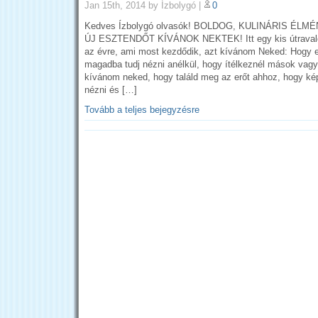
Jan 15th, 2014
by Ízbolygó
|
0
Kedves Ízbolygó olvasók! BOLDOG, KULINÁRIS É
ÚJ ESZTENDŐT KÍVÁNOK NEKTEK! Itt egy kis útravaló a
az évre, ami most kezdődik, azt kívánom Neked: Hogy 
magadba tudj nézni anélkül, hogy ítélkeznél mások vagy
kívánom neked, hogy találd meg az erőt ahhoz, hogy ké
nézni és […]
Tovább a teljes bejegyzésre