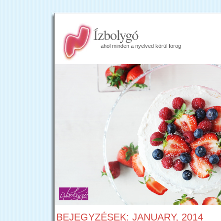
Ízbolygó
ahol minden a nyelved körül forog
BEJEGYZÉSEK: JANUARY, 2014