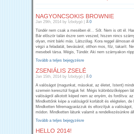
NAGYONCSOKIS BROWNIE
Jan 29th, 2014
by Ízbolygó
|
0
Tündér nem csak a mesében él… Sőt. Nem is ott él. Ha
Bár először talán észre sem veszed, hiszen nincs szárn
olyan, mint bárki más. Látszólag. Kora reggel álmosan é
végzi a feladatát, bevásárol, otthon mos, főz, takarít. N
mesebeli társa. Mégis, Tündér. Aki nem szárnyakon röp
Tovább a teljes bejegyzésre
ZSENIÁLIS ZSELÉ
Jan 15th, 2014
by Ízbolygó
|
0
A valóságot (magunkat, másokat, az életet, Istent) min
szemein keresztül fogjuk fel. Mégis különbözőképpen lát
valóságról alkotott képed nem az enyém, és fordítva: a
Mindkettőnk képe a valóságról korlátolt és elégtelen, d
Mindketten félremagyarázzuk és eltorzítjuk a valóságot,
módon. Mindketten látunk valamit a rendelkezésünkre ál
Tovább a teljes bejegyzésre
HELLO 2014!