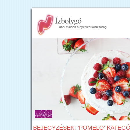
Ízbolygó
ahol minden a nyelved körül forog
BEJEGYZÉSEK: 'POMELO' KATEGÓ