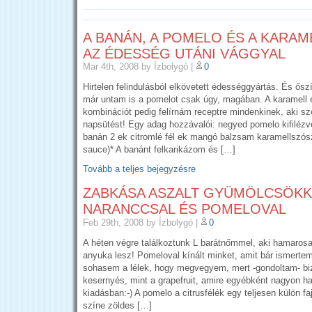
A BANÁN, A POMELO ÉS A KARAM
AZ ÉDESSÉG UTÁNI VÁGGYAL
Mar 4th, 2008
by Ízbolygó
|
0
Hirtelen felindulásból elkövetett édességgyártás. És őszí
már untam is a pomelot csak úgy, magában. A karamell
kombinációt pedig felírnám receptre mindenkinek, aki s
napsütést! Egy adag hozzávalói: negyed pomelo kifilézv
banán 2 ek citromlé fél ek mangó balzsam karamellszós
sauce)* A banánt felkarikázom és […]
Tovább a teljes bejegyzésre
ZABKÁSA ASZALT GYÜMÖLCSÖKK
NARANCCSAL ÉS POMELOVAL
Feb 29th, 2008
by Ízbolygó
|
0
A héten végre találkoztunk L barátnőmmel, aki hamarosa
anyuka lesz! Pomeloval kínált minket, amit bár ismerte
sohasem a lélek, hogy megvegyem, mert -gondoltam- bi
kesernyés, mint a grapefruit, amire egyébként nagyon ha
kiadásban:-) A pomelo a citrusfélék egy teljesen külön fa
színe zöldes […]