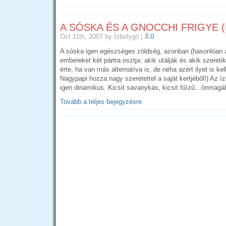
A SÓSKA ÉS A GNOCCHI FRIGYE 
Oct 11th, 2007
by Ízbolygó
|
0
A sóska igen egészséges zöldség, azonban (hasonlóan 
embereket két pártra osztja: akik utálják és akik szeret
érte, ha van más alternatíva is, de néha azért ilyet is kel
Nagypapi hozza nagy szeretettel a saját kertjéből!) Az í
igen dinamikus. Kicsit savanykás, kicsit fűízű…önmagá
Tovább a teljes bejegyzésre