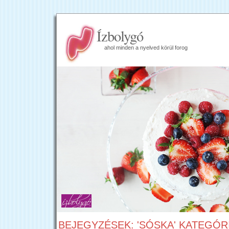
Ízbolygó
ahol minden a nyelved körül forog
BEJEGYZÉSEK: 'SÓSKA' KATEGÓR