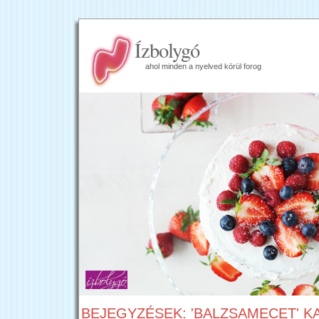
Ízbolygó
ahol minden a nyelved körül forog
BEJEGYZÉSEK: 'BALZSAMECET' K