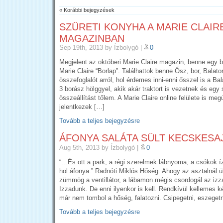
« Korábbi bejegyzések
SZÜRETI KONYHA A MARIE CLAIR
MAGAZINBAN
Sep 19th, 2013
by Ízbolygó
|
0
Megjelent az októberi Marie Claire magazin, benne egy b
Marie Claire “Borlap”. Találhattok benne Ősz, bor, Bala
összefoglalót arról, hol érdemes inni-enni ősszel is a Ba
3 borász hölggyel, akik akár traktort is vezetnek és egy
összeállítást tőlem. A Marie Claire online felülete is megú
jelentkezek […]
Tovább a teljes bejegyzésre
ÁFONYA SALÁTA SÜLT KECSKESA
Aug 5th, 2013
by Ízbolygó
|
0
“…És ott a park, a régi szerelmek lábnyoma, a csókok 
hol áfonya.” Radnóti Miklós Hőség. Ahogy az asztalnál 
zümmög a ventillátor, a lábamon mégis csordogál az izza
Izzadunk. De enni ilyenkor is kell. Rendkívül kellemes k
már nem tombol a hőség, falatozni. Csipegetni, eszegetn
Tovább a teljes bejegyzésre