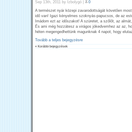
Sep 13th, 2011
by Ízbolygó
|
0
A természet nyár közepi zavarodottságát követően most
idő van! Igazi kényelmes szoknyás-papucsos, de az est
Imádom ezt az időszakot! A szüretet, a szőlőt, az almát
És ami még hozzátesz a virágos jókedvemhez az az, ho
héten megengedhettünk magunknak 4 napot, hogy elutaz
Tovább a teljes bejegyzésre
« Korábbi bejegyzések