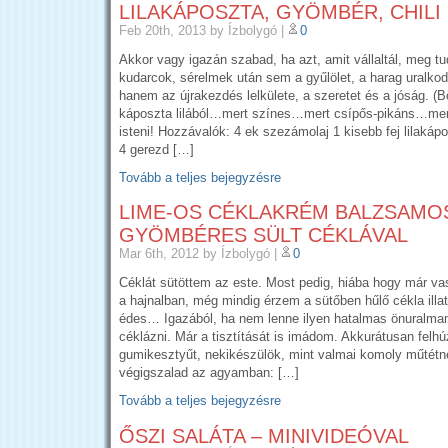
LILAKÁPOSZTA, GYÖMBÉR, CHILI 
Feb 20th, 2013
by Ízbolygó
|
0
Akkor vagy igazán szabad, ha azt, amit vállaltál, meg tu
kudarcok, sérelmek után sem a gyűlölet, a harag uralkod
hanem az újrakezdés lelkülete, a szeretet és a jóság. (B
káposzta lilából…mert színes…mert csípős-pikáns…m
isteni! Hozzávalók: 4 ek szezámolaj 1 kisebb fej lilakápo
4 gerezd […]
Tovább a teljes bejegyzésre
LIME-OS CÉKLAKRÉM BALZSAMO
GYÖMBÉRES SÜLT CÉKLÁVAL
Mar 6th, 2012
by Ízbolygó
|
0
Céklát sütöttem az este. Most pedig, hiába hogy már va
a hajnalban, még mindig érzem a sütőben hűlő cékla illatá
édes… Igazából, ha nem lenne ilyen hatalmas önuralma
céklázni. Már a tisztítását is imádom. Akkurátusan felh
gumikesztyűt, nekikészülök, mint valmai komoly műtétne
végigszalad az agyamban: […]
Tovább a teljes bejegyzésre
ŐSZI SALÁTA – MINIVIDEÓVAL