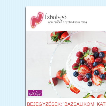
Ízbolygó
ahol minden a nyelved körül forog
BEJEGYZÉSEK: 'BAZSALIKOM' KA