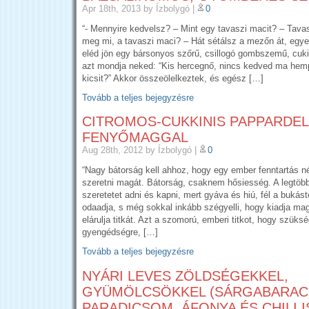
Apr 18th, 2013
by Ízbolygó
|
0
“- Mennyire kedvelsz? – Mint egy tavaszi macit? – Tava
meg mi, a tavaszi maci? – Hát sétálsz a mezőn át, egye
eléd jön egy bársonyos szőrű, csillogó gombszemű, cuk
azt mondja neked: “Kis hercegnő, nincs kedved ma hem
kicsit?” Akkor összeölelkeztek, és egész […]
Tovább a teljes bejegyzésre
CITROMOS-CUKKINIS PAPPARDEL
FENYŐMAGGAL
Aug 28th, 2012
by Ízbolygó
|
0
“Nagy bátorság kell ahhoz, hogy egy ember fenntartás n
szeretni magát. Bátorság, csaknem hősiesség. A legtöb
szeretetet adni és kapni, mert gyáva és hiú, fél a bukást
odaadja, s még sokkal inkább szégyelli, hogy kiadja ma
elárulja titkát. Azt a szomorú, emberi titkot, hogy szüks
gyengédségre, […]
Tovább a teljes bejegyzésre
NYÁRI LEVES ZÖLDSÉGEKKEL,
GYÜMÖLCSÖKKEL (SÁRGABARAC
PARADICSOM, ÁFONYA ÉS CHILI I