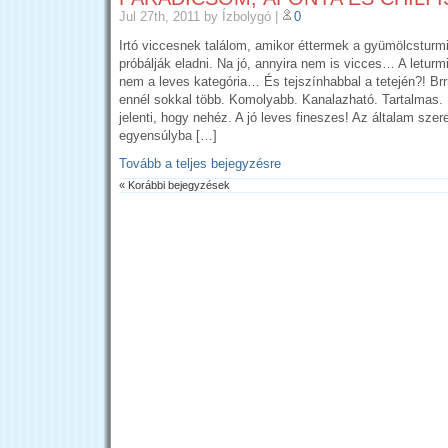
Jul 27th, 2011
by Ízbolygó
|
0
Irtó viccesnek találom, amikor éttermek a gyümölcsturm
próbálják eladni. Na jó, annyira nem is vicces… A letur
nem a leves kategória… És tejszínhabbal a tetején?! Brr
ennél sokkal több. Komolyabb. Kanalazható. Tartalmas.
jelenti, hogy nehéz. A jó leves fineszes! Az általam szer
egyensúlyba […]
Tovább a teljes bejegyzésre
« Korábbi bejegyzések