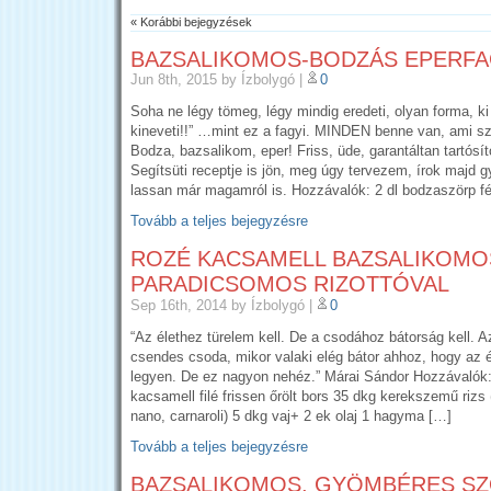
« Korábbi bejegyzések
BAZSALIKOMOS-BODZÁS EPERFA
Jun 8th, 2015
by Ízbolygó
|
0
Soha ne légy tömeg, légy mindig eredeti, olyan forma, ki 
kineveti!!” …mint ez a fagyi. MINDEN benne van, ami 
Bodza, bazsalikom, eper! Friss, üde, garantáltan tartósí
Segítsüti receptje is jön, meg úgy tervezem, írok majd g
lassan már magamról is. Hozzávalók: 2 dl bodzaszörp fé
Tovább a teljes bejegyzésre
ROZÉ KACSAMELL BAZSALIKOMO
PARADICSOMOS RIZOTTÓVAL
Sep 16th, 2014
by Ízbolygó
|
0
“Az élethez türelem kell. De a csodához bátorság kell. A
csendes csoda, mikor valaki elég bátor ahhoz, hogy az 
legyen. De ez nagyon nehéz.” Márai Sándor Hozzávalók
kacsamell filé frissen őrölt bors 35 dkg kerekszemű rizs 
nano, carnaroli) 5 dkg vaj+ 2 ek olaj 1 hagyma […]
Tovább a teljes bejegyzésre
BAZSALIKOMOS, GYÖMBÉRES S