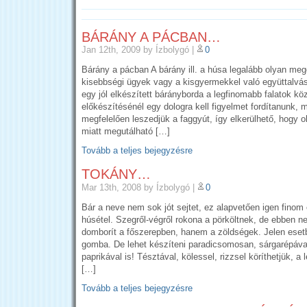
BÁRÁNY A PÁCBAN…
Jan 12th, 2009
by Ízbolygó
|
0
Bárány a pácban A bárány ill. a húsa legalább olyan meg
kisebbségi ügyek vagy a kisgyermekkel való együttalvá
egy jól elkészített bárányborda a legfinomabb falatok köz
előkészítésénél egy dologra kell figyelmet fordítanunk, 
megfelelően leszedjük a faggyút, így elkerülhető, hogy o
miatt megutálható […]
Tovább a teljes bejegyzésre
TOKÁNY…
Mar 13th, 2008
by Ízbolygó
|
0
Bár a neve nem sok jót sejtet, ez alapvetően igen finom é
húsétel. Szegről-végről rokona a pörköltnek, de ebben n
domborít a főszerepben, hanem a zöldségek. Jelen eset
gomba. De lehet készíteni paradicsomosan, sárgarépával
paprikával is! Tésztával, kölessel, rizzsel köríthetjük, a
[…]
Tovább a teljes bejegyzésre