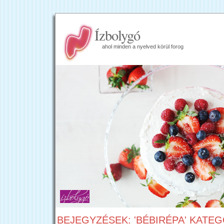
Ízbolygó
ahol minden a nyelved körül forog
BEJEGYZÉSEK: 'BÉBIRÉPA' KATEG