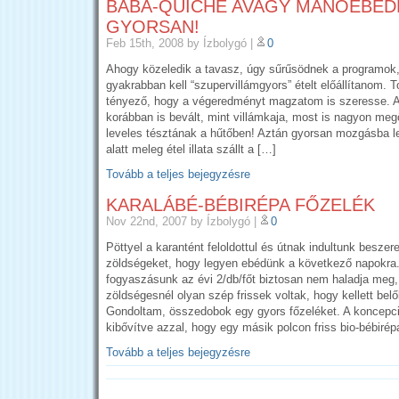
BABA-QUICHE AVAGY MANÓEBÉDE
GYORSAN!
Feb 15th, 2008
by Ízbolygó
|
0
Ahogy közeledik a tavasz, úgy sűrűsödnek a programok,
gyakrabban kell “szupervillámgyors” ételt előállítanom. 
tényező, hogy a végeredményt magzatom is szeresse. A
korábban is bevált, mint villámkaja, most is nagyon meg
leveles tésztának a hűtőben! Aztán gyorsan mozgásba l
alatt meleg étel illata szállt a […]
Tovább a teljes bejegyzésre
KARALÁBÉ-BÉBIRÉPA FŐZELÉK
Nov 22nd, 2007
by Ízbolygó
|
0
Pöttyel a karantént feloldottul és útnak indultunk beszere
zöldségeket, hogy legyen ebédünk a következő napokra
fogyaszásunk az évi 2/db/főt biztosan nem haladja meg
zöldségesnél olyan szép frissek voltak, hogy kellett bel
Gondoltam, összedobok egy gyors főzeléket. A koncepci
kibővítve azzal, hogy egy másik polcon friss bio-bébirép
Tovább a teljes bejegyzésre