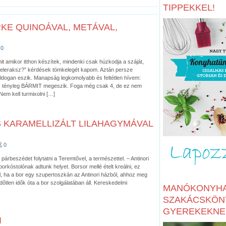
TIPPEKKEL!
KE QUINOÁVAL, METÁVAL,
0
amit amikor itthon készítek, mindenki csak húzkodja a száját,
eleraksz?” kérdések tömkelegét kapom. Aztán persze
ldogan eszik. Manapság legkomolyabb és feltétlen hívem:
 És tényleg BÁRMIT megeszik. Foga még csak 4, de ez nem
m kell turmixolni […]
KARAMELLIZÁLT LILAHAGYMÁVAL
0
 párbeszédet folytatni a Teremtővel, a természettel. – Antinori
rkóstolónak adtunk helyet. Borsor mellé ételt kreálni, ez
, ha a bor egy szupertoszkán az Antinori házból, ahhoz meg
időtlen idők óta a bor szolgálatában áll. Kereskedelmi
MANÓKONYHA
SZAKÁCSKÖN
GYEREKEKNE
I