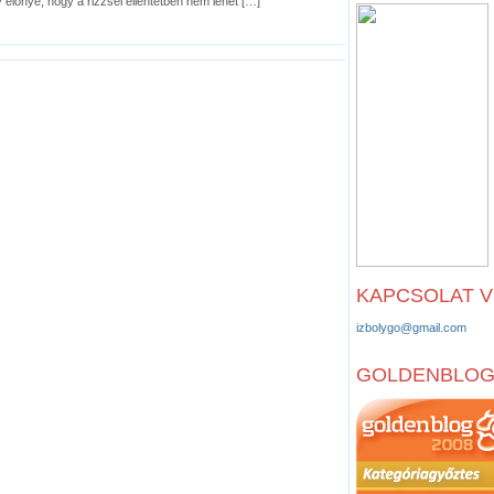
 előnye, hogy a rizzsel ellentétben nem lehet […]
KAPCSOLAT 
izbolygo@gmail.com
GOLDENBLO