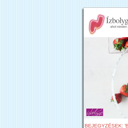
Ízboly
ahol minden 
BEJEGYZÉSEK: '