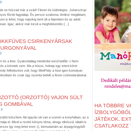
0
a, de ne húzzad már a szád! Fiinom és különleges. Juharszirup
yos főzött fagyialap. És persze szalonna. Amikor megláttam,
yen is lehet, hogy napokig bent ült a fejemben és az adott
 onnan. Igaz, akkor már kicsit a meghökkentés […]
UKKFÜVES CSIRKENYÁRSAK
BURGONYÁVAL
0
m és a lime. Gyakorlatilag mindenbe kerül belőle:-) Nem
és a köretek sem. Ma a húsos, holnap egy isteni köret
moly felfedezése volt, hogy MiniPötty a húst igen komolyan
omkodtam és csak úgy nyomta befelé a finom csirkedarabokat.
ZOTTÓ (ORZOTTÓ) VAJON SÜLT
S GOMBÁVAL
HA TÖBBRE V
0
ÍZBOLYGÓBÓL:
izottót készíteni. Aki igazán ott van a szeren a konyhában, az a
JÁTÉKOK, EX
tatja el. Mivel a rizottó kényes téma, ahogy elkészül, tálalni is
CSATLAKOZZ T
e (persze így meg lehet enni:-)), bemutatnám az árpagyöngyből