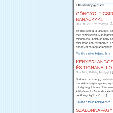
« Korábbi bejegyzések
GÖNGYÖLT CSIR
BARACKKAL
Dec 6th, 2010
by Ízbolygó
|
Ez tipikusan az a fajta kaja, 
meg “azmiisazahülyeségamitb
mindenkinek bejön és nagy bo
Mini. Imád enni továbbra is!
akadályozza meg semmiben! Ne
Tovább a teljes bejegyzésre
KENYÉRLÁNGOS 
ÉS TIGNANELLO
Nov 10th, 2010
by Ízbolygó
|
Bort készíteni annyi, mint örök
márki A hétvégén egy komoly bo
mindig nagy kihívás. Ráadásul
különösen. Az Antinori család 
tevékenységük a XII. […]
Tovább a teljes bejegyzésre
SZALONNAFAGY