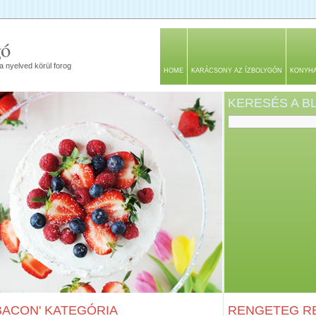
gó
a nyelved körül forog
HOME
KARÁCSONY AZ ÍZBOLYGÓN
KONYH
KERESÉS A 
BACON' KATEGÓRIA
RENGETEG RE