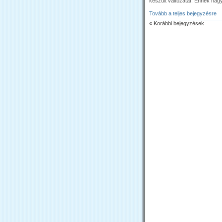
készült változatát. Ennek nagy
Tovább a teljes bejegyzésre
« Korábbi bejegyzések