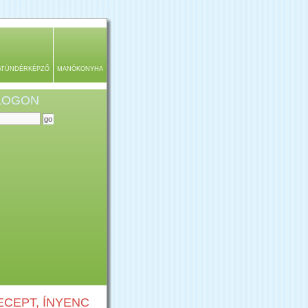
ATÜNDÉRKÉPZŐ
MANÓKONYHA
BLOGON
CEPT, ÍNYENC