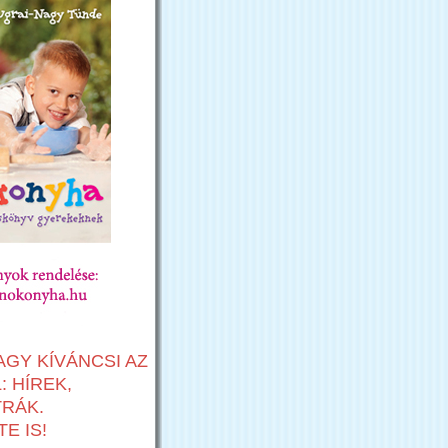
AGY KÍVÁNCSI AZ
 HÍREK,
TRÁK.
E IS!