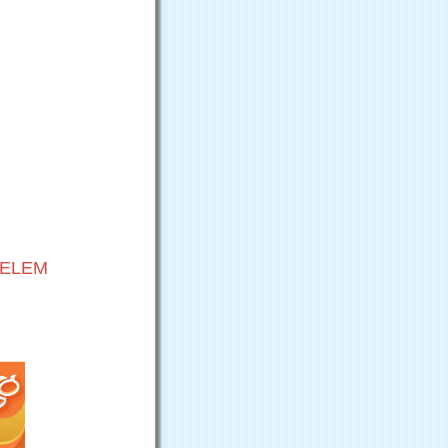
VELEM
G