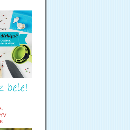
,
YV
K