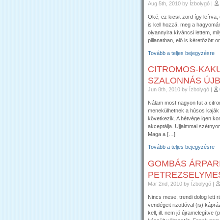
Aug 5th, 2010
by Ízbolygó
|
Oké, ez kicsit zord így leírv
is kell hozzá, meg a hagyomán
olyannyira kíváncsi lettem, mil
pillanatban, elő is kéretőzött
Tovább a teljes bejegyzésre
CITROMOS-KAK
SZALONNÁS ÚJ
Jun 8th, 2010
by Ízbolygó
|
Nálam most nagyon fut a citro
menekülhetnek a húsos kaják 
következik. A hétvége igen ko
akceptálja. Ujjaimmal szétny
Maga a […]
Tovább a teljes bejegyzésre
GOMBÁS ÁRPARI
PETREZSELYME
Mar 2nd, 2010
by Ízbolygó
|
Nincs mese, trendi dolog lett r
vendégeit rizottóval (is) kápráz
kell, ill. nem jó újramelegítv