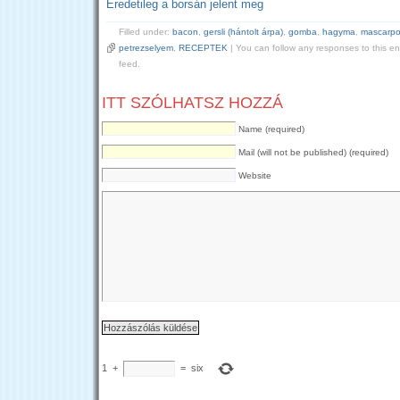
Eredetileg a borsán jelent meg
Filled under:
bacon
,
gersli (hántolt árpa)
,
gomba
,
hagyma
,
mascarp
petrezselyem
,
RECEPTEK
| You can follow any responses to this e
feed.
ITT SZÓLHATSZ HOZZÁ
Name (required)
Mail (will not be published) (required)
Website
1
+
=
six