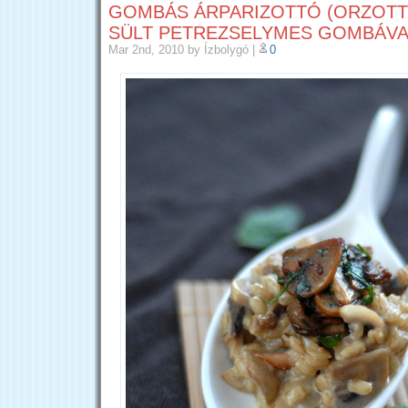
GOMBÁS ÁRPARIZOTTÓ (ORZOTT
SÜLT PETREZSELYMES GOMBÁVA
Mar 2nd, 2010
by Ízbolygó
|
0