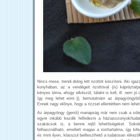
Nincs mese, trendi dolog lett rizottót készíteni. Aki iga
konyhában, az a vendégeit rizottóval (is) kápráztatja
kényes téma, ahogy elkészül, tálalni is kell, ill. nem jó
így meg lehet enni:-)), bemutatnám az árpagyöngyből
Ennek nagy előnye, hogy a rizzsel ellentétben nem lehet
Az árpagyöngy (gersli) manapság már nem csak a sóle
egyre inkább kezdik felfedezni a háziasszonyok/tud
szakácsok is, a benne rejlő lehetőségeket. Sokold
felhasználható, emellett magas a rosttartalma, így kif
és mint ilyen, klasszul beilleszthető a tudatosan étkező