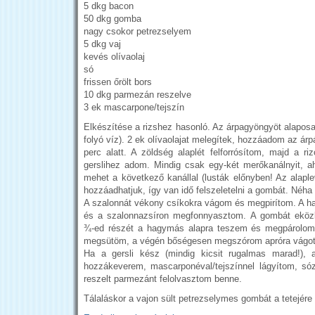
5 dkg bacon
50 dkg gomba
nagy csokor petrezselyem
5 dkg vaj
kevés olívaolaj
só
frissen őrölt bors
10 dkg parmezán reszelve
3 ek mascarpone/tejszín
Elkészítése a rizshez hasonló. Az árpagyöngyöt alapos
folyó víz). 2 ek olívaolajat melegítek, hozzáadom az árp
perc alatt. A zöldség alaplét felforrósítom, majd a ri
gerslihez adom. Mindig csak egy-két merőkanálnyit, 
mehet a következő kanállal (lusták előnyben! Az alaple
hozzáadhatjuk, így van idő felszeletelni a gombát. Néha
A szalonnát vékony csíkokra vágom és megpirítom. A 
és a szalonnazsíron megfonnyasztom. A gombát eközb
¾-ed részét a hagymás alapra teszem és megpárolom
megsütöm, a végén bőségesen megszórom apróra vágot
Ha a gersli kész (mindig kicsit rugalmas marad!),
hozzákeverem, mascarponéval/tejszínnel lágyítom, s
reszelt parmezánt felolvasztom benne.
Tálaláskor a vajon sült petrezselymes gombát a tetejér