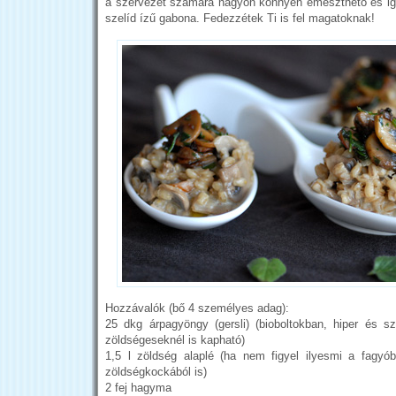
a szervezet számára nagyon könnyen emészthető és ige
szelíd ízű gabona. Fedezzétek Ti is fel magatoknak!
Hozzávalók (bő 4 személyes adag):
25 dkg árpagyöngy (gersli) (bioboltokban, hiper és 
zöldségeseknél is kapható)
1,5 l zöldség alaplé (ha nem figyel ilyesmi a fagyób
zöldségkockából is)
2 fej hagyma