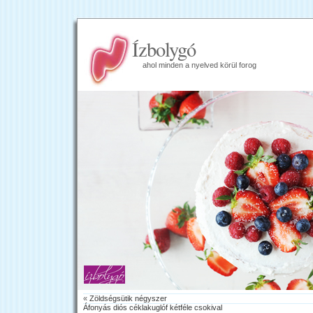
Ízbolygó
ahol minden a nyelved körül forog
«
Zöldségsütik négyszer
Áfonyás diós céklakuglóf kétféle csokival