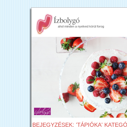
Ízbolygó
ahol minden a nyelved körül forog
BEJEGYZÉSEK: 'TÁPIÓKA' KATEG