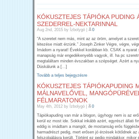
KÓKUSZTEJES TÁPIÓKA PUDING 
SZEDERREL-NEKTARINNAL
Aug 2nd, 2015
by Ízbolygó
|
0
“A szeretet nem más, mint az az öröm, amelyet a szere
létezése miatt érzünk.” Joseph Zinker Végre, végre, vé
Imádom a nyarat! Évekkel korábban kb. CSAK a nyarat 
manapság már engedékenyebb vagyok, ill. ha pc szeretn
megtaláltam minden évszakban a szépséget. Azért a nyá
Dúskálunk a […]
Tovább a teljes bejegyzésre
KÓKUSZTEJES TÁPIÓKAPUDING 
MÁLNAVELŐVEL, MANGÓPÜRÉVEL
FÉLMARATONOK
May 4th, 2012
by Ízbolygó
|
0
Tápiókapuding van már a blogon, úgyhogy nem is az erő
kerül ez most ide. Sokkal inkább azért, egyrészt állati f
eddig is imádtam a mangót, de mostanság erős függésbe
harmadrészt pedig, mert erősen jó érzések kötődnek az
felszolgálásra került. Történt ez pedig mindakkor, mikor 