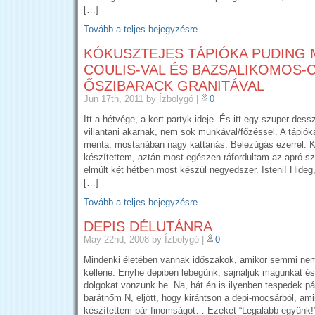
[…]
Tovább a teljes bejegyzésre
KÓKUSZTEJES TÁPIÓKA PUDING 
COULIS-VAL ÉS BAZSALIKOMOS-
ŐSZIBARACK GRANITÁVAL
Jun 17th, 2011
by Ízbolygó
|
0
Itt a hétvége, a kert partyk ideje. És itt egy szuper dess
villantani akarnak, nem sok munkával/főzéssel. A tápióka
menta, mostanában nagy kattanás. Belezúgás ezerrel. 
készítettem, aztán most egészen ráfordultam az apró s
elmúlt két hétben most készül negyedszer. Isteni! Hideg, 
[…]
Tovább a teljes bejegyzésre
DEPIS DÉLUTÁNRA
May 22nd, 2008
by Ízbolygó
|
0
Mindenki életében vannak időszakok, amikor semmi ne
kellene. Enyhe depiben lebegünk, sajnáljuk magunkat é
dolgokat vonzunk be. Na, hát én is ilyenben tespedek pár
barátnőm N, eljött, hogy kirántson a depi-mocsárból, am
készítettem pár finomságot… Ezeket “Legalább együnk!” 