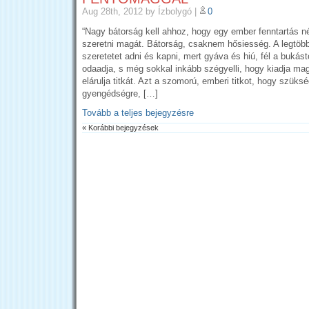
Aug 28th, 2012
by Ízbolygó
|
0
“Nagy bátorság kell ahhoz, hogy egy ember fenntartás n
szeretni magát. Bátorság, csaknem hősiesség. A legtöb
szeretetet adni és kapni, mert gyáva és hiú, fél a bukást
odaadja, s még sokkal inkább szégyelli, hogy kiadja ma
elárulja titkát. Azt a szomorú, emberi titkot, hogy szüks
gyengédségre, […]
Tovább a teljes bejegyzésre
« Korábbi bejegyzések