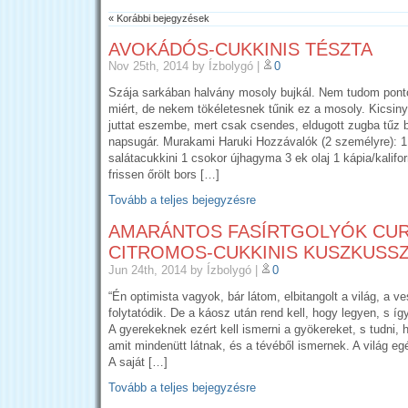
« Korábbi bejegyzések
AVOKÁDÓS-CUKKINIS TÉSZTA
Nov 25th, 2014
by Ízbolygó
|
0
Szája sarkában halvány mosoly bujkál. Nem tudom pon
miért, de nekem tökéletesnek tűnik ez a mosoly. Kicsiny
juttat eszembe, mert csak csendes, eldugott zugba tűz 
napsugár. Murakami Haruki Hozzávalók (2 személyre): 
salátacukkini 1 csokor újhagyma 3 ek olaj 1 kápia/kalifor
frissen őrölt bors […]
Tovább a teljes bejegyzésre
AMARÁNTOS FASÍRTGOLYÓK CUR
CITROMOS-CUKKINIS KUSZKUSS
Jun 24th, 2014
by Ízbolygó
|
0
“Én optimista vagyok, bár látom, elbitangolt a világ, a v
folytatódik. De a káosz után rend kell, hogy legyen, s í
A gyerekeknek ezért kell ismerni a gyökereket, s tudni, 
amit mindenütt látnak, és a tévéből ismernek. A világ e
A saját […]
Tovább a teljes bejegyzésre