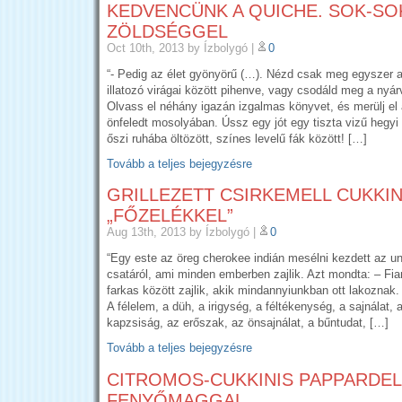
KEDVENCÜNK A QUICHE. SOK-SO
ZÖLDSÉGGEL
Oct 10th, 2013
by Ízbolygó
|
0
“- Pedig az élet gyönyörű (…). Nézd csak meg egyszer a 
illatozó virágai között pihenve, vagy csodáld meg a nyárv
Olvass el néhány igazán izgalmas könyvet, és merülj e
önfeledt mosolyában. Ússz egy jót egy tiszta vizű hegyi
őszi ruhába öltözött, színes levelű fák között! […]
Tovább a teljes bejegyzésre
GRILLEZETT CSIRKEMELL CUKKIN
„FŐZELÉKKEL”
Aug 13th, 2013
by Ízbolygó
|
0
“Egy este az öreg cherokee indián mesélni kezdett az un
csatáról, ami minden emberben zajlik. Azt mondta: – Fia
farkas között zajlik, akik mindannyiunkban ott lakoznak
A félelem, a düh, a irigység, a féltékenység, a sajnálat,
kapzsiság, az erőszak, az önsajnálat, a bűntudat, […]
Tovább a teljes bejegyzésre
CITROMOS-CUKKINIS PAPPARDEL
FENYŐMAGGAL