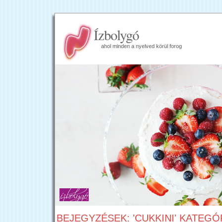
Ízbolygó
ahol minden a nyelved körül forog
BEJEGYZÉSEK: 'CUKKINI' KATEGÓ