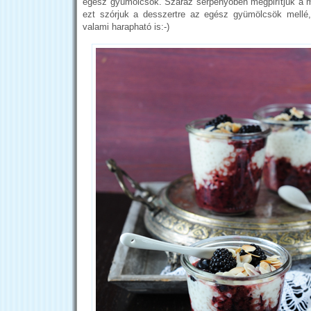
egész gyümölcsök. Száraz serpenyőben megpirítjuk a 
ezt szórjuk a desszertre az egész gyümölcsök mellé
valami harapható is:-)