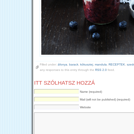
Filled under:
áfonya
,
barack
,
kókusztej
,
mandula
,
RECEPTEK
,
szed
any responses to this entry through the
RSS 2.0
feed.
ITT SZÓLHATSZ HOZZÁ
Name (required)
Mail (will not be published) (required)
Website