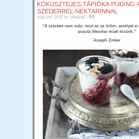
KÓKUSZTEJES TÁPIÓKA PUDING 
SZEDERREL-NEKTARINNAL
Aug 2nd, 2015
by Ízbolygó
|
0
“A szeretet nem más, mint az az öröm, amelyet a 
puszta létezése miatt érzünk.”
Joseph Zinker