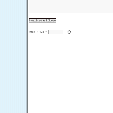
three
×
five
=