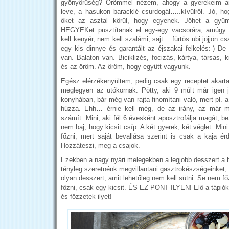
gyönyörűség? Örömmel nézem, ahogy a gyerekeim ar
leve, a hasukon baracklé csurdogál…..kívülről. Jó, ho
őket az asztal körül, hogy egyenek. Jöhet a gyüm
HEGYEKet pusztítanak el egy-egy vacsorára, amúgy
kell kenyér, nem kell szalámi, sajt… fürtös ubi jöjjön c
egy kis dinnye és garantált az éjszakai felkelés:-) De
van. Balaton van. Biciklizés, focizás, kártya, társas,
és az öröm. Az öröm, hogy együtt vagyunk.
Egész elérzékenyültem, pedig csak egy receptet akart
meglegyen az utókornak. Pötty, aki 9 múlt már igen jó
konyhában, bár még van rajta finomítani való, mert pl. a
húzza. Ehh… érnie kell még, de az irány, az már 
számít. Mini, aki fél 6 évesként aposztrofálja magát, bez
nem baj, hogy kicsit csíp. A két gyerek, két véglet. Mini
főzni, mert saját bevallása szerint is csak a kaja ér
Hozzáteszi, meg a csajok.
Ezekben a nagy nyári melegekben a legjobb desszert a h
tényleg szeretnénk megvillantani gasztrokészségeinket, 
olyan desszert, amit lehetőleg nem kell sütni. Se nem főz
főzni, csak egy kicsit. ÉS EZ PONT ILYEN! Elő a tápi
és főzzetek ilyet!