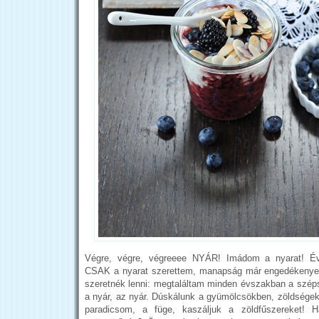
Végre, végre, végreeee NYÁR! Imádom a nyarat! Év
CSAK a nyarat szerettem, manapság már engedékenyebb
szeretnék lenni: megtaláltam minden évszakban a szép
a nyár, az nyár. Dúskálunk a gyümölcsökben, zöldségekb
paradicsom, a füge, kaszáljuk a zöldfűszereket!