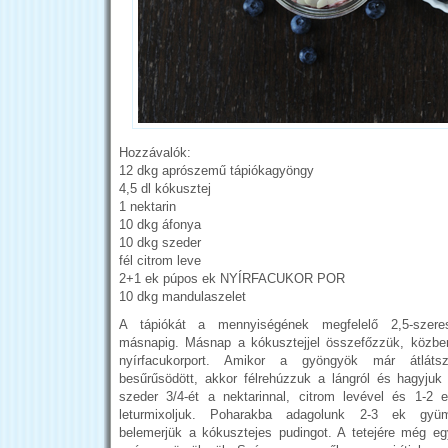
Hozzávalók:
12 dkg aprószemű tápiókagyöngy
4,5 dl kókusztej
1 nektarin
10 dkg áfonya
10 dkg szeder
fél citrom leve
2+1 ek púpos ek NYÍRFACUKOR POR
10 dkg mandulaszelet
A tápiókát a mennyiségének megfelelő 2,5-szere
másnapig. Másnap a kókusztejjel összefőzzük, közb
nyírfacukorport. Amikor a gyöngyök már átláts
besűrűsödött, akkor félrehúzzuk a lángról és hagyjuk
szeder 3/4-ét a nektarinnal, citrom levével és 1-2 e
leturmixoljuk. Poharakba adagolunk 2-3 ek gyüm
belemerjük a kókusztejes pudingot. A tetejére még e