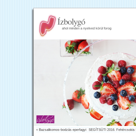
Ízbolygó
ahol minden a nyelved körül forog
«
Bazsalikomos-bodzás eperfagyi
SEGÍTSÜTI 2016. Fehércsokis k