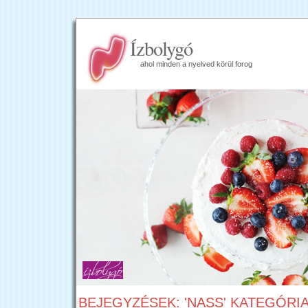
Ízbolygó
ahol minden a nyelved körül forog
BEJEGYZÉSEK: 'NASS' KATEGÓRI