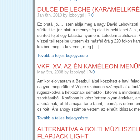
DULCE DE LECHE (KARAMELLKRÉ
Jan 8th, 2010
by Ízbolygó
|
0
Ez brutál jó…. Isten áldja meg a nagy David Lebovitzot!
sűrített tej (ez alatt a mennyiség alatt is neki lehet álln
sűrített tejet egy lábasba nyomom. Lefedem alufóliával. A
vízzel teli tepsibe ültetem és másfél óráig 220 fokon ka
közben meg is keverem, meg […]
Tovább a teljes bejegyzésre
VKF! XV. AZ ÉN KAMÉLEON MENÜ
May 5th, 2008
by Ízbolygó
|
0
Amikor elolvastam a Beatbull által közzétett e havi felad
nagyon megörültem! Végre szabadon szárnyalhat a fant
rugaszkodva a hétköznapi sémáktól, kitörve a mindenn
szorításából! Korábban is készítettem olyan ételeket, a
a kiírásnak, pl. libamájas tarte-tatint, libamájas crème b
csirkét. Ám ahogy számba vettem az elmúlt időszak me
Tovább a teljes bejegyzésre
ALTERNATÍVA A BOLTI MÜZLISZE
FLAPJACK LIGHT