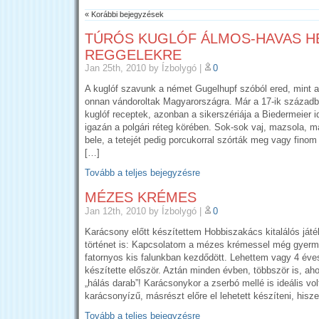
« Korábbi bejegyzések
TÚRÓS KUGLÓF ÁLMOS-HAVAS H
REGGELEKRE
Jan 25th, 2010
by Ízbolygó
|
0
A kuglóf szavunk a német Gugelhupf szóból ered, mint a
onnan vándoroltak Magyarországra. Már a 17-ik századb
kuglóf receptek, azonban a sikerszériája a Biedermeier i
igazán a polgári réteg körében. Sok-sok vaj, mazsola, ma
bele, a tetejét pedig porcukorral szórták meg vagy finom
[…]
Tovább a teljes bejegyzésre
MÉZES KRÉMES
Jan 12th, 2010
by Ízbolygó
|
0
Karácsony előtt készítettem Hobbiszakács kitalálós játé
történet is: Kapcsolatom a mézes krémessel még gyer
fatornyos kis falunkban kezdődött. Lehettem vagy 4 é
készítette először. Aztán minden évben, többször is, ah
„hálás darab”! Karácsonykor a zserbó mellé is ideális vol
karácsonyízű, másrészt előre el lehetett készíteni, hisze
Tovább a teljes bejegyzésre