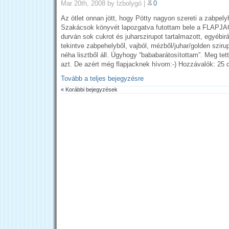
Mar 20th, 2008
by Ízbolygó
|
0
Az ötlet onnan jött, hogy Pötty nagyon szereti a zabpely
Szakácsok könyvét lapozgatva futottam bele a FLAPJA
durván sok cukrot és juharszirupot tartalmazott, egyébir
tekintve zabpehelyből, vajból, mézből/juhar/golden sziru
néha lisztből áll. Úgyhogy “bababarátosítottam”. Meg te
azt. De azért még flapjacknek hívom:-) Hozzávalók: 25 
Tovább a teljes bejegyzésre
« Korábbi bejegyzések