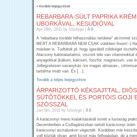
« Korábbi bejegyzések
REBARBARA-SÜLT PAPRIKA KRÉ
UBORKÁVAL, KESUDIÓVAL
Apr 28th, 2011
by Ízbolygó
|
0
A “rebarbara további felhasználási területei” alcímmel szü
MERT A REBARBARA NEM CSAK sütikben finom!:-) H
másban is. Tudtátok pl. hogy igazából zöldséget tisztel
Alacsony kalóriatartalmú, viszont tele van vitaminokkal 
anyagokkal (kálium, kalcium, foszfor, magnézium, vas é
Jellegzetesen savanykás íze magas almasav-, ­citromsa
tartalma miatt van. És […]
Tovább a teljes bejegyzésre
ÁRPARIZOTTÓ KÉKSAJTTAL, DIÓS
SÜTŐTÖKKEL ÉS PORTÓIS GOJI 
SZÓSSZAL
Jan 5th, 2011
by Ízbolygó
|
0
A karácsonyi menü kialakításánál ismét a lustaság prakt
Decemberben a Csillagánizsban tartott karácsonyi órám 
karácsonyi asztalunkon végezték. Korábban már készíte
volt köztük olyan, amit kicsit más felfogásban, de a m