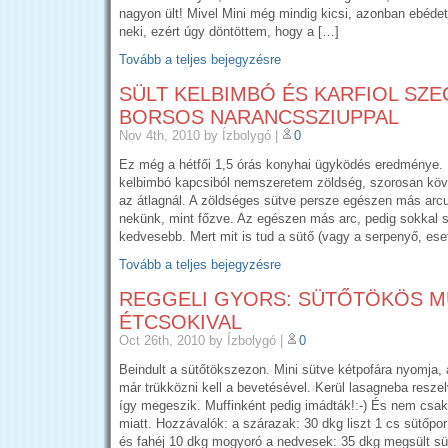
nagyon ült! Mivel Mini még mindig kicsi, azonban ebédet
neki, ezért úgy döntöttem, hogy a […]
Tovább a teljes bejegyzésre
SÜLT KELBIMBÓ ÉS KARFIOL SZE
BORSOS NARANCSSZIUPPAL
Nov 4th, 2010
by Ízbolygó
|
0
Ez még a hétfői 1,5 órás konyhai ügyködés eredménye. Ir
kelbimbó kapcsiból nemszeretem zöldség, szorosan követ
az átlagnál. A zöldséges sütve persze egészen más arc
nekünk, mint főzve. Az egészen más arc, pedig sokkal s
kedvesebb. Mert mit is tud a sütő (vagy a serpenyő, ese
Tovább a teljes bejegyzésre
REGGELI GYORS: SÜTŐTÖKÖS M
ÉTCSOKIVAL
Oct 26th, 2010
by Ízbolygó
|
0
Beindult a sütőtökszezon. Mini sütve kétpofára nyomja,
már trükközni kell a bevetésével. Kerül lasagneba reszel
így megeszik. Muffinként pedig imádták!:-) És nem csak 
miatt. Hozzávalók: a szárazak: 30 dkg liszt 1 cs sütőpor
és fahéj 10 dkg mogyoró a nedvesek: 35 dkg megsült sü