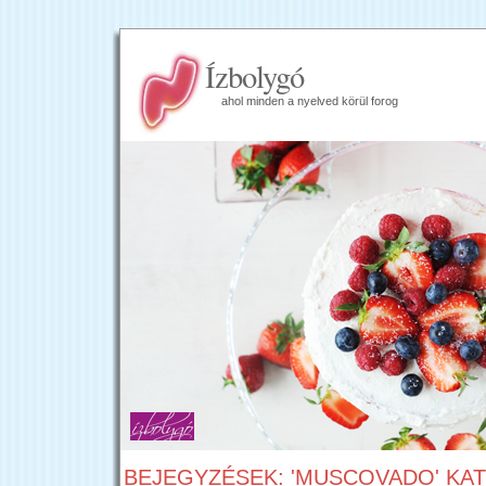
Ízbolygó
ahol minden a nyelved körül forog
BEJEGYZÉSEK: 'MUSCOVADO' KA