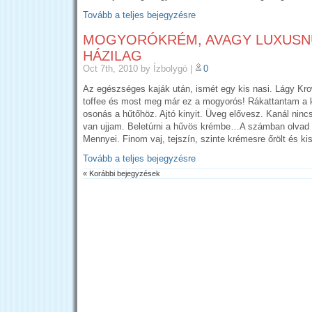
Tovább a teljes bejegyzésre
MOGYORÓKRÉM, AVAGY LUXUSN
HÁZILAG
Oct 7th, 2010
by Ízbolygó
|
0
Az egészséges kaják után, ismét egy kis nasi. Lágy Kr
toffee és most meg már ez a mogyorós! Rákattantam a 
osonás a hűtőhöz. Ajtó kinyit. Üveg elővesz. Kanál ninc
van ujjam. Beletúrni a hűvös krémbe…A számban olv
Mennyei. Finom vaj, tejszín, szinte krémesre őrölt és ki
Tovább a teljes bejegyzésre
« Korábbi bejegyzések