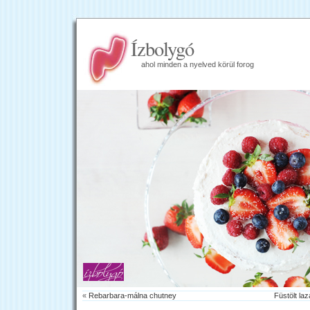
Ízbolygó
ahol minden a nyelved körül forog
«
Rebarbara-málna chutney
Füstölt la