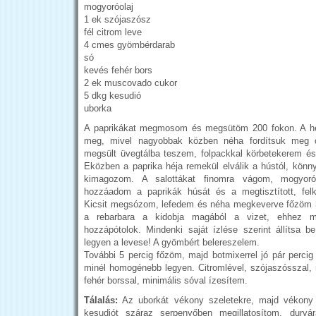
mogyoróolaj
1 ek szójaszósz
fél citrom leve
4 cmes gyömbérdarab
só
kevés fehér bors
2 ek muscovado cukor
5 dkg kesudió
uborka
A paprikákat megmosom és megsütöm 200 fokon. A héj
meg, mivel nagyobbak közben néha fordítsuk meg 
megsült üvegtálba teszem, folpackkal körbetekerem és
Eközben a paprika héja remekül elválik a hústól, kö
kimagozom. A salottákat finomra vágom, mogyoró
hozzáadom a paprikák húsát és a megtisztított, felk
Kicsit megsózom, lefedem és néha megkeverve főzöm 3 
a rebarbara a kidobja magából a vizet, ehhez m
hozzápótolok. Mindenki saját ízlése szerint állítsa b
legyen a levese! A gyömbért belereszelem.
További 5 percig főzöm, majd botmixerrel jó pár percig
minél homogénebb legyen. Citromlével, szójaszósszal,
fehér borssal, minimális sóval ízesítem.
Tálalás:
Az uborkát vékony szeletekre, majd vékony
kesudiót száraz serpenyőben megillatosítom, durv