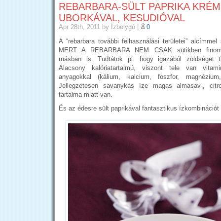
REBARBARA-SÜLT PAPRIKA KRÉ
UBORKÁVAL, KESUDIÓVAL
Apr 28th, 2011
by Ízbolygó
|
0
A “rebarbara további felhasználási területei” alcímmel
MERT A REBARBARA NEM CSAK sütikben finom!
másban is. Tudtátok pl. hogy igazából zöldséget t
Alacsony kalóriatartalmú, viszont tele van vitam
anyagokkal (kálium, kalcium, foszfor, magnéziu
Jellegzetesen savanykás íze magas almasav-, ­cit
tartalma miatt van.
És az édesre sült paprikával fantasztikus ízkombinációt