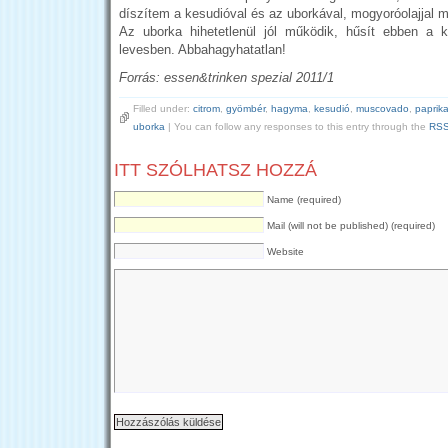
díszítem a kesudióval és az uborkával, mogyoróolajjal 
Az uborka hihetetlenül jól működik, hűsít ebben a k
levesben. Abbahagyhatatlan!
Forrás: essen&trinken spezial 2011/1
Filled under:
citrom
,
gyömbér
,
hagyma
,
kesudió
,
muscovado
,
paprik
uborka
| You can follow any responses to this entry through the
RSS
ITT SZÓLHATSZ HOZZÁ
Name (required)
Mail (will not be published) (required)
Website