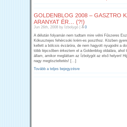
GOLDENBLOG 2008 – GASZTRO 
ARANYAT ÉR… (?!)
Jun 26th, 2008
by Ízbolygó
|
0
A délután folyamán nem tudtam mire vélni Fűszeres Eszte
Kókusztejes fehércsoki krém-es poszthoz. Közben gyerek
kellett a bölcsis évzáróra, de nem hagyott nyugodni a d
több lépcsőben érkeztem el a Goldenblog oldalára, ahol t
állam, amikor megláttam az Ízbolygót az első helyen! Hi
nagy megtiszteltetés! […]
Tovább a teljes bejegyzésre