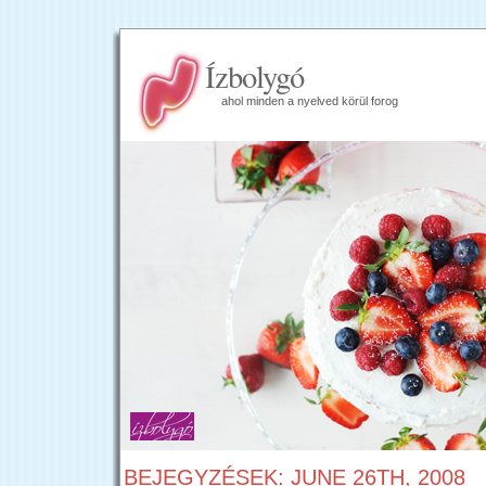
Ízbolygó
ahol minden a nyelved körül forog
BEJEGYZÉSEK: JUNE 26TH, 2008