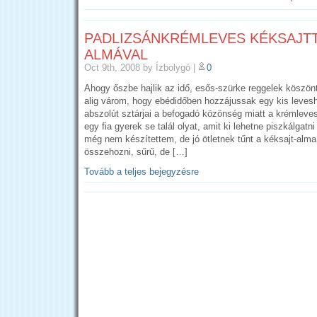
PADLIZSÁNKRÉMLEVES KÉKSAJTT
ALMÁVAL
Oct 9th, 2008
by Ízbolygó
|
0
Ahogy őszbe hajlik az idő, esős-szürke reggelek köszön
alig várom, hogy ebédidőben hozzájussak egy kis leves
abszolút sztárjai a befogadó közönség miatt a krémleve
egy fia gyerek se talál olyat, amit ki lehetne piszkálgatni
még nem készítettem, de jó ötletnek tűnt a kéksajt-alma
összehozni, sűrű, de […]
Tovább a teljes bejegyzésre