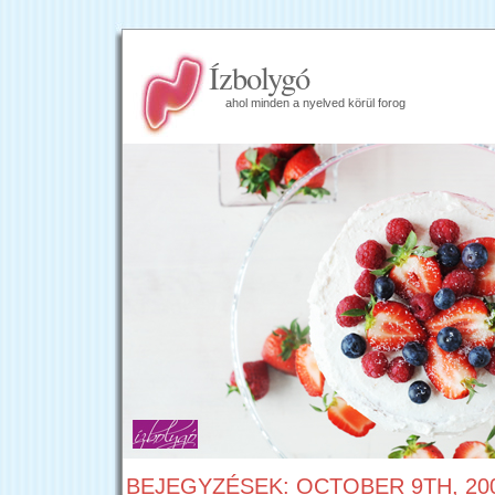
Ízbolygó
ahol minden a nyelved körül forog
BEJEGYZÉSEK: OCTOBER 9TH, 20