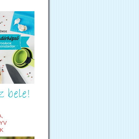
,
YV
K