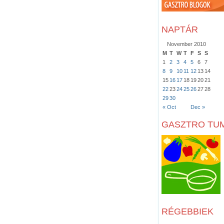
NAPTÁR
November 2010
M
T
W
T
F
S
S
1
2
3
4
5
6
7
8
9
10
11
12
13
14
15
16
17
18
19
20
21
22
23
24
25
26
27
28
29
30
« Oct
Dec »
GASZTRO TU
RÉGEBBIEK