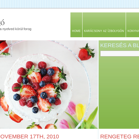
gó
a nyelved körül forog
HOME
KARÁCSONY AZ ÍZBOLYGÓN
KONYH
KERESÉS A 
OVEMBER 17TH, 2010
RENGETEG RE