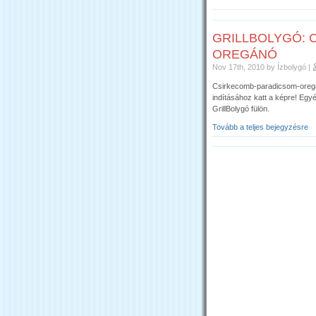
GRILLBOLYGÓ: 
OREGÁNÓ
Nov 17th, 2010
by Ízbolygó
|
Csirkecomb-paradicsom-oregánó
indításához katt a képre! Egyé
GrillBolygó fülön.
Tovább a teljes bejegyzésre