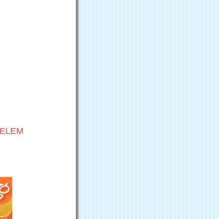
VELEM
G