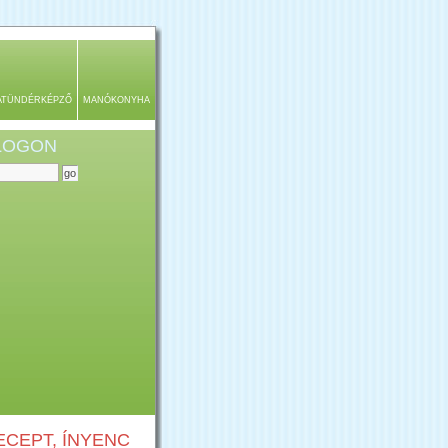
ATÜNDÉRKÉPZŐ
MANÓKONYHA
BLOGON
CEPT, ÍNYENC