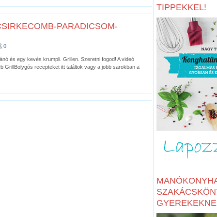
TIPPEKKEL!
CSIRKECOMB-PARADICSOM-
0
 és egy kevés krumpli. Grillen. Szeretni fogod! A videó
b GrillBolygós recepteket itt találtok vagy a jobb sarokban a
MANÓKONYHA
SZAKÁCSKÖN
GYEREKEKNE