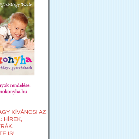
AGY KÍVÁNCSI AZ
 HÍREK,
TRÁK.
E IS!