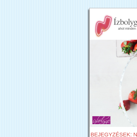
Ízboly
ahol minden 
BEJEGYZÉSEK: N