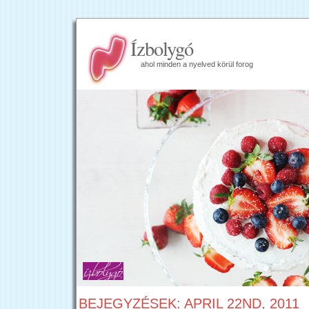
Ízbolygó
ahol minden a nyelved körül forog
BEJEGYZÉSEK: APRIL 22ND, 2011