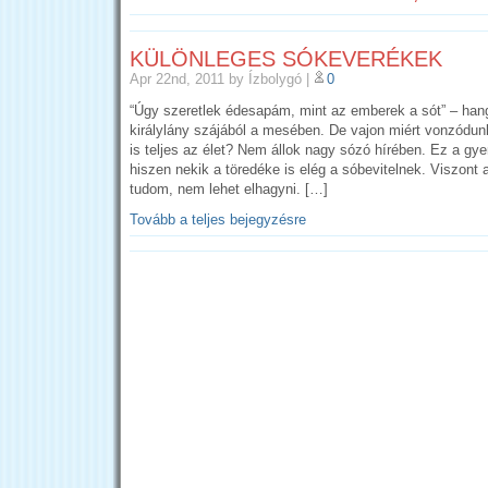
KÜLÖNLEGES SÓKEVERÉKEK
Apr 22nd, 2011
by Ízbolygó
|
0
“Úgy szeretlek édesapám, mint az emberek a sót” – hang
királylány szájából a mesében. De vajon miért vonzódun
is teljes az élet? Nem állok nagy sózó hírében. Ez a gyer
hiszen nekik a töredéke is elég a sóbevitelnek. Viszont 
tudom, nem lehet elhagyni. […]
Tovább a teljes bejegyzésre