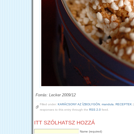
Forrás: Lecker 2009/12
Filled under:
KARÁCSONY AZ ÍZBOLYGÓN
,
mandula
,
RECEPTEK
|
responses to this entry through the
RSS 2.0
feed.
ITT SZÓLHATSZ HOZZÁ
Name (required)