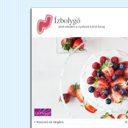
Ízbolygó
ahol minden a nyelved körül forog
«
Koszorú és birgács
A