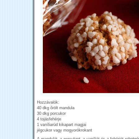
Hozzávalók:
40 dkg őrölt mandula
30 dkg porcukor
4 tojásfehérje
1 vaníliarúd kikapart magjai
jégcukor vagy mogyorókrokant
A mandulát, a porcukrot, a vaníliát és a fehérjét robot