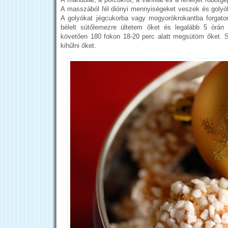
A masszából fél diónyi mennyiségeket veszek és golyók
A golyókat jégcukorba vagy mogyorókrokantba forgato
bélelt sütőlemezre ültetem őket és legalább 5 órán
követően 180 fokon 18-20 perc alatt megsütöm őket.
kihűlni őket.