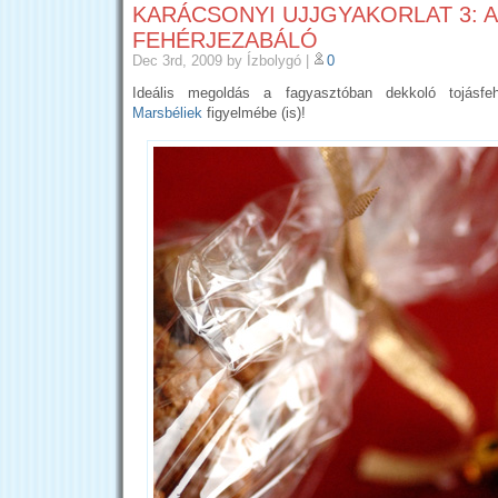
KARÁCSONYI UJJGYAKORLAT 3: A
FEHÉRJEZABÁLÓ
Dec 3rd, 2009
by Ízbolygó
|
0
Ideális megoldás a fagyasztóban dekkoló tojásfehé
Marsbéliek
figyelmébe (is)!