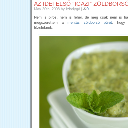
AZ IDEI ELSŐ “IGAZI” ZÖLDBOR
May 30th, 2008
by Ízbolygó
|
0
Nem is piros, nem is fehér, de még csak nem is h
megszerettem a
mentás zöldborsó pürét
, hogy 
főzeléknek.