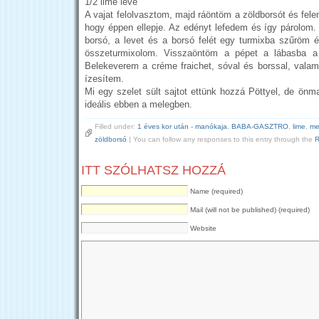
1/2 lime leve
A vajat felolvasztom, majd ráöntöm a zöldborsót és fel
hogy éppen ellepje. Az edényt lefedem és így párolom
borsó, a levet és a borsó felét egy turmixba szűröm 
összeturmixolom. Visszaöntöm a pépet a lábasba a
Belekeverem a créme fraichet, sóval és borssal, valami
ízesítem.
Mi egy szelet sült sajtot ettünk hozzá Pöttyel, de önm
ideális ebben a melegben.
Filled under:
1 éves kor után - manókaja
,
BABA-GASZTRO
,
lime
,
me
zöldborsó
| You can follow any responses to this entry through the
R
ITT SZÓLHATSZ HOZZÁ
Name (required)
Mail (will not be published) (required)
Website