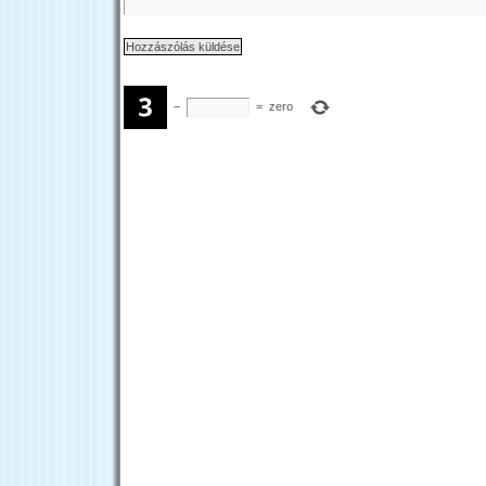
−
=
zero