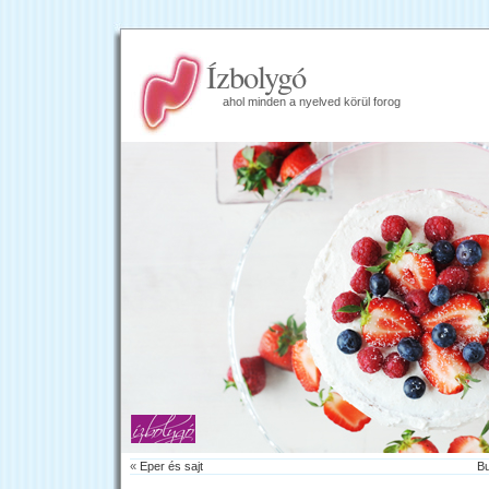
Ízbolygó
ahol minden a nyelved körül forog
«
Eper és sajt
B