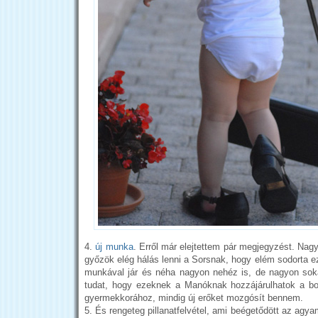
4.
új munka
. Erről már elejtettem pár megjegyzést. Na
győzök elég hálás lenni a Sorsnak, hogy elém sodorta e
munkával jár és néha nagyon nehéz is, de nagyon soka
tudat, hogy ezeknek a Manóknak hozzájárulhatok a b
gyermekkorához, mindig új erőket mozgósít bennem.
5. És rengeteg pillanatfelvétel, ami beégetődött az agy