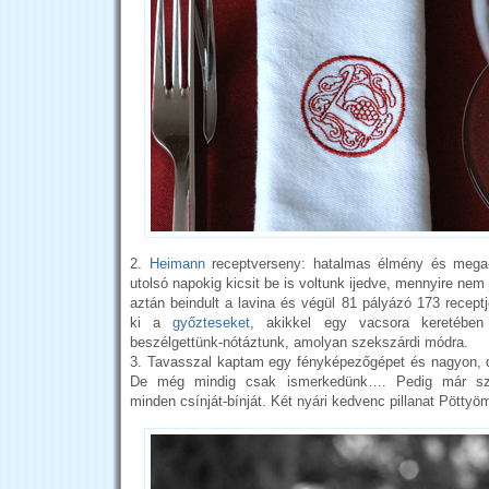
2.
Heimann
receptverseny: hatalmas élmény és mega-
utolsó napokig kicsit be is voltunk ijedve, mennyire nem 
aztán beindult a lavina és végül 81 pályázó 173 recept
ki a
győzteseket
, akikkel egy vacsora keretében j
beszélgettünk-nótáztunk, amolyan szekszárdi módra.
3. Tavasszal kaptam egy fényképezőgépet és nagyon, 
De még mindig csak ismerkedünk…. Pedig már sze
minden csínját-bínját. Két nyári kedvenc pillanat Pöttyöm