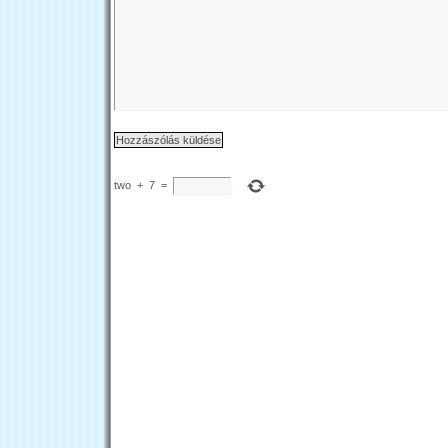
two
+
7
=