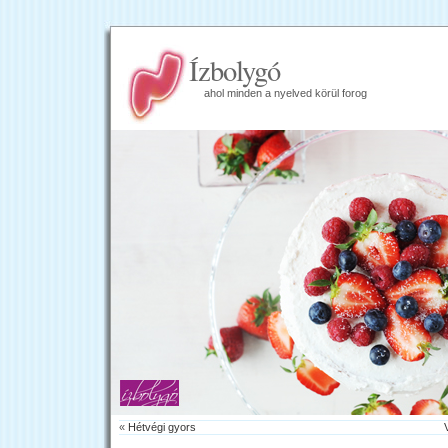
Ízbolygó
ahol minden a nyelved körül forog
«
Hétvégi gyors