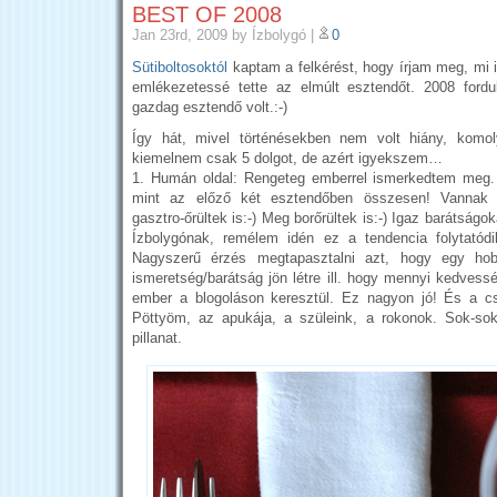
BEST OF 2008
Jan 23rd, 2009
by Ízbolygó
|
0
Sütiboltosoktól
kaptam a felkérést, hogy írjam meg, mi i
emlékezetessé tette az elmúlt esztendőt. 2008 fordu
gazdag esztendő volt.:-)
Így hát, mivel történésekben nem volt hiány, komol
kiemelnem csak 5 dolgot, de azért igyekszem…
1. Humán oldal: Rengeteg emberrel ismerkedtem meg. 
mint az előző két esztendőben összesen! Vannak k
gasztro-őrültek is:-) Meg borőrültek is:-) Igaz barátságo
Ízbolygónak, remélem idén ez a tendencia folytatód
Nagyszerű érzés megtapasztalni azt, hogy egy ho
ismeretség/barátság jön létre ill. hogy mennyi kedvess
ember a blogoláson keresztül. Ez nagyon jó! És a cs
Pöttyöm, az apukája, a szüleink, a rokonok. Sok-so
pillanat.