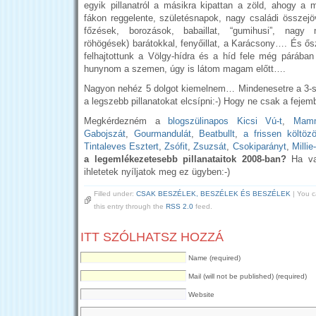
egyik pillanatról a másikra kipattan a zöld, ahogy a
fákon reggelente, születésnapok, nagy családi összejöve
főzések, borozások, babaillat, “gumihusi”, nagy 
röhögések) barátokkal, fenyőillat, a Karácsony…. És ős
felhajtottunk a Völgy-hídra és a híd fele még párában
hunynom a szemen, úgy is látom magam előtt….
Nagyon nehéz 5 dolgot kiemelnem… Mindenesetre a 3-s
a legszebb pillanatokat elcsípni:-) Hogy ne csak a feje
Megkérdezném a
blogszülinapos Kicsi Vú-t
,
Mam
Gabojszát
,
Gourmandulát
,
Beatbullt
,
a frissen költöz
Tintaleves Esztert
,
Zsófit
,
Zsuzsát
,
Csokiparányt
,
Millie-
a legemlékezetesebb pillanataitok 2008-ban?
Ha van
ihletetek nyíljatok meg ez ügyben:-)
Filled under:
CSAK BESZÉLEK, BESZÉLEK ÉS BESZÉLEK
| You c
this entry through the
RSS 2.0
feed.
ITT SZÓLHATSZ HOZZÁ
Name (required)
Mail (will not be published) (required)
Website