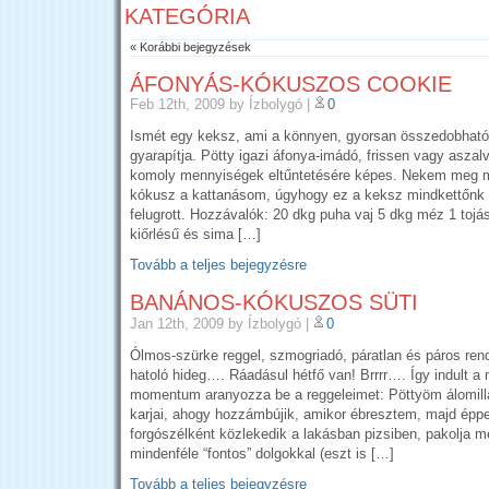
KATEGÓRIA
« Korábbi bejegyzések
ÁFONYÁS-KÓKUSZOS COOKIE
Feb 12th, 2009
by Ízbolygó
|
0
Ismét egy keksz, ami a könnyen, gyorsan összedobható
gyarapítja. Pötty igazi áfonya-imádó, frissen vagy aszal
komoly mennyiségek eltűntetésére képes. Nekem meg 
kókusz a kattanásom, úgyhogy ez a keksz mindkettőnk “
felugrott. Hozzávalók: 20 dkg puha vaj 5 dkg méz 1 tojás 
kiőrlésű és sima […]
Tovább a teljes bejegyzésre
BANÁNOS-KÓKUSZOS SÜTI
Jan 12th, 2009
by Ízbolygó
|
0
Ólmos-szürke reggel, szmogriadó, páratlan és páros re
hatoló hideg…. Ráadásul hétfő van! Brrrr…. Így indult a
momentum aranyozza be a reggeleimet: Pöttyöm álomill
karjai, ahogy hozzámbújik, amikor ébresztem, majd éppe
forgószélként közlekedik a lakásban pizsiben, pakolja m
mindenféle “fontos” dolgokkal (eszt is […]
Tovább a teljes bejegyzésre