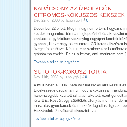
KARÁCSONY AZ ÍZBOLYGÓN
CITROMOS-KÓKUSZOS KEKSZEK
Dec 22nd, 2008
by Ízbolygó
|
0
December 22-e lett. Még mindig nem értem, hogyan s 
kezdek magamhoz térni a meglepetésből és aktivizálni
cantuccinit gyártottam viszonylag nagyipari keretek köz
gyanánt, illetve nagy sikert aratott GR karamellszósza is
üvegcsékbe töltve. Készült már szaloncukor is málnazs
gránátalma-zselés. És ez a keksz, ami szerintem nem 
Tovább a teljes bejegyzésre
SÜTŐTÖK-KÓKUSZ TORTA
Nov 11th, 2008
by Ízbolygó
|
0
A múlt héten a “TÖK” hete volt nálunk és arra készült ez 
Érdekessége csupán annyi, hogy a kókusszal, manduláva
hanemalegjobb kvartett-ízhatást alkotott, ezért gondol
róla itt is. Készült egy sütőtökös-áfonyás muffin is, de 
maszatos gyerekarcok és morzsák fogadtak, így azt repr
Hozzávalók: 2 evőkanál olvasztott vaj […]
Tovább a teljes bejegyzésre