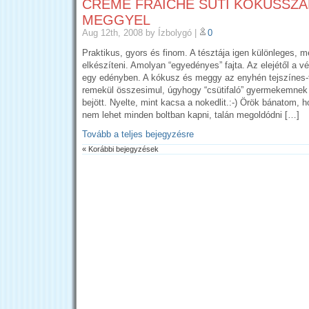
CRÈME FRAÎCHE SÜTI KÓKUSSZA
MEGGYEL
Aug 12th, 2008
by Ízbolygó
|
0
Praktikus, gyors és finom. A tésztája igen különleges, 
elkészíteni. Amolyan “egyedényes” fajta. Az elejétől a v
egy edényben. A kókusz és meggy az enyhén tejszínes-te
remekül összesimul, úgyhogy “csütifaló” gyermekemnek
bejött. Nyelte, mint kacsa a nokedlit.:-) Örök bánatom, 
nem lehet minden boltban kapni, talán megoldódni […]
Tovább a teljes bejegyzésre
« Korábbi bejegyzések