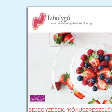
Ízbolygó
ahol minden a nyelved körül forog
BEJEGYZÉSEK: 'KÓKUSZRESZELÉK