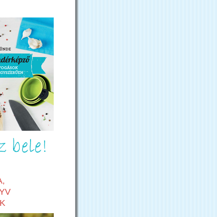
,
YV
K