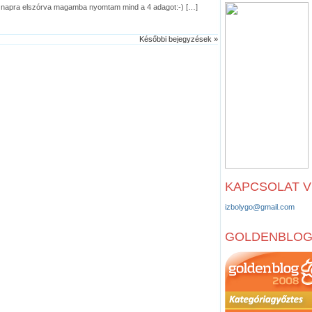
r napra elszórva magamba nyomtam mind a 4 adagot:-) […]
Későbbi bejegyzések »
KAPCSOLAT 
izbolygo@gmail.com
GOLDENBLO