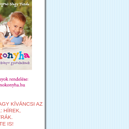
AGY KÍVÁNCSI AZ
 HÍREK,
TRÁK.
E IS!