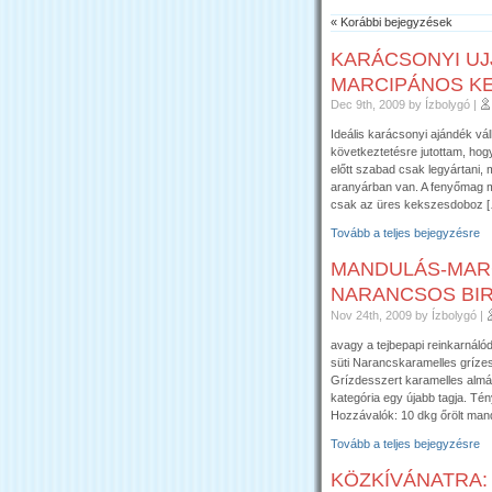
« Korábbi bejegyzések
KARÁCSONYI UJ
MARCIPÁNOS K
Dec 9th, 2009
by Ízbolygó
|
Ideális karácsonyi ajándék vál
következtetésre jutottam, hog
előtt szabad csak legyártani, 
aranyárban van. A fenyőmag mi
csak az üres kekszesdoboz 
Tovább a teljes bejegyzésre
MANDULÁS-MAR
NARANCSOS BI
Nov 24th, 2009
by Ízbolygó
|
avagy a tejbepapi reinkarnáló
süti Narancskaramelles gríze
Grízdesszert karamelles almáv
kategória egy újabb tagja. Tény
Hozzávalók: 10 dkg őrölt mand
Tovább a teljes bejegyzésre
KÖZKÍVÁNATRA: