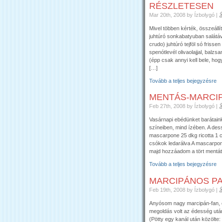
RÉSZLETESEN
Mar 20th, 2008
by Ízbolygó
|
Mivel többen kérték, összeállí
juhtúró sonkabatyuban salátáv
crudo) juhtúró tejföl só friss
spenótlevél olivaolajjal, balz
(épp csak annyi kell bele, hogy
[…]
Tovább a teljes bejegyzésre
MENTÁS-MARCI
Feb 27th, 2008
by Ízbolygó
|
Vasárnapi ebédünket barátainkk
színeiben, mind ízében. A de
mascarpone 25 dkg ricotta 1 
csókok ledarálva A mascarponé
majd hozzáadom a tört mentát
Tovább a teljes bejegyzésre
MARCIPÁNOS P
Feb 19th, 2008
by Ízbolygó
|
Anyósom nagy marcipán-fan, é
megoldás volt az édesség után
(Pötty egy kanál után közölte