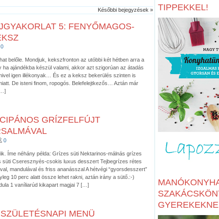
TIPPEKKEL!
Későbbi bejegyzések »
JGYAKORLAT 5: FENYŐMAGOS-
EKSZ
0
hat belőle. Mondjuk, kekszfronton az utóbbi két hétben arra a
y ha ajándékba készül valami, akkor azt szigorúan az átadás
mivel igen illékonyak… És ez a keksz bekerülés szinten is
att. De isteni finom, ropogós. Belefelejtkezős… Aztán már
[…]
CIPÁNOS GRÍZFELFÚJT
RSALMÁVAL
0
dik. Íme néhány példa: Grízes süti Nektarinos-málnás grízes
s süti Cseresznyés-csokis luxus desszert Tejbegrízes rétes
al, mandulával és friss ananásszal A hétvégi “gyorsdesszert”
leg 10 perc alatt össze lehet rakni, aztán irány a sütő.:-)
MANÓKONYHA
ula 1 vaníliarúd kikapart magjai 7 […]
SZAKÁCSKÖN
GYEREKEKNE
 SZÜLETÉSNAPI MENÜ