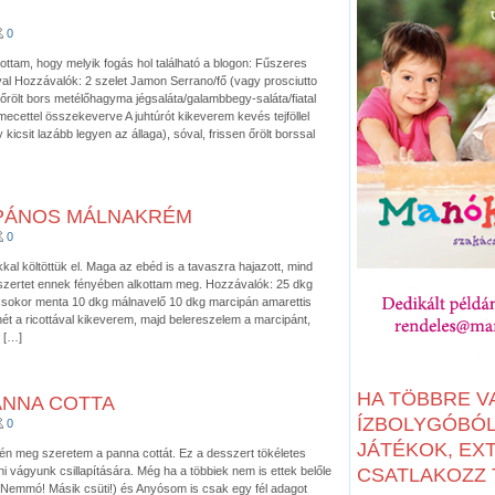
0
tottam, hogy melyik fogás hol található a blogon: Fűszeres
al Hozzávalók: 2 szelet Jamon Serrano/fő (vagy prosciutto
en őrölt bors metélőhagyma jégsaláta/galambbegy-saláta/fiatal
samecettel összekeverve A juhtúrót kikeverem kevés tejföllel
 kicsit lazább legyen az állaga), sóval, frissen őrölt borssal
PÁNOS MÁLNAKRÉM
0
al költöttük el. Maga az ebéd is a tavaszra hajazott, mind
sszertet ennek fényében alkottam meg. Hozzávalók: 25 dkg
csokor menta 10 dkg málnavelő 10 dkg marcipán amarettis
t a ricottával kikeverem, majd belereszelem a marcipánt,
 […]
HA TÖBBRE V
ANNA COTTA
ÍZBOLYGÓBÓL:
0
JÁTÉKOK, EX
n meg szeretem a panna cottát. Ez a desszert tökéletes
i vágyunk csillapítására. Még ha a többiek nem is ettek belőle
CSATLAKOZZ T
: Nemmó! Másik csüti!) és Anyósom is csak egy fél adagot