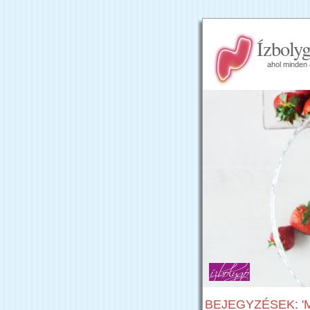
Ízboly
ahol minden 
BEJEGYZÉSEK: '