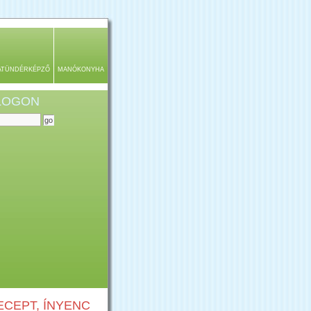
ATÜNDÉRKÉPZŐ
MANÓKONYHA
BLOGON
CEPT, ÍNYENC