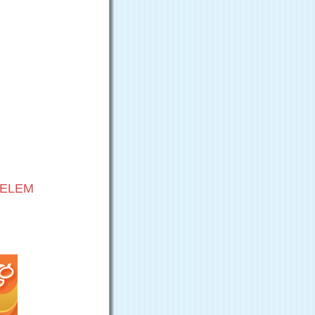
VELEM
G