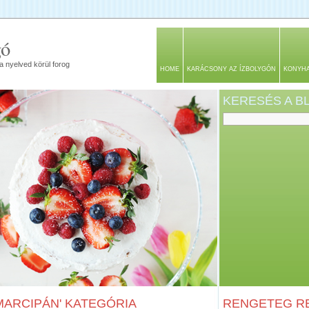
gó
a nyelved körül forog
HOME
KARÁCSONY AZ ÍZBOLYGÓN
KONYH
KERESÉS A 
MARCIPÁN' KATEGÓRIA
RENGETEG RE