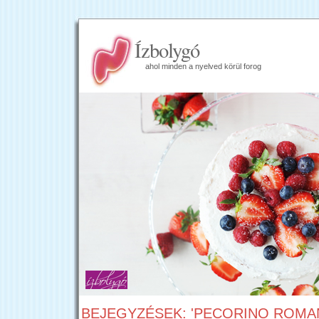
Ízbolygó
ahol minden a nyelved körül forog
BEJEGYZÉSEK: 'PECORINO ROMA