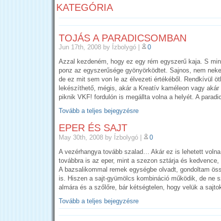
KATEGÓRIA
TOJÁS A PARADICSOMBAN
Jun 17th, 2008
by Ízbolygó
|
0
Azzal kezdeném, hogy ez egy rém egyszerű kaja. S mint
ponz az egyszerűsége gyönyörködtet. Sajnos, nem neke
de ez mit sem von le az élvezeti értékéből. Rendkívül ö
lekészíthető, mégis, akár a Kreatív kaméleon vagy akár 
piknik VKF! fordulón is megállta volna a helyét. A parad
Tovább a teljes bejegyzésre
EPER ÉS SAJT
May 30th, 2008
by Ízbolygó
|
0
A vezérhangya tovább szalad… Akár ez is lehetett volna
továbbra is az eper, mint a szezon sztárja és kedvence, 
A bazsalikommal remek egységbe olvadt, gondoltam öss
is. Hiszen a sajt-gyümölcs kombináció működik, de ne s
almára és a szőlőre, bár kétségtelen, hogy velük a sajto
Tovább a teljes bejegyzésre