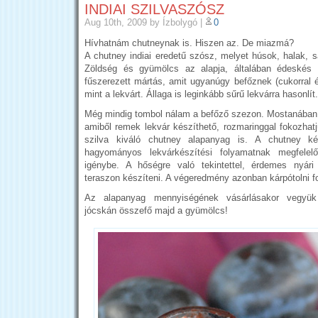
INDIAI SZILVASZÓSZ
Aug 10th, 2009
by Ízbolygó
|
0
Hívhatnám chutneynak is. Hiszen az. De miazmá?
A chutney indiai eredetű szósz, melyet húsok, halak, s
Zöldség és gyümölcs az alapja, általában édeskés 
fűszerezett mártás, amit ugyanúgy befőznek (cukorral és
mint a lekvárt. Állaga is leginkább sűrű lekvárra hasonlít.
Még mindig tombol nálam a befőző szezon. Mostanában a 
amiből remek lekvár készíthető, rozmaringgal fokozhatj
szilva kiváló chutney alapanyag is. A chutney k
hagyományos lekvárkészítési folyamatnak megfelel
igénybe. A hőségre való tekintettel, érdemes nyá
teraszon készíteni. A végeredmény azonban kárpótolni f
Az alapanyag mennyiségének vásárlásakor vegyük
jócskán összefő majd a gyümölcs!