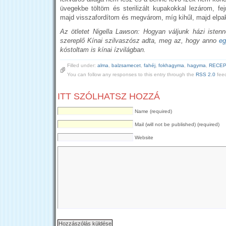
üvegekbe töltöm és sterilizált kupakokkal lezárom, fej
majd visszafordítom és megvárom, míg kihűl, majd elp
Az ötletet Nigella Lawson: Hogyan váljunk házi iste
szereplő Kínai szilvaszósz adta, meg az, hogy anno
eg
kóstoltam is kínai ízvilágban.
Filled under:
alma
,
balzsamecet
,
fahéj
,
fokhagyma
,
hagyma
,
RECE
You can follow any responses to this entry through the
RSS 2.0
fee
ITT SZÓLHATSZ HOZZÁ
Name (required)
Mail (will not be published) (required)
Website