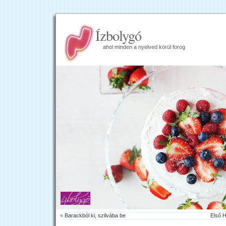
Ízbolygó
ahol minden a nyelved körül forog
«
Barackból ki, szilvába be
Első 