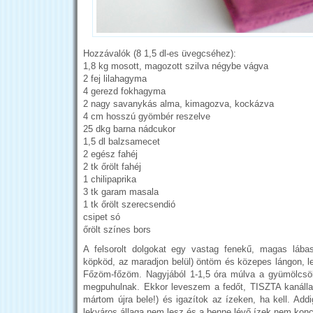
Hozzávalók (8 1,5 dl-es üvegcséhez):
1,8 kg mosott, magozott szilva négybe vágva
2 fej lilahagyma
4 gerezd fokhagyma
2 nagy savanykás alma, kimagozva, kockázva
4 cm hosszú gyömbér reszelve
25 dkg barna nádcukor
1,5 dl balzsamecet
2 egész fahéj
2 tk őrölt fahéj
1 chilipaprika
3 tk garam masala
1 tk őrölt szerecsendió
csipet só
őrölt színes bors
A felsorolt dolgokat egy vastag fenekű, magas lába
köpköd, az maradjon belül) öntöm és közepes lángon, l
Főzöm-főzöm. Nagyjából 1-1,5 óra múlva a gyümölcsö
megpuhulnak. Ekkor leveszem a fedőt, TISZTA kanáll
mártom újra bele!) és igazítok az ízeken, ha kell. Add
lekváros állaga nem lesz és a benne lévő ízek nem konc