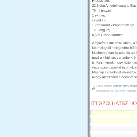
Hozzávalók:
22,5 dkg Amedei toscano Bla
75 ml tejszín
1 ek méz
csipet só
1 vaníiliarúd kikapart belseje
12,5 dkg vaj
0,5 dl Grand Marnier
A tejszínt a cukorral, sóval, a
kézmelegnél melegebbre hűtöm.
kidobom a vaníliarudat és apr
majd a kihűlt ún. canache kr
is. Kicsit várok, hogy hűljön,
vagy szép csigákat nyomok eg
Másnap csokoládét olvasztok 
avagy megszórni a bevonót sz
Filled under:
Amedei 66% csoko
responses to this entry through
ITT SZÓLHATSZ H