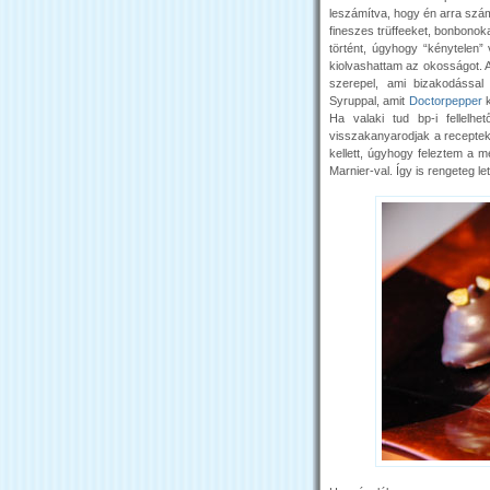
leszámítva, hogy én arra szám
fineszes trüffeeket, bonbonok
történt, úgyhogy “kénytelen”
kiolvashattam az okosságot. A
szerepel, ami bizakodással 
Syruppal, amit
Doctorpepper
k
Ha valaki tud bp-i fellelh
visszakanyarodjak a receptek
kellett, úgyhogy feleztem a 
Marnier-val. Így is rengeteg le