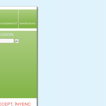
ATÜNDÉRKÉPZŐ
MANÓKONYHA
BLOGON
CEPT, ÍNYENC