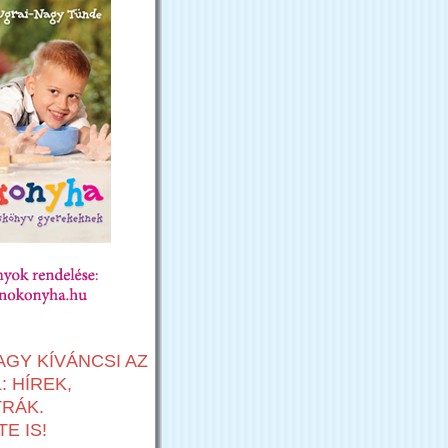
AGY KÍVÁNCSI AZ
 HÍREK,
TRÁK.
E IS!