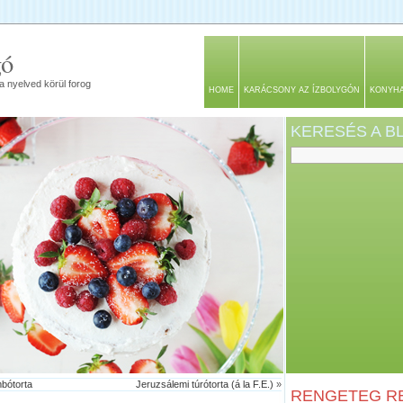
gó
a nyelved körül forog
HOME
KARÁCSONY AZ ÍZBOLYGÓN
KONYH
KERESÉS A 
bótorta
Jeruzsálemi túrótorta (á la F.E.)
»
RENGETEG RE