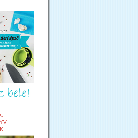
,
YV
K