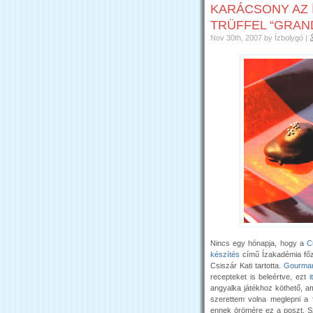
KARÁCSONY AZ
TRÜFFEL “GRAN
Nov 30th, 2007
by Ízbolygó
|
Nincs egy hónapja, hogy a
C
készítés
című Ízakadémia főz
Csiszár Kati tartotta.
Gourman
recepteket is beleértve, ezt
i
angyalka játékhoz köthető, am
szerettem volna meglepni a 
ennek örömére ez a poszt. Szó