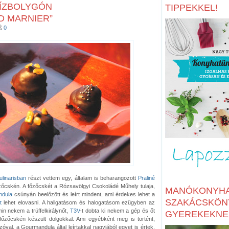
 ÍZBOLYGÓN
TIPPEKKEL!
D MARNIER”
0
ulinarisban
részt vettem egy, általam is beharangozott
Praliné
őcskén. A főzőcskét a Rózsavölgyi Csokoládé Műhely tulaja,
MANÓKONYHA
dula
csúnyán beelőzött és leírt mindent, ami érdekes lehet a
SZAKÁCSKÖN
tt
lehet elovasni. A hallgatásom és halogatásom ezügyben az
in nekem a trüffelkirálynőt,
T3V
-t dobta ki nekem a gép és őt
GYEREKEKNE
főzőcskén készült dolgokkal. Ami egyébként meg is történt,
val, a Gourmandula által leírtakkal nagyjából egyet is értek,