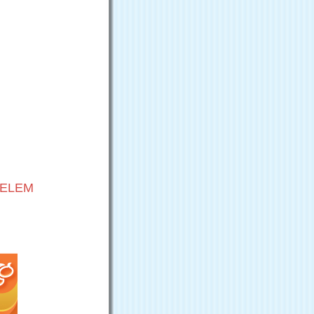
VELEM
G