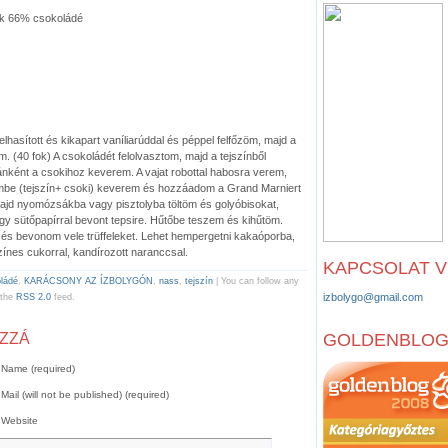
ck 66% csokoládé
 felhasított és kikapart vaníliarúddal és péppel felfőzöm, majd a
 (40 fok) A csokoládét felolvasztom, majd a tejszínből
ánként a csokihoz keverem. A vajat robottal habosra verem,
émbe (tejszín+ csoki) keverem és hozzáadom a Grand Marniert
 majd nyomózsákba vagy pisztolyba töltöm és golyóbisokat,
y sütőpapírral bevont tepsire. Hűtőbe teszem és kihűtöm.
és bevonom vele trüffeleket. Lehet hempergetni kakaóporba,
ínes cukorral, kandírozott naranccsal.
KAPCSOLAT 
ládé
,
KARÁCSONY AZ ÍZBOLYGÓN
,
nass
,
tejszín
| You can follow any
izbolygo@gmail.com
 the
RSS 2.0
feed.
OZZÁ
GOLDENBLO
Name (required)
Mail (will not be published) (required)
Website