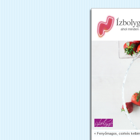
Ízboly
ahol minden 
«
Fenyőmagos, csirkés kelbim