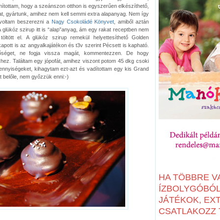
ítottam, hogy a szeánszon otthon is egyszerűen elkészíthető,
at, gyártunk, amihez nem kell semmi extra alapanyag. Nem így
 voltam beszerezni a
Nagy Csokoládé Könyvet
, amiből aztán
 glükóz szirup itt is “alap”anyag, ám egy rakat receptben nem
töltött el. A glükóz szirup remekül helyettesíthető Golden
apott is az angyalkajátékon és t3v szerint Pécsett is kapható.
etőséget, ne fogja vissza magát, kommentezzen. De hogy
hez. Találtam egy jópofát, amihez viszont potom 45 dkg csoki
mennyiségeket, kihagytam ezt-azt és vadítottam egy kis Grand
tt belőle, nem győzzük enni:-)
HA TÖBBRE V
ÍZBOLYGÓBÓL:
JÁTÉKOK, EX
CSATLAKOZZ T