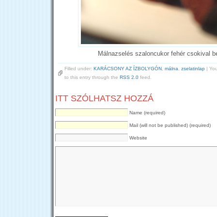
Málnazselés szaloncukor fehér csokival 
Filled under:
KARÁCSONY AZ ÍZBOLYGÓN
,
málna
,
zselatinlap
| You
to this entry through the
RSS 2.0
feed.
ITT SZÓLHATSZ HOZZÁ
Name (required)
Mail (will not be published) (required)
Website