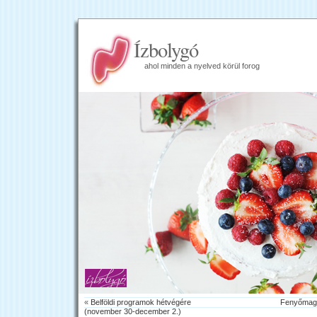
Ízbolygó
ahol minden a nyelved körül forog
«
Belföldi programok hétvégére
Fenyőmago
(november 30-december 2.)