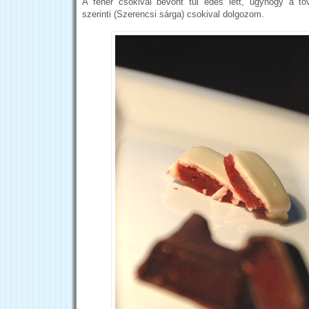
A fehér csokival bevont túl édes lett, úgyhogy a to
szerinti (Szerencsi sárga) csokival dolgozom.