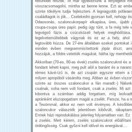
feltűnőbb részek. Itt már igyekeztünk a lényegétől me
visszacsomagolni, mintha az benne lenne. Ezt az ember 
szinte tökélyre tudja fejleszteni. A legnagyobb pofára
családtagok is jók… Cselekedni gyorsan kell, nehogy és
Odaosonás, szaloncukorpapír elkapása, üres, újabb
csupa-csupa üres papír, pedig úgy tűnt, a fa még tele 
legvégső fázis a csúcsközeli helyek meghódítás
legelvetemültebbek vágynak és ez az a hely, ahol
legtovább húzza. De 27-ére általában ezeket pontokat 
minden évben megsemmisítettünk jópár díszt, am
hozzájuk, a földre vetették magukat, hátha így menthetik
Akkoriban (70-es, 80-as évek) zselés szaloncukrot és a 
fondant lehett kapni, meg pult alól a banánt és a nara
rémes kávé-ízű is, de azt csupán egyszer ettem a N
milyen apropóból vásárolta meg. Abban az évben viszont
szinte az összes szaloncukor a fán maradt:-) Nálu
csalnak, soha nem volt fondant, csak a zselés. Mi azt 
kibontva a számban addig forgattam, míg leolvadt
apránként elszopogattam magát a zselét. Persze, ha a
a Tesómmal, akkor ez nem volt érvényes. A későbbi
szaloncukor választék jelentősen kibővült, rákaptam
Ennek házi reprodukálása jelenleg folyamatban van. Ez
a zselés. Mert kérem, zselés szaloncukrot előállítan
ördöngősség. Csak győzni kell idővel és energiával….