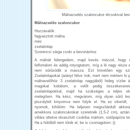
Málnazselés szaloncukor étcsokival be
Málnazselés szaloncukor
Hozzávalók:
fagyasztott málna
méz
zselatinlap
Szerencsi sárga csoki a bevonáshoz
A málnát felengedem, majd kevés mézzel, hogy n
felforralom és addig rotyogtatom, míg a lé nagy része 
nem sűrűsödik a massza. Ezt követően egy szit
Zselatinlapokat (arányt félve írok, mert nem mértem ki
málnavelőhöz 3 zselatinlap nagyjából) hideg vízbe 
magokat kidobom, a velőt pedig összekevere
zselatinlapokkal, majd ha szükséges a teljes ol
melegítem. Ha kész, megvárom, míg olyan sűrű lesz
piszolyból kinyomva nem folyik el. Ha ez sikerült, 
nyomok, kihűtöm. Ha teljesen megszilárdult akkor
amekkora szaloncukrokat szeretnék (1,5-2 cm), aztán
villára ültetve olvasztott csokiba mártom, sütőpapírra 
Ha a hűtőből nem tűnik el, be is csomagolom:-))