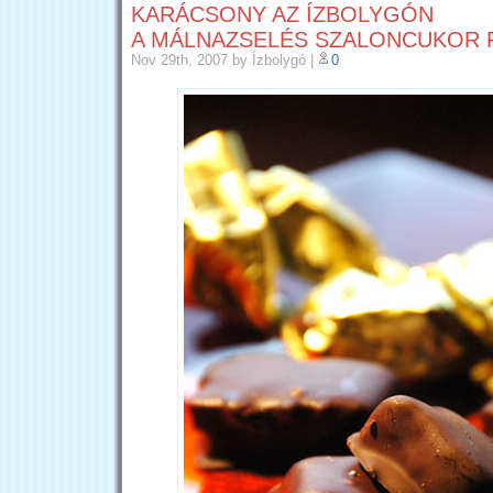
KARÁCSONY AZ ÍZBOLYGÓN
A MÁLNAZSELÉS SZALONCUKOR 
Nov 29th, 2007
by Ízbolygó
|
0