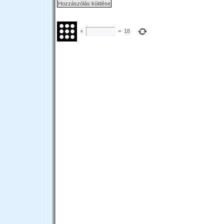
×
=
18