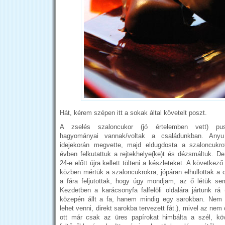
Hát, kérem szépen itt a sokak által követelt poszt.
A zselés szaloncukor (jó értelemben vett) pus
hagyományai vannak/voltak a családunkban. Anyu
idejekorán megvette, majd eldugdosta a szaloncukr
évben felkutattuk a rejtekhelye(ke)t és dézsmáltuk. De
24-e előtt újra kellett tölteni a készleteket. A következ
közben mértük a szaloncukrokra, jópáran elhullottak a 
a fára feljutottak, hogy úgy mondjam, az ő létük se
Kezdetben a karácsonyfa falfelöli oldalára jártunk 
közepén állt a fa, hanem mindig egy sarokban. Nem 
lehet venni, direkt sarokba tervezett fát.), mivel az nem
ott már csak az üres papírokat himbálta a szél, köv