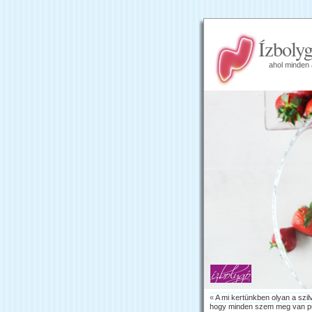
Ízboly
ahol minden 
«
A mi kertünkben olyan a szil
hogy minden szem meg van p