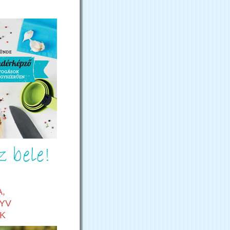
,
YV
K