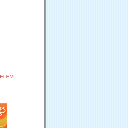
VELEM
G