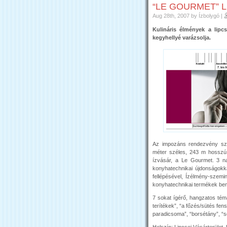
“LE GOURMET” 
Aug 28th, 2007
by Ízbolygó
|
Kulináris élmények a lip
kegyhellyé varázsolja.
Az impozáns rendezvény sze
méter széles, 243 m hosszú 
ízvásár, a Le Gourmet. 3 na
konyhatechnikai újdonságokk
fellépésével, Ízélmény-szemin
konyhatechnikai termékek bem
7 sokat ígérő, hangzatos téma
terítékek”, “a főzés/sütés fe
paradicsoma”, “borsétány”, “sör
Helszín: Lipcsei Vásárterület