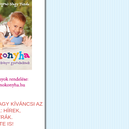
AGY KÍVÁNCSI AZ
 HÍREK,
TRÁK.
E IS!