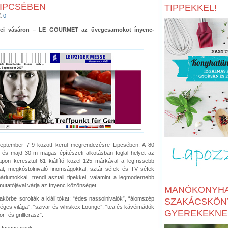
LIPCSÉBEN
TIPPEKKEL!
0
csei vásáron – LE GOURMET az üvegcsarnokot ínyenc-
ptember 7-9 között kerül megrendezésre Lipcsében. A 80
és majd 30 m magas építészeti alkotásban foglal helyet az
pon keresztül 61 kiállító közel 125 márkával a legfrissebb
al, megkóstolnivaló finomságokkal, sztár séfek és TV séfek
áriumokkal, trendi asztali tipekkel, valamint a legmodernebb
utatójával várja az ínyenc közönséget.
MANÓKONYHA
körbe sorolták a kiállítókat: “édes nassolnivalók”, “álomszép
SZAKÁCSKÖN
nséges világa”, “szivar és whiskex Lounge”, “tea és kávéimádók
GYEREKEKNE
- és grillterasz”.
, Üvegcsarnok