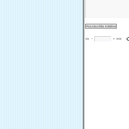
six
−
=
one