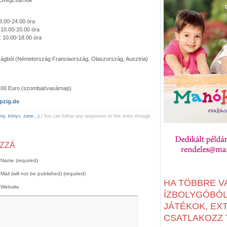
8.00-24.00 óra
10.00-20.00 óra
 10.00-18.00 óra
szágból (Németország Franciaország, Olaszország, Ausztria)
,00 Euro (szombat/vasárnap)
pzig.de
y, könyv, zene...)
| You can follow any responses to this entry through
OZZÁ
Name (required)
Mail (will not be published) (required)
HA TÖBBRE V
Website
ÍZBOLYGÓBÓL:
JÁTÉKOK, EX
CSATLAKOZZ T