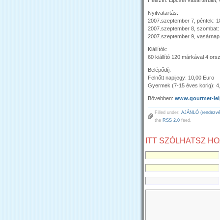
Nyitvatartás:
2007.szeptember 7, péntek: 1
2007.szeptember 8, szombat: 
2007.szeptember 9, vasárnap:
Kiállítók:
60 kiállító 120 márkával 4 or
Belépődíj:
Felnőtt napijegy: 10,00 Euro
Gyermek (7-15 éves korig): 4
Bővebben:
www.gourmet-lei
Filled under:
AJÁNLÓ (rendezvén
the
RSS 2.0
feed.
ITT SZÓLHATSZ H