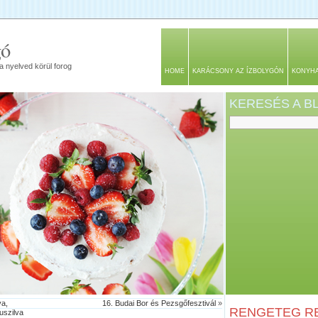
gó
a nyelved körül forog
HOME
KARÁCSONY AZ ÍZBOLYGÓN
KONYH
KERESÉS A 
va,
16. Budai Bor és Pezsgőfesztivál
»
RENGETEG RE
uszilva