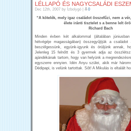
LÉLLAPÓ ÉS NAGYCSALÁDI ESZE
Dec 12th, 2007
by Ízbolygó
|
0
“A kötelék, mely igaz családot összefűzi, nem a vé
élete iránti tisztelet s a benne lelt ör
Richard Bach
Minden évben két alkalommal (általában júniusba
hétvégéje magasságában) összegyűjtjük a családot a
beszélgessünk, együnk-igyunk és örüljünk annak, ho
Jelenleg 15 felnőtt és 3 gyermek adja az összléts
ajándékának tartom, hogy van helyünk a megrendezésre,
egyszerre ennyien. Idén Anyu szülei, akik már háro
Dédipapi, is velünk tartottak. Sőt! A Mikulás is eltalált h