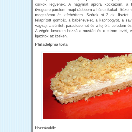
csíkok legyenek. A hagymát apróra kockázom, a ba
üvegesre párolom, majd rádobom a húscsíkokat. Sózom, f
megszórom és kifehérítem. Szórok rá 2 ek. lisztet
felaprított gombát, a babérlevelet, a kapribogyót, a sa
vágva), a sűrített paradicsomot és a tejfölt. Lefedem é
A végén keverem hozzá a mustárt és a citrom levét, v
igazítok az ízeken.
Philadelphia torta
Hozzávalók: