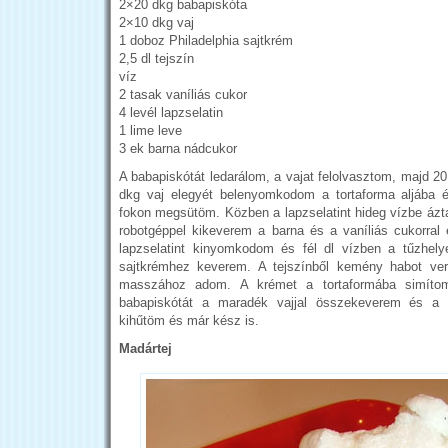
2×20 dkg babapiskóta
2×10 dkg vaj
1 doboz Philadelphia sajtkrém
2,5 dl tejszín
víz
2 tasak vaníliás cukor
4 levél lapzselatin
1 lime leve
3 ek barna nádcukor
A babapiskótát ledarálom, a vajat felolvasztom, majd 2
dkg vaj elegyét belenyomkodom a tortaforma aljába é
fokon megsütöm. Közben a lapzselatint hideg vízbe ázt
robotgéppel kikeverem a barna és a vaníliás cukorral 
lapzselatint kinyomkodom és fél dl vízben a tűzhely
sajtkrémhez keverem. A tejszínből kemény habot ve
masszához adom. A krémet a tortaformába simíto
babapiskótát a maradék vajjal összekeverem és a 
kihűtöm és már kész is.
Madártej