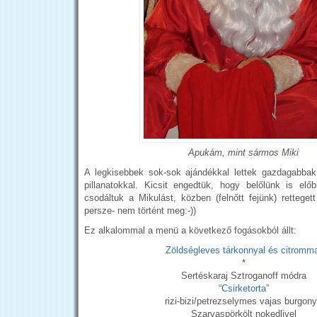
Apukám, mint sármos Miki
A legkisebbek sok-sok ajándékkal lettek gazdagabbak
pillanatokkal. Kicsit engedtük, hogy belőlünk is elő
csodáltuk a Mikulást, közben (felnőtt fejünk) retteget
persze- nem történt meg:-))
Ez alkalommal a menü a következő fogásokból állt:
Zöldségleves tárkonnyal és citromma
*
Sertéskaraj Sztroganoff módra
“Csirketorta”
rizi-bizi/petrezselymes vajas burgon
Szarvaspörkölt nokedlivel