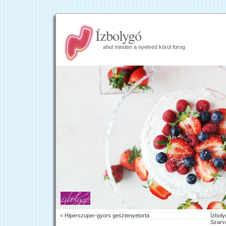
Ízbolygó
ahol minden a nyelved körül forog
«
Hiperszuper-gyors gesztenyetorta
Ízboly
Szarva