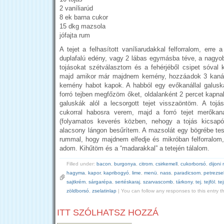
2 vaníliarúd
8 ek barna cukor
15 dkg mazsola
jófajta rum
A tejet a felhasított vaníliarudakkal felforralom, erre
duplafalú edény, vagy 2 lábas egymásba téve, a nagyob
tojásokat szétválasztom és a fehérjéből csipet sóval
majd amikor már majdnem kemény, hozzáadok 3 kanál 
kemény habot kapok. A habból egy evőkanállal galusk
forró tejben megfőzöm őket, oldalanként 2 percet kapna
galuskák alól a lecsorgott tejet visszaöntöm. A tojá
cukorral habosra verem, majd a forró tejet merőka
(folyamatos keverés közben, nehogy a tojás kicsapó
alacsony lángon besűrítem. A mazsolát egy bögrébe te
rummal, hogy majdnem elfedje és mikróban felforralom
adom. Kihűtöm és a “madarakkal” a tetején tálalom.
Filled under:
bacon
,
burgonya
,
citrom
,
csirkemell
,
cukorborsó
,
dijoni
hagyma
,
kapor
,
kapribogyó
,
lime
,
menü
,
nass
,
paradicsom
,
petrezse
sajtkrém
,
sárgarépa
,
sertéskaraj
,
szarvascomb
,
tárkony
,
tej
,
tejföl
,
te
zöldborsó
,
zselatinlap
| You can follow any responses to this entry 
ITT SZÓLHATSZ HOZZÁ