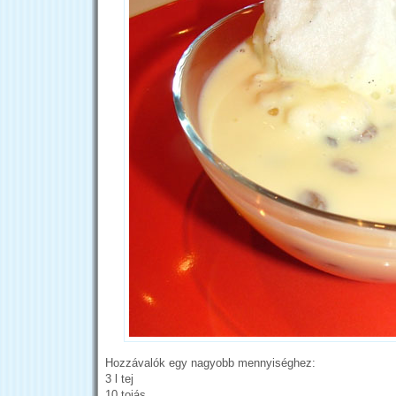
Hozzávalók egy nagyobb mennyiséghez:
3 l tej
10 tojás