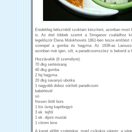
Eredetileg bélszínből szoktam készíteni, azonban most 
is. Az étel többek szerint a Stroganov családhoz kö
legelőször Elena Molokhovets 1861-ben tesze említést
szerepel a gomba és hagyma. Az 1938-as Larouss
azonban már igen, sőt, a paradicsomszósz is bekerül a
Hozzávalók (6 személyre):
70 dkg sertéskaraj
40 dkg gomba
2 fej hagyma
20 dkg savanyú uborka
1 nagyobb doboz sűrített paradicsom
babérlevél
só
frissen őrölt bors
1 kis üveg kapribogyó
3 ek. tejföl
1 ek. dijoni mustár
1 citrom leve
A karajt előbb szeletekre, majd csíkokra vágom, a vé