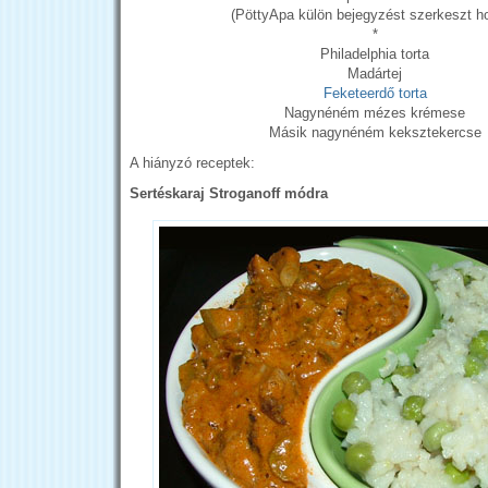
(PöttyApa külön bejegyzést szerkeszt h
*
Philadelphia torta
Madártej
Feketeerdő torta
Nagynéném mézes krémese
Másik nagynéném keksztekercse
A hiányzó receptek:
Sertéskaraj Stroganoff módra