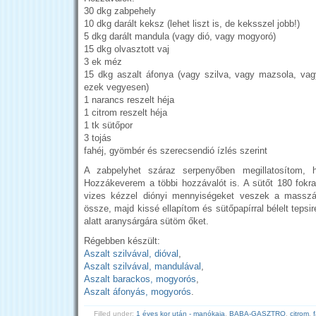
30 dkg zabpehely
10 dkg darált keksz (lehet liszt is, de keksszel jobb!)
5 dkg darált mandula (vagy dió, vagy mogyoró)
15 dkg olvasztott vaj
3 ek méz
15 dkg aszalt áfonya (vagy szilva, vagy mazsola, va
ezek vegyesen)
1 narancs reszelt héja
1 citrom reszelt héja
1 tk sütőpor
3 tojás
fahéj, gyömbér és szerecsendió ízlés szerint
A zabpelyhet száraz serpenyőben megillatosítom, 
Hozzákeverem a többi hozzávalót is. A sütőt 180 fokr
vizes kézzel diónyi mennyiségeket veszek a masszáb
össze, majd kissé ellapítom és sütőpapírral bélelt tepsi
alatt aranysárgára sütöm őket.
Régebben készült:
Aszalt szilvával, dióval
,
Aszalt szilvával, mandulával
,
Aszalt barackos, mogyorós
,
Aszalt áfonyás, mogyorós
.
Filled under:
1 éves kor után - manókaja
,
BABA-GASZTRO
,
citrom
,