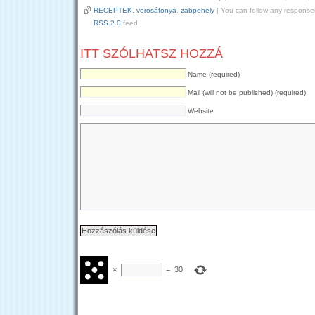
RECEPTEK
,
vörösáfonya
,
zabpehely
| You can follow any responses
RSS 2.0
feed.
ITT SZÓLHATSZ HOZZÁ
Name (required)
Mail (will not be published) (required)
Website
×
=
30