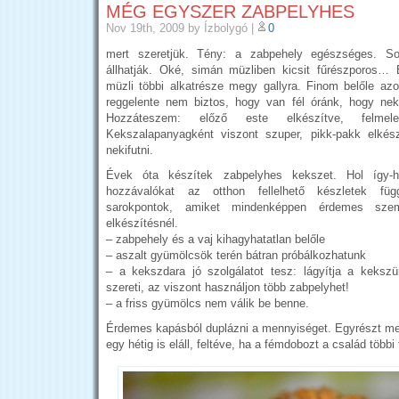
MÉG EGYSZER ZABPELYHES
Nov 19th, 2009
by Ízbolygó
|
0
mert szeretjük. Tény: a zabpehely egészséges. 
állhatják. Oké, simán müzliben kicsit fűrészporos…
müzli többi alkatrésze megy gallyra. Finom belőle a
reggelente nem biztos, hogy van fél óránk, hogy neki
Hozzáteszem: előző este elkészítve, felmel
Kekszalapanyagként viszont szuper, pikk-pakk elkés
nekifutni.
Évek óta készítek zabpelyhes kekszet. Hol így-
hozzávalókat az otthon fellelhető készletek fü
sarokpontok, amiket mindenképpen érdemes szem
elkészítésnél.
– zabpehely és a vaj kihagyhatatlan belőle
– aszalt gyümölcsök terén bátran próbálkozhatunk
– a kekszdara jó szolgálatot tesz: lágyítja a keksz
szereti, az viszont használjon több zabpelyhet!
– a friss gyümölcs nem válik be benne.
Érdemes kapásból duplázni a mennyiséget. Egyrészt m
egy hétig is eláll, feltéve, ha a fémdobozt a család többi t