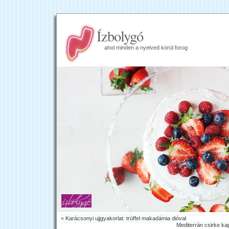
Ízbolygó
ahol minden a nyelved körül forog
«
Karácsonyi ujjgyakorlat: trüffel makadámia dióval
Mediterrán csirke ka