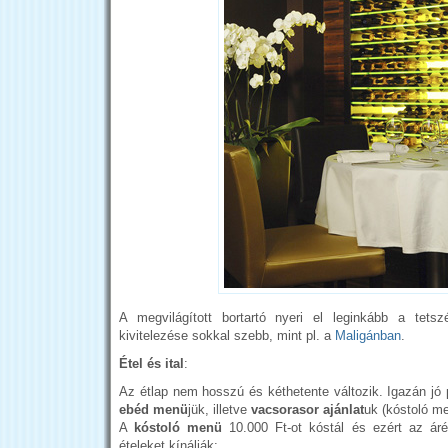
A megvilágított bortartó nyeri el leginkább a tetsz
kivitelezése sokkal szebb, mint pl. a
Maligánban
.
Étel és ital
:
Az étlap nem hosszú és kéthetente változik. Igazán jó 
ebéd menü
jük, illetve
vacsorasor ajánlat
uk (kóstoló me
A
kóstoló menü
10.000 Ft-ot kóstál és ezért az árér
ételeket kínálják: