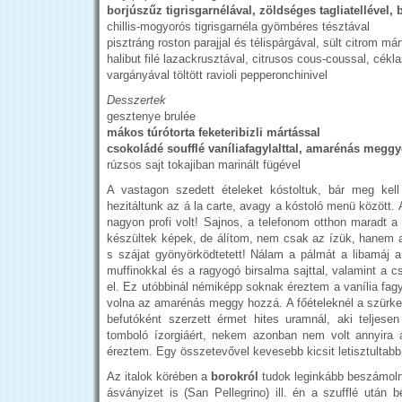
borjúszűz tigrisgarnélával, zöldséges tagliatellével, 
chillis-mogyorós tigrisgarnéla gyömbéres tésztával
pisztráng roston parajjal és télispárgával, sült citrom má
halibut filé lazackrusztával, citrusos cous-coussal, cékl
vargányával töltött ravioli pepperonchinivel
Desszertek
gesztenye brulée
mákos túrótorta feketeribizli mártással
csokoládé soufflé vaníliafagylalttal, amarénás meggy
rúzsos sajt tokajiban marinált fügével
A vastagon szedett ételeket kóstoltuk, bár meg kell
hezitáltunk az á la carte, avagy a kóstoló menü között.
nagyon profi volt! Sajnos, a telefonom otthon maradt a
készültek képek, de álítom, nem csak az ízük, hanem 
s szájat gyönyörködtetett! Nálam a pálmát a libamáj a
muffinokkal és a ragyogó birsalma sajttal, valamint a cs
el. Ez utóbbinál némiképp soknak éreztem a vanília fagyit
volna az amarénás meggy hozzá. A főételeknél a szürke
befutóként szerzett érmet hites uramnál, aki teljese
tomboló ízorgiáért, nekem azonban nem volt annyira 
éreztem. Egy összetevővel kevesebb kicsit letisztultabb
Az italok körében a
borokról
tudok leginkább beszámolni
ásványizet is (San Pellegrino) ill. én a szufflé után 