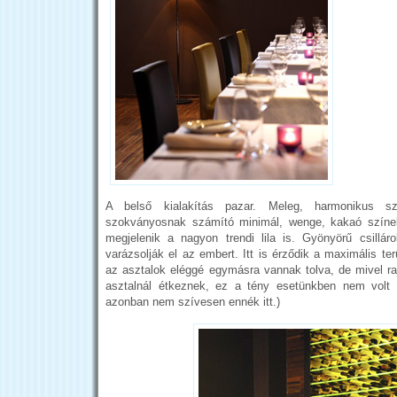
A belső kialakítás pazar. Meleg, harmonikus s
szokványosnak számító minimál, wenge, kakaó színek
megjelenik a nagyon trendi lila is. Gyönyörű csillár
varázsolják el az embert. Itt is érződik a maximális ter
az asztalok eléggé egymásra vannak tolva, de mivel ra
asztalnál étkeznek, ez a tény esetünkben nem volt z
azonban nem szívesen ennék itt.)