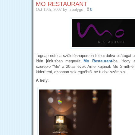
MO RESTAURANT
Oct 19th, 2007
by Ízbolygó
|
0
Tegnap este a születésnapomon felbuzdulva ellátogattun
idén júniusban megnyílt
Mo Restaurant
-ba. Hogy 
szereplő “Mo” a 20-as évek Amerikájának Mo Smith-ér
kideríteni, azonban sok egyébről be tudok számolni.
A hely
: