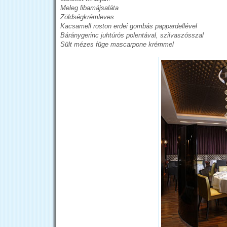
Meleg libamájsaláta
Zöldségkrémleves
Kacsamell roston erdei gombás pappardellével
Báránygerinc juhtúrós polentával, szilvaszósszal
Sült mézes füge mascarpone krémmel