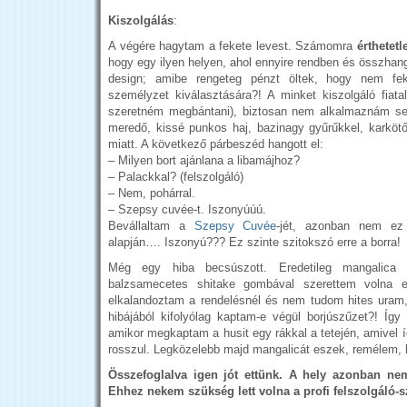
Kiszolgálás
:
A végére hagytam a fekete levest. Számomra
érthetetl
hogy egy ilyen helyen, ahol ennyire rendben és összhan
design; amibe rengeteg pénzt öltek, hogy nem fek
személyzet kiválasztására?! A minket kiszolgáló fiat
szeretném megbántani), biztosan nem alkalmaznám sem
meredő, kissé punkos haj, bazinagy gyűrűkkel, karkötő
miatt. A következő párbeszéd hangott el:
– Milyen bort ajánlana a libamájhoz?
– Palackkal? (felszolgáló)
– Nem, pohárral.
– Szepsy cuvée-t. Iszonyúúú.
Bevállaltam a
Szepsy Cuvée
-jét, azonban nem ez 
alapján…. Iszonyú??? Ez szinte szitokszó erre a borra!
Még egy hiba becsúszott. Eredetileg mangalica s
balzsamecetes shitake gombával szerettem volna e
elkalandoztam a rendelésnél és nem tudom hites uram,
hibájából kifolyólag kaptam-e végül borjúszűzet?! Íg
amikor megkaptam a husit egy rákkal a tetején, amivel 
rosszul. Legközelebb majd mangalicát eszek, remélem, l
Összefoglalva igen jót ettünk. A hely azonban ne
Ehhez nekem szükség lett volna a profi felszolgáló-s