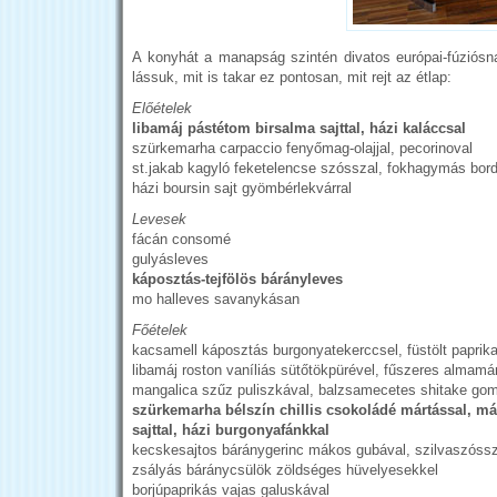
A konyhát a manapság szintén divatos európai-fúziósna
lássuk, mit is takar ez pontosan, mit rejt az étlap:
Előételek
libamáj pástétom birsalma sajttal, házi kaláccsal
szürkemarha carpaccio fenyőmag-olajjal, pecorinoval
st.jakab kagyló feketelencse szósszal, fokhagymás bord
házi boursin sajt gyömbérlekvárral
Levesek
fácán consomé
gulyásleves
káposztás-tejfölös bárányleves
mo halleves savanykásan
Főételek
kacsamell káposztás burgonyatekerccsel, füstölt paprik
libamáj roston vaníliás sütőtökpürével, fűszeres almamá
mangalica szűz puliszkával, balzsamecetes shitake go
szürkemarha bélszín chillis csokoládé mártással, má
sajttal, házi burgonyafánkkal
kecskesajtos báránygerinc mákos gubával, szilvaszóssz
zsályás báránycsülök zöldséges hüvelyesekkel
borjúpaprikás vajas galuskával