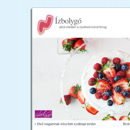
Ízbolygó
ahol minden a nyelved körül forog
«
Első magamnak készített szülinapi tortám
Brokk