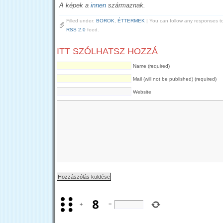
A képek a
innen
származnak.
Filled under:
BOROK
,
ÉTTERMEK
| You can follow any responses to
RSS 2.0
feed.
ITT SZÓLHATSZ HOZZÁ
Name (required)
Mail (will not be published) (required)
Website
+
=