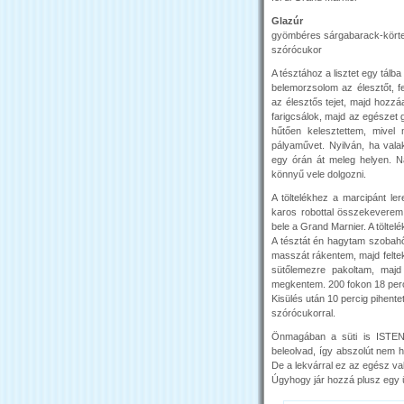
Glazúr
gyömbéres sárgabarack-körte
szórócukor
A tésztához a lisztet egy tálb
belemorzsolom az élesztőt, f
az élesztős tejet, majd hozzáa
farigcsálok, majd az egészet
hűtően kelesztettem, mivel
pályaművet. Nyilván, ha val
egy órán át meleg helyen. N
könnyű vele dolgozni.
A töltelékhez a marcipánt lere
karos robottal összekeverem
bele a Grand Marnier. A töltel
A tésztát én hagytam szobahő
masszát rákentem, majd feltek
sütőlemezre pakoltam, majd
megkentem. 200 fokon 18 perc
Kisülés után 10 percig pihent
szórócukorral.
Önmagában a süti is ISTENI
beleolvad, így abszolút nem 
De a lekvárral ez az egész val
Úgyhogy jár hozzá plusz egy üv