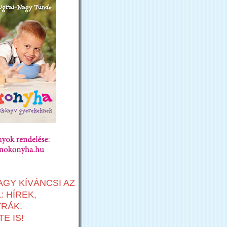
AGY KÍVÁNCSI AZ
 HÍREK,
TRÁK.
E IS!