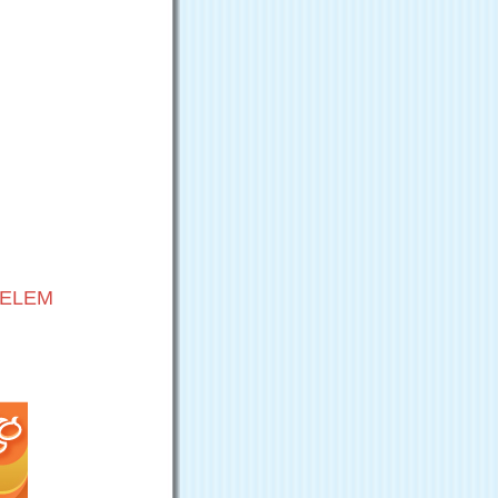
VELEM
G