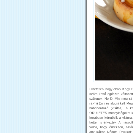
Hihetetlen, hogy elröpült egy
szám kettő egészre változott
születtek. No jó, Mini még rá 
rá:-))) Enni és aludni kell. Me
babahordozó (visítás), a 
ŐRÜLETES mennyiségeket ke
korábban kéretőzik a világra.
ketten is érkeztek. A második
volna, hogy érkezzen, aztá
anyukákba ivódott. Drukkolt