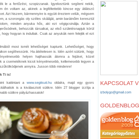
k le a fertőzést, szopizzanak. Igyekeztünk segíteni nekik,
 én voltam az, akinek a legféltettebb kincse egy átlátszó
eket. Azt hiszem, bármennyire is együtt éreztem velük, mégsem
lem, a szorongás oly széles skáláját, amin barátnőim keresztül
lom, minden anyuka hős, aki ezt végigcsinálja. Aztán a
rősödnek, behozzák társaikat, az első születésnapjuk körül
ogy hogyan is indultak. Csak az anyukák nem felejtik el ezt
lmából most ismét lehetőséget kaptunk. Lehetőséget, hogy
kon segíthessünk. Ha áttételesen is. Idén azért sütünk, hogy
nyelmesebb helyen hajthassák álomra a fejüket, közel
 a csemetéknek kicsit kényelmesebb, kellemesebb legyen a
ne szűkölködjenek annyira. Jusson több mindenre!
 Ti is!
KAPCSOLAT 
int kattintani a
www.segitsuti.hu
oldalra, majd egy gyors
itálhattok is a kiválasztott sütikre. Idén 27 blogger izzítja a
izbolygo@gmail.com
omabb sütikre pályázhassatok!
GOLDENBLO