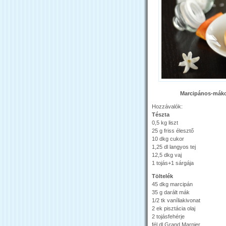
Marcipános-mákos
Hozzávalók:
Tészta
0,5 kg liszt
25 g friss élesztő
10 dkg cukor
1,25 dl langyos tej
12,5 dkg vaj
1 tojás+1 sárgája
Töltelék
45 dkg marcipán
35 g darált mák
1/2 tk vaníliakivonat
2 ek pisztácia olaj
2 tojásfehérje
fél dl Grand Marnier