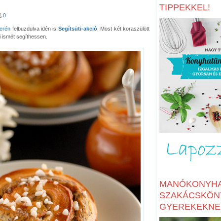
TIPPEKKEL!
0
kerén
felbuzdulva idén is
Segítsüti-akció
. Most két koraszülött
i ismét segíthessen.
MANÓKONYHA
SZAKÁCSKÖN
GYEREKEKNE