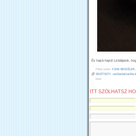
És hajrá-hajrá! Licitáljatok, h
Filled under:
CSAK BESZÉLEK,
SEGÍTSÜTI
,
vaníliarúd/vanília 
feed.
ITT SZÓLHATSZ H