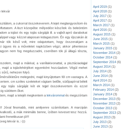
April 2019
(1)
April 2018
(1)
 lekvár
July 2017
(1)
April 2017
(1)
a szitálom, a cukorral összekeverem. A tejet meglangyosítom és
March 2017
(1)
elfuttatom. A liszt közepébe mélyedést készítek és beleöntöm
April 2016
(1)
dom a tojást és egy tojás sárgáját ill. a vajból apró darabokat
August 2015
(1)
 géppel vagy kézzel alaposan kidagasztom. Én egy éjszakán át
June 2015
(1)
 már tök késő volt, mire odajutottam, hogy összerakjam a
March 2015
(1)
aki ügyes és a műveletet napközben végzi, akkor pihentesse
January 2015
(1)
agyon nem fog megduzzadni, cserében tök jó állagú tészta,
November 2014
(2)
October 2014
(1)
September 2014
(6)
szelem, majd a mákkal, a vaníliakivonattal, a pisztáciaolajjal
August 2014
(1)
, majd a tojásfehérjéket egyenként hozzáadom. Végül mehet
July 2014
(2)
ék sűrű, nehezen folyó.
June 2014
(3)
mérsékletűre melegedni, majd kinyújtottam fél cm vastagra. A
April 2014
(1)
ertem. cm széles szeleteket vágtam belőle, sütőpapírral bélelt
March 2014
(1)
 egy tojás sárgáját két ek tejjel összekevertem és ezzel
February 2014
(2)
ig sütöttem őket.
January 2014
(3)
ettem, majd a tetejét megkentem a
lekvárommal
és megszórtam
December 2013
(5)
November 2013
(2)
! Jóval finomabb, mint amilyenre számítottam. A marcipán
October 2013
(1)
hivalkodó, a mák minimális benne, ízében keveset tesz hozzá.
September 2013
(2)
ami frenetikusan jó!!!
August 2013
(3)
eg lekvár is.:-)))
July 2013
(2)
June 2013
(1)