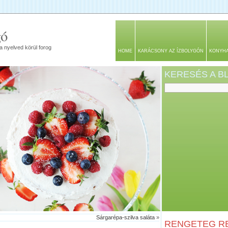
gó
a nyelved körül forog
HOME
KARÁCSONY AZ ÍZBOLYGÓN
KONYH
KERESÉS A 
Sárgarépa-szilva saláta
»
RENGETEG RE