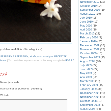
November 2010
(19)
October 2010
(14)
September 2010
(19)
August 2010
(19)
July 2010
(15)
June 2010
(17)
May 2010
(19)
April 2010
(18)
March 2010
(22)
February 2010
(9)
January 2010
(23)
December 2009
(26)
November 2009
(23)
ogy süthessek! Akár több adagot is:-)
October 2009
(13)
 BESZÉLEK ÉS BESZÉLEK
,
lekvár
,
mák
,
marcipán
,
RECEPTEK
,
September 2009
(15)
kivonat
| You can follow any responses to this entry through the
RSS 2.0
August 2009
(10)
July 2009
(22)
June 2009
(24)
May 2009
(2)
OZZÁ
April 2009
(22)
March 2009
(18)
Name (required)
February 2009
(15)
Mail (will not be published) (required)
January 2009
(31)
December 2008
(19)
Website
November 2008
(19)
October 2008
(19)
September 2008
(17)
August 2008
(34)