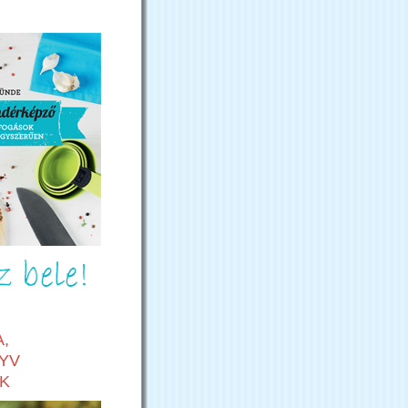
,
YV
K