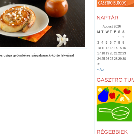
NAPTÁR
August 2026
M
T
W
T
F
S
S
1
2
3
4
5
6
7
8
9
10
11
12
13
14
15
16
17
18
19
20
21
22
23
 csiga gyömbéres sárgabarack-körte lekvárral
24
25
26
27
28
29
30
31
« Apr
GASZTRO TU
RÉGEBBIEK