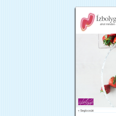
Ízboly
ahol minden 
«
Segíccsüti