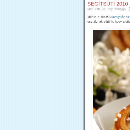
SEGÍTSÜTI 2010
Mar 30th, 2010
by Ízbolygó
|
Idén is sütilicit! A
tavalyi év si
osztálynak sütünk, hogy a süt