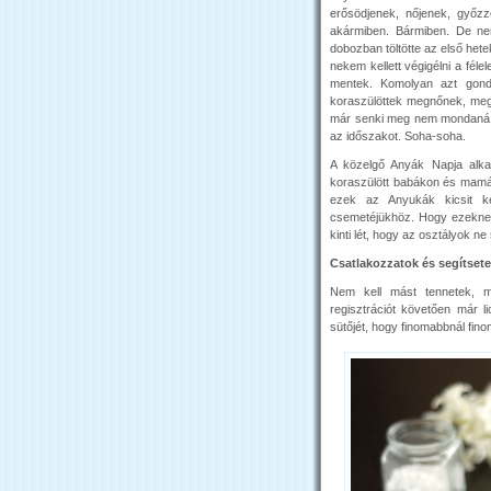
erősödjenek, nőjenek, győzzé
akármiben. Bármiben. De nem
dobozban töltötte az első het
nekem kellett végigélni a féle
mentek. Komolyan azt gondo
koraszülöttek megnőnek, mege
már senki meg nem mondaná, h
az időszakot. Soha-soha.
A közelgő Anyák Napja alka
koraszülött babákon és mamái
ezek az Anyukák kicsit ké
csemetéjükhöz. Hogy ezeknek
kinti lét, hogy az osztályok 
Csatlakozzatok és segítsetek
Nem kell mást tennetek, m
regisztrációt követően már lic
sütőjét, hogy finomabbnál fin