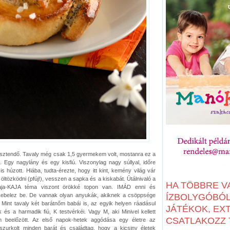
 esztendő. Tavaly még csak 1,5 gyermekem volt, mostanra ez a
. Egy nagylány és egy kisfiú. Viszonylag nagy súllyal, időre
is húzott. Hiába, tudta-érezte, hogy itt kint, kemény világ vár
g öltözködni (pfúj!), vesszen a sapka és a kiskabát. Útálnivaló a
HA TÖBBRE V
kaja-KAJA téma viszont örökké topon van. IMÁD enni és
belez be. De vannak olyan anyukák, akiknek a csöppsége
ÍZBOLYGÓBÓL:
 Mint tavaly két barátnőm babái is, az egyik helyen ráadásul
JÁTÉKOK, EX
 és a harmadik fiú, K testvérkéi. Vagy M, aki Minivel kellett
CSATLAKOZZ T
n beelőzött. Az első napok-hetek aggódása egy életre az
-szurkolt minden barát és családtag, hogy a kicsiny életek