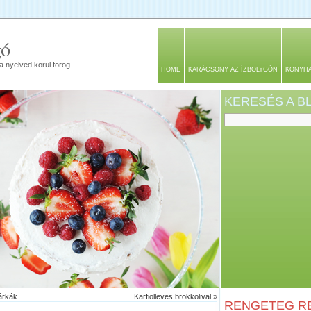
gó
a nyelved körül forog
HOME
KARÁCSONY AZ ÍZBOLYGÓN
KONYH
KERESÉS A 
árkák
Karfiolleves brokkolival
»
RENGETEG RE