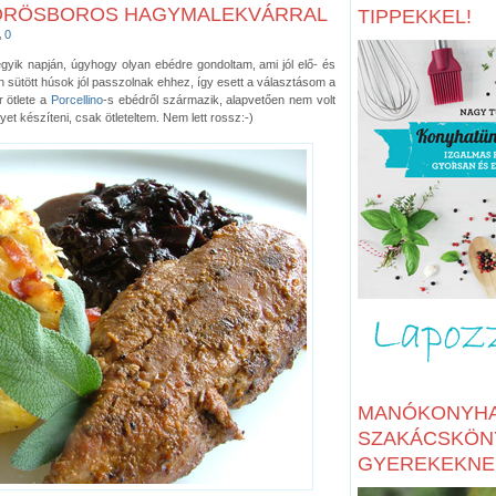
ÖRÖSBOROS HAGYMALEKVÁRRAL
TIPPEKKEL!
0
egyik napján, úgyhogy olyan ebédre gondoltam, ami jól elő- és
en sütött húsok jól passzolnak ehhez, így esett a választásom a
 ötlete a
Porcellino
-s ebédről származik, alapvetően nem volt
yet készíteni, csak ötleteltem. Nem lett rossz:-)
MANÓKONYHA
SZAKÁCSKÖN
GYEREKEKNE