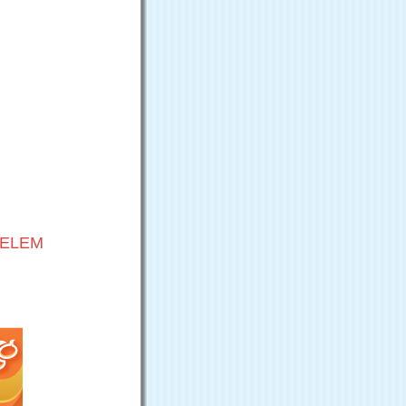
VELEM
G