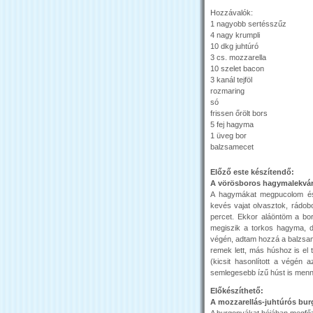
Hozzávalók:
1 nagyobb sertésszűz
4 nagy krumpli
10 dkg juhtúró
3 cs. mozzarella
10 szelet bacon
3 kanál tejföl
rozmaring
só
frissen őrölt bors
5 fej hagyma
1 üveg bor
balzsamecet
Előző este készítendő:
A vörösboros hagymalekvá
A hagymákat megpucolom és 
kevés vajat olvasztok, rádo
percet. Ekkor aláöntöm a b
megiszik a torkos hagyma, de
végén, adtam hozzá a balzsam
remek lett, más húshoz is el
(kicsit hasonlított a végén 
semlegesebb ízű húst is menny
Előkészíthető:
A mozzarellás-juhtúrós bu
A burgonyákat héjában megfőzöm