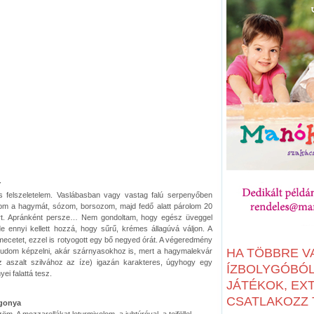
r
felszeletelem. Vaslábasban vagy vastag falú serpenyőben
bom a hagymát, sózom, borsozom, majd fedő alatt párolom 20
ort. Apránként persze… Nem gondoltam, hogy egész üveggel
 ennyi kellett hozzá, hogy sűrű, krémes állagúvá váljon. A
ecetet, ezzel is rotyogott egy bő negyed órát. A végeredmény
HA TÖBBRE V
 tudom képzelni, akár szárnyasokhoz is, mert a hagymalekvár
az aszalt szilvához az íze) igazán karakteres, úgyhogy egy
ÍZBOLYGÓBÓL:
ei falattá tesz.
JÁTÉKOK, EX
CSATLAKOZZ T
rgonya
. A mozzarellákat leturmixolom, a juhtúróval, a tejföllel