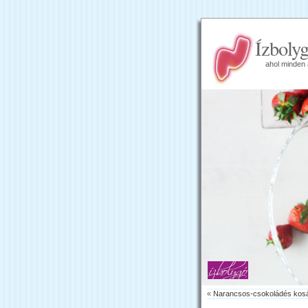
Ízboly
ahol minden 
«
Narancsos-csokoládés kos