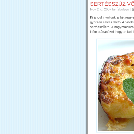
SERTÉSSZŰZ V
Nov 2nd, 2007
by Ízbolygó
|
Kirándulni voltunk a hétvége 
gyorsan elkészíthető. A hirtel
sertésszűzre. A hagymalekvár
időm utánanézni, hogyan kell il