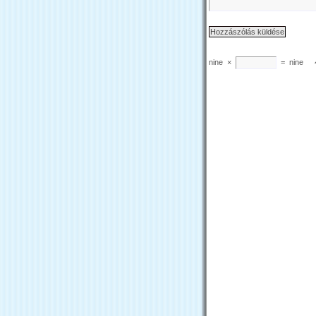
nine
×
=
nine