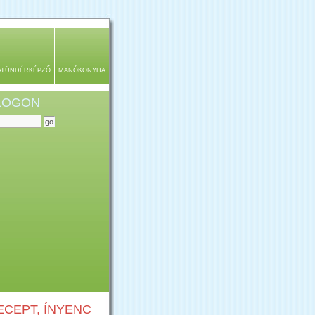
ATÜNDÉRKÉPZŐ
MANÓKONYHA
BLOGON
CEPT, ÍNYENC