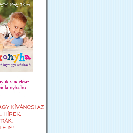
AGY KÍVÁNCSI AZ
 HÍREK,
TRÁK.
E IS!