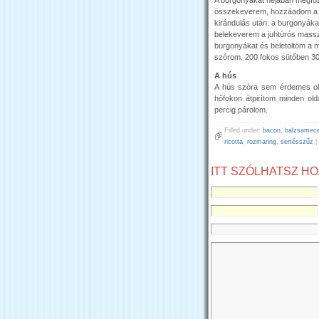
összekeverem, hozzáadom a ro
kirándulás után: a burgonyák
belekeverem a juhtúrós masszá
burgonyákat és beletöltöm a 
szórom. 200 fokos sütőben 30
A hús
A hús szóra sem érdemes ol
hőfokon átpirítom minden ol
percig párolom.
Filled under:
bacon
,
balzsamec
ricotta
,
rozmaring
,
sertésszűz
|
ITT SZÓLHATSZ H