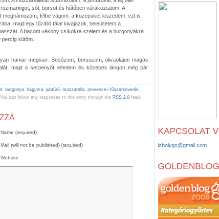
zmaringot, sót, borsot és hűtőben várakoztatom. A
at meghámozom, félbe vágom, a közepüket kiszedem, ezt is
ba, majd egy tűzálló tálat kivajazok, beleültetem a
masszát. A bacont vékony csíkokra szelem és a burgonyákra
 percig sütöm.
yan hamar megvan. Besózom, borsozom, olivaolajon magas
dalát, majd a serpenyőt lefedem és közepes lángon még pár
et
,
burgonya
,
hagyma
,
juhtúró
,
mozzarella
,
provence-i fűszerkeverék
,
 You can follow any responses to this entry through the
RSS 2.0
feed.
OZZÁ
KAPCSOLAT 
Name (required)
Mail (will not be published) (required)
izbolygo@gmail.com
Website
GOLDENBLO