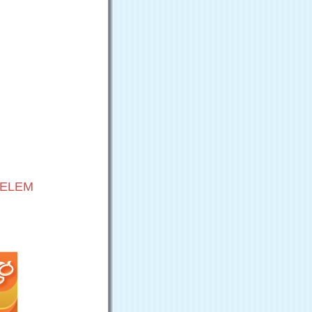
VELEM
G