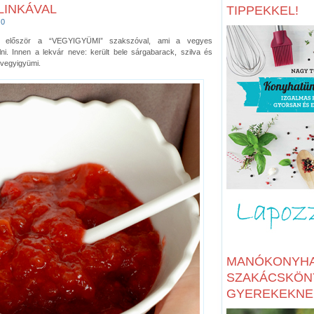
LINKÁVAL
TIPPEKKEL!
0
tam először a “VEGYIGYÜMI” szakszóval, ami a vegyes
ölni. Innen a lekvár neve: került bele sárgabarack, szilva és
 vegyigyümi.
MANÓKONYHA
SZAKÁCSKÖN
GYEREKEKNE