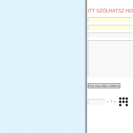
ITT SZÓLHATSZ H
+
7
=