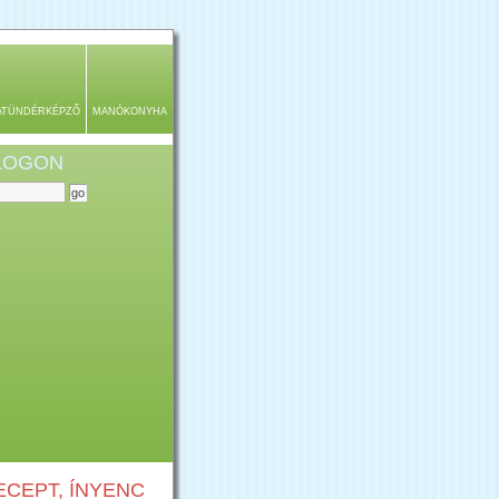
ATÜNDÉRKÉPZŐ
MANÓKONYHA
BLOGON
CEPT, ÍNYENC