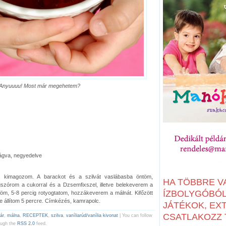
Anyuuuu! Most már megehetem?
evágva, negyedelve
kimagozom. A barackot és a szilvát vaslábasba öntöm,
HA TÖBBRE V
szórom a cukorral és a Dzsemfixszel, illetve belekeverem a
ÍZBOLYGÓBÓL:
őzöm, 5-8 percig rotyogtatom, hozzákeverem a málnát. Kifőzött
re állítom 5 percre. Címkézés, kamrapolc.
JÁTÉKOK, EX
CSATLAKOZZ T
ár
,
málna
,
RECEPTEK
,
szilva
,
vaníliarúd/vanília kivonat
| You can follow
ough the
RSS 2.0
feed.