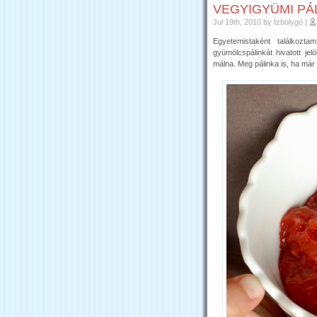
VEGYIGYÜMI PÁ
Jul 19th, 2010
by Ízbolygó
|
Egyetemistaként találkoz
gyümölcspálinkát hivatott jel
málna. Meg pálinka is, ha már