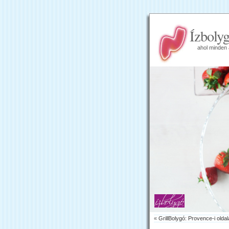
Ízboly
ahol minden 
«
GrillBolygó: Provence-i olda