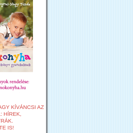
AGY KÍVÁNCSI AZ
 HÍREK,
TRÁK.
E IS!