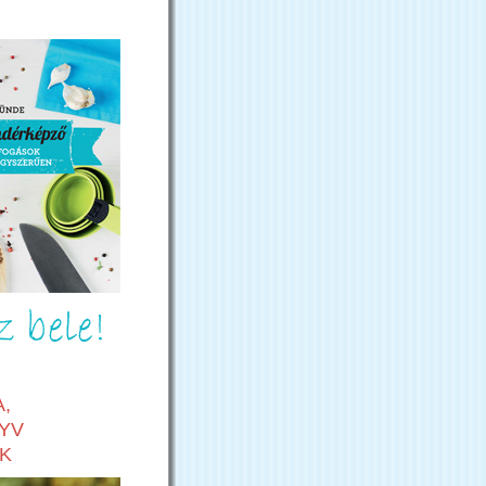
,
YV
K