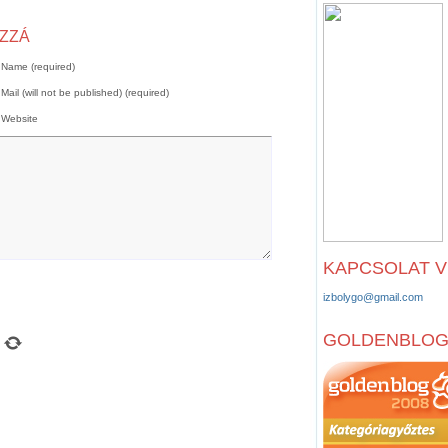
OZZÁ
Name (required)
Mail (will not be published) (required)
Website
KAPCSOLAT 
izbolygo@gmail.com
GOLDENBLO