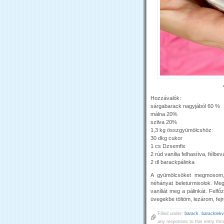
Hozzávalók:
sárgabarack nagyjából 60 %
málna 20%
szilva 20%
1,3 kg összgyümölcshöz:
30 dkg cukor
1 cs Dzsemfix
2 rúd vanília felhasítva, félb
2 dl barackpálinka
A gyümölcsöket megmosom, 
néhányat beleturmixolok. Meg
vaníliát meg a pálinkát. Felf
üvegekbe töltöm, lezárom, fej
Filled under:
barack
,
baracklekv
any responses to this entry thr