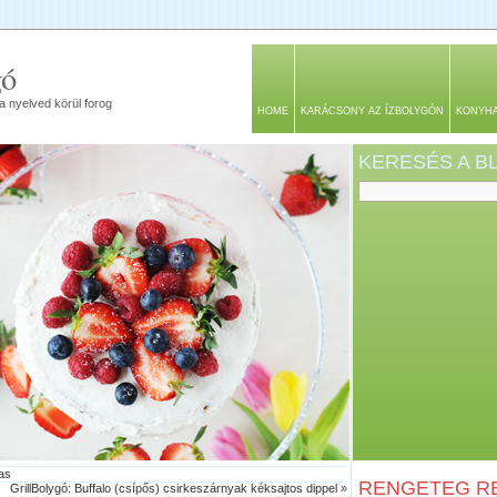
gó
a nyelved körül forog
HOME
KARÁCSONY AZ ÍZBOLYGÓN
KONYH
KERESÉS A 
las
RENGETEG RE
GrillBolygó: Buffalo (csípős) csirkeszárnyak kéksajtos dippel
»