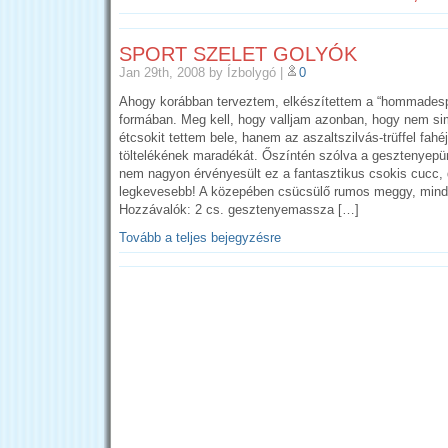
SPORT SZELET GOLYÓK
Jan 29th, 2008
by Ízbolygó
|
0
Ahogy korábban terveztem, elkészítettem a “hommadespo
formában. Meg kell, hogy valljam azonban, hogy nem si
étcsokit tettem bele, hanem az aszaltszilvás-trüffel fah
töltelékének maradékát. Őszíntén szólva a gesztenyepü
nem nagyon érvényesült ez a fantasztikus csokis cucc, 
legkevesebb! A közepében csücsülő rumos meggy, minde
Hozzávalók: 2 cs. gesztenyemassza […]
Tovább a teljes bejegyzésre