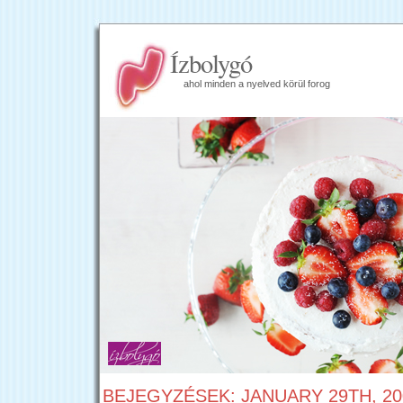
Ízbolygó
ahol minden a nyelved körül forog
BEJEGYZÉSEK: JANUARY 29TH, 20