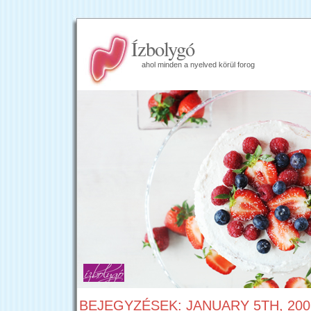
Ízbolygó
ahol minden a nyelved körül forog
BEJEGYZÉSEK: JANUARY 5TH, 200