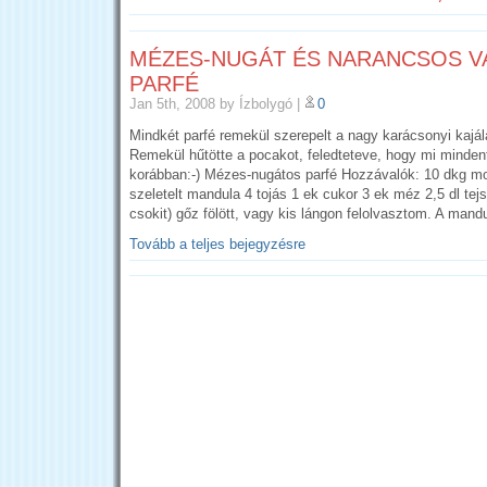
MÉZES-NUGÁT ÉS NARANCSOS VA
PARFÉ
Jan 5th, 2008
by Ízbolygó
|
0
Mindkét parfé remekül szerepelt a nagy karácsonyi kajál
Remekül hűtötte a pocakot, feledteteve, hogy mi minden
korábban:-) Mézes-nugátos parfé Hozzávalók: 10 dkg m
szeletelt mandula 4 tojás 1 ek cukor 3 ek méz 2,5 dl tejs
csokit) gőz fölött, vagy kis lángon felolvasztom. A mand
Tovább a teljes bejegyzésre