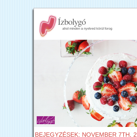
Ízbolygó
ahol minden a nyelved körül forog
BEJEGYZÉSEK: NOVEMBER 7TH, 2