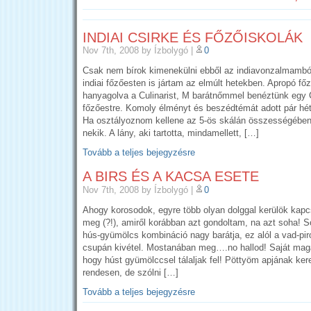
INDIAI CSIRKE ÉS FŐZŐISKOLÁK
Nov 7th, 2008
by Ízbolygó
|
0
Csak nem bírok kimenekülni ebből az indiavonzalmam
indiai főzőesten is jártam az elmúlt hetekben. Apropó főz
hanyagolva a Culinarist, M barátnőmmel benéztünk egy
főzőestre. Komoly élményt és beszédtémát adott pár hét
Ha osztályoznom kellene az 5-ös skálán összességében 
nekik. A lány, aki tartotta, mindamellett, […]
Tovább a teljes bejegyzésre
A BIRS ÉS A KACSA ESETE
Nov 7th, 2008
by Ízbolygó
|
0
Ahogy korosodok, egyre több olyan dolggal kerülök kapc
meg (?!), amiről korábban azt gondoltam, na azt soha! 
hús-gyümölcs kombináció nagy barátja, ez alól a vad-pi
csupán kivétel. Mostanában meg….no hallod! Saját ma
hogy húst gyümölccsel tálaljak fel! Pöttyöm apjának ker
rendesen, de szólni […]
Tovább a teljes bejegyzésre