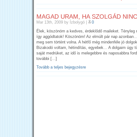
MAGAD URAM, HA SZOLGÁD NIN
Mar 13th, 2009
by Ízbolygó
|
0
Élek, köszönöm a kedves, érdeklődő maileket. Tényleg
így aggódtatok! Köszönöm! Az elmúlt pár nap azonban
meg sem történt volna. A hétfő még mindenféle jó dolgo
Bizakodó voltam, hétindítás, egyebek… A dolgaim úgy tű
saját medrüket, az idő is melegebbre és naposabbra fordu
további […]
Tovább a teljes bejegyzésre