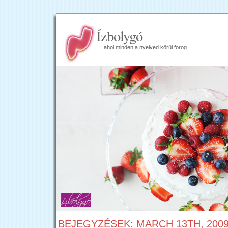
Ízbolygó
ahol minden a nyelved körül forog
BEJEGYZÉSEK: MARCH 13TH, 200