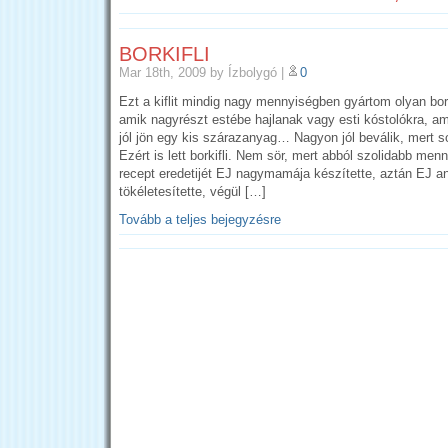
BORKIFLI
Mar 18th, 2009
by Ízbolygó
|
0
Ezt a kiflit mindig nagy mennyiségben gyártom olyan bo
amik nagyrészt estébe hajlanak vagy esti kóstolókra, am
jól jön egy kis szárazanyag… Nagyon jól beválik, mert so
Ezért is lett borkifli. Nem sör, mert abból szolidabb me
recept eredetijét EJ nagymamája készítette, aztán EJ a
tökéletesítette, végül […]
Tovább a teljes bejegyzésre