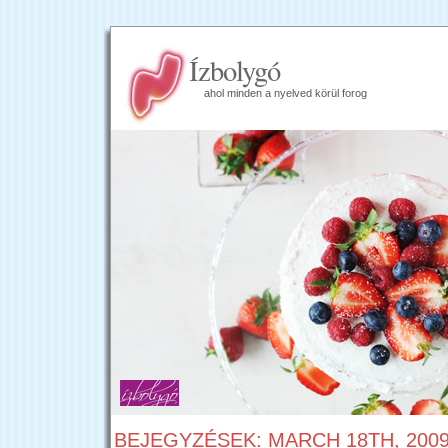
Ízbolygó
ahol minden a nyelved körül forog
BEJEGYZÉSEK: MARCH 18TH, 200