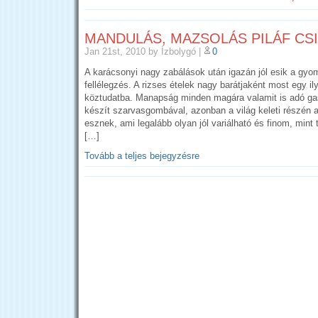
MANDULÁS, MAZSOLÁS PILÁF CS
Jan 21st, 2010
by Ízbolygó
|
0
A karácsonyi nagy zabálások után igazán jól esik a gyo
fellélegzés. A rizses ételek nagy barátjaként most egy i
köztudatba. Manapság minden magára valamit is adó gas
készít szarvasgombával, azonban a világ keleti részén a
esznek, ami legalább olyan jól variálható és finom, mint 
[…]
Tovább a teljes bejegyzésre