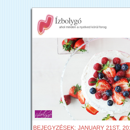
Ízbolygó
ahol minden a nyelved körül forog
BEJEGYZÉSEK: JANUARY 21ST, 20