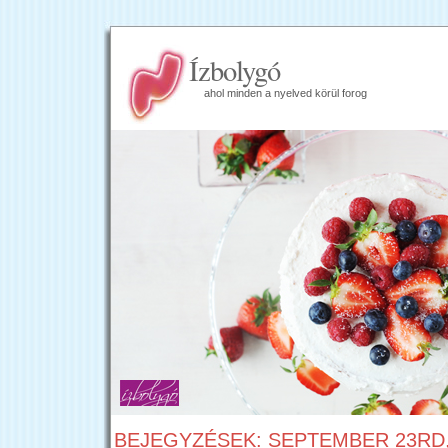
Ízbolygó
ahol minden a nyelved körül forog
BEJEGYZÉSEK: SEPTEMBER 23RD,