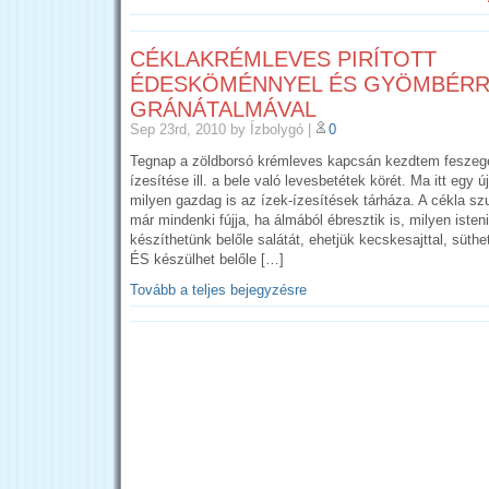
CÉKLAKRÉMLEVES PIRÍTOTT
ÉDESKÖMÉNNYEL ÉS GYÖMBÉRR
GRÁNÁTALMÁVAL
Sep 23rd, 2010
by Ízbolygó
|
0
Tegnap a zöldborsó krémleves kapcsán kezdtem feszeg
ízesítése ill. a bele való levesbetétek körét. Ma itt egy 
milyen gazdag is az ízek-ízesítések tárháza. A cékla sz
már mindenki fújja, ha álmából ébresztik is, milyen isten
készíthetünk belőle salátát, ehetjük kecskesajttal, süthe
ÉS készülhet belőle […]
Tovább a teljes bejegyzésre