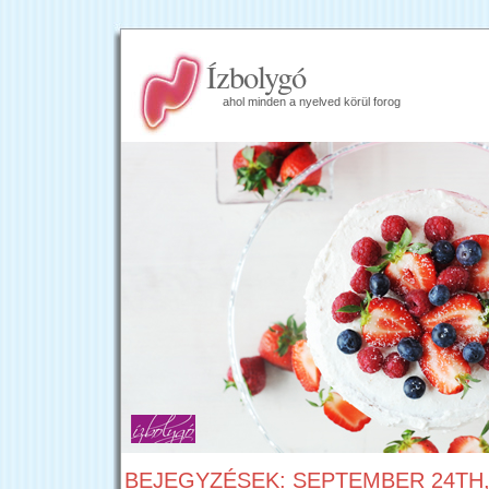
Ízbolygó
ahol minden a nyelved körül forog
BEJEGYZÉSEK: SEPTEMBER 24TH,