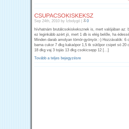
CSUPACSOKISKEKSZ
Sep 24th, 2010
by Ízbolygó
|
0
hívhatnám brutálcsokiskeksznek is, mert valójában az: br
ez leginkább azért jó, mert 1 db is elég belőle, ha édes
Minden darab amolyan tömör-gyönyör.:-) Hozzávalók: 6 d
barna cukor 7 dkg kakaópor 1,5 tk sütőpor csipet só 20
18 dkg vaj 3 tojás 13 dkg csokicsepp 12 […]
Tovább a teljes bejegyzésre