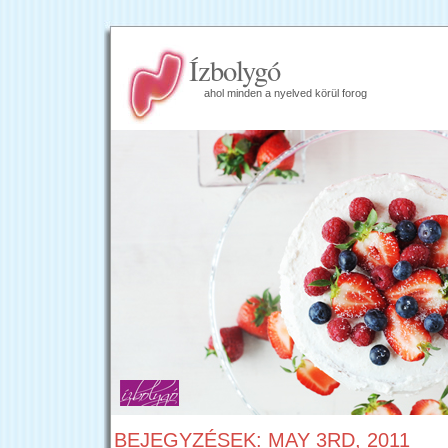
Ízbolygó
ahol minden a nyelved körül forog
BEJEGYZÉSEK: MAY 3RD, 2011