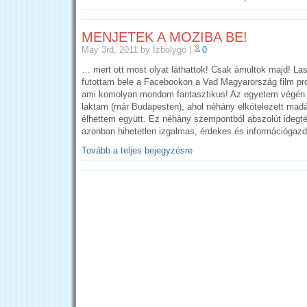
MENJETEK A MOZIBA BE!
May 3rd, 2011
by Ízbolygó
|
0
… mert ott most olyat láthattok! Csak ámultok majd! La
futottam bele a Facebookon a Vad Magyarország film prof
ami komolyan mondom fantasztikus! Az egyetem végén 
laktam (már Budapesten), ahol néhány elkötelezett mad
élhettem együtt. Ez néhány szempontból abszolút idegt
azonban hihetetlen izgalmas, érdekes és információgaz
Tovább a teljes bejegyzésre