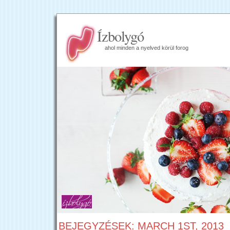
Ízbolygó
ahol minden a nyelved körül forog
BEJEGYZÉSEK: MARCH 1ST, 2013