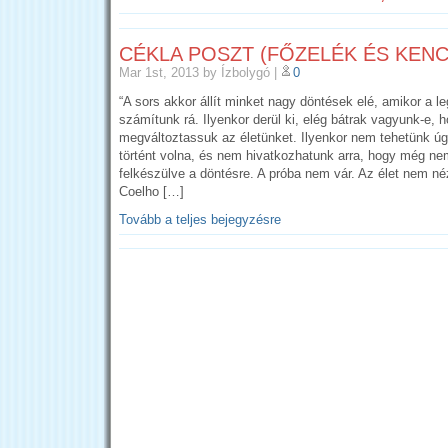
CÉKLA POSZT (FŐZELÉK ÉS KENC
Mar 1st, 2013
by Ízbolygó
|
0
“A sors akkor állít minket nagy döntések elé, amikor a 
számítunk rá. Ilyenkor derül ki, elég bátrak vagyunk-e, 
megváltoztassuk az életünket. Ilyenkor nem tehetünk ú
történt volna, és nem hivatkozhatunk arra, hogy még n
felkészülve a döntésre. A próba nem vár. Az élet nem né
Coelho […]
Tovább a teljes bejegyzésre