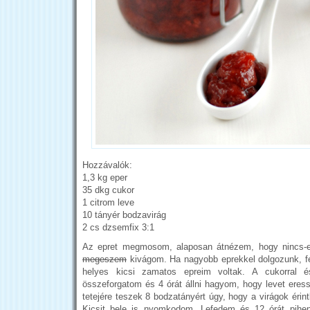
Hozzávalók:
1,3 kg eper
35 dkg cukor
1 citrom leve
10 tányér bodzavirág
2 cs dzsemfix 3:1
Az epret megmosom, alaposan átnézem, hogy nincs-e 
megeszem
kivágom. Ha nagyobb eprekkel dolgozunk, f
helyes kicsi zamatos epreim voltak. A cukorral é
összeforgatom és 4 órát állni hagyom, hogy levet eres
tetejére teszek 8 bodzatányért úgy, hogy a virágok érin
Kicsit bele is nyomkodom. Lefedem és 12 órát pihen