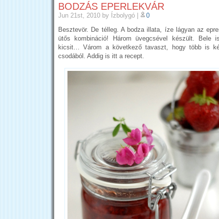
BODZÁS EPERLEKVÁR
Jun 21st, 2010
by Ízbolygó
|
0
Besztevör. De télleg. A bodza illata, íze lágyan az ep
ütős kombináció! Három üvegcsével készült. Bele 
kicsit… Várom a következő tavaszt, hogy több is k
csodából. Addig is itt a recept.