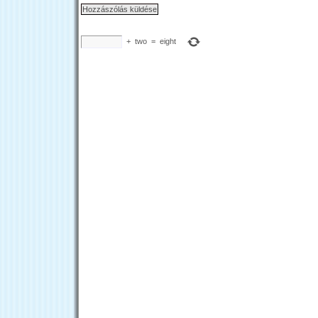
+
two
=
eight