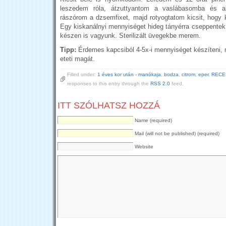
leszedem róla, átzuttyantom a vaslábasomba és alá
rászórom a dzsemfixet, majd rotyogtatom kicsit, hogy k
Egy kiskanálnyi mennyiséget hideg tányérra cseppentek 
készen is vagyunk. Sterilizált üvegekbe merem.
Tipp:
Érdemes kapcsiból 4-5x-i mennyiséget készíteni, 
eteti magát.
Filled under:
1 éves kor után - manókaja
,
bodza
,
citrom
,
eper
,
RECE
responses to this entry through the
RSS 2.0
feed.
ITT SZÓLHATSZ HOZZÁ
Name (required)
Mail (will not be published) (required)
Website