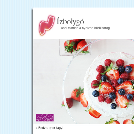
Ízbolygó
ahol minden a nyelved körül forog
«
Bodza-eper fagyi